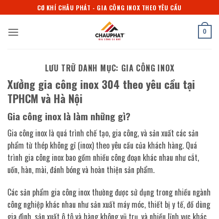
Bỏ
CƠ KHÍ CHÂU PHÁT - GIA CÔNG INOX THEO YÊU CẦU
qua
nội
0
dung
LƯU TRỮ DANH MỤC:
GIA CÔNG INOX
Xưởng gia công inox 304 theo yêu cầu tại
TPHCM và Hà Nội
Gia công inox là làm những gì?
Gia công inox là quá trình chế tạo, gia công, và sản xuất các sản
phẩm từ thép không gỉ (inox) theo yêu cầu của khách hàng. Quá
trình gia công inox bao gồm nhiều công đoạn khác nhau như cắt,
uốn, hàn, mài, đánh bóng và hoàn thiện sản phẩm.
Các sản phẩm gia công inox thường được sử dụng trong nhiều ngành
công nghiệp khác nhau như sản xuất máy móc, thiết bị y tế, đồ dùng
gia đình, sản xuất ô tô và hàng không vũ trụ, và nhiều lĩnh vực khác.