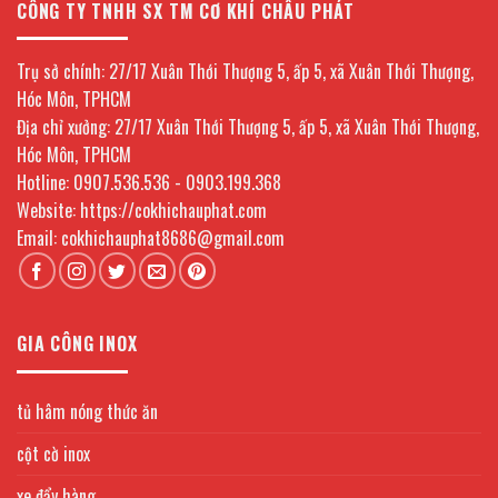
CÔNG TY TNHH SX TM CƠ KHÍ CHÂU PHÁT
Nội
inox
công
nghiệp
giá
Trụ sở chính: 27/17 Xuân Thới Thượng 5, ấp 5, xã Xuân Thới Thượng,
tốt
tại
Hóc Môn, TPHCM
TPHCM
Địa chỉ xưởng: 27/17 Xuân Thới Thượng 5, ấp 5, xã Xuân Thới Thượng,
Hóc Môn, TPHCM
Hotline: 0907.536.536 - 0903.199.368
Website: https://cokhichauphat.com
Email: cokhichauphat8686@gmail.com
GIA CÔNG INOX
tủ hâm nóng thức ăn
cột cờ inox
xe đẩy hàng