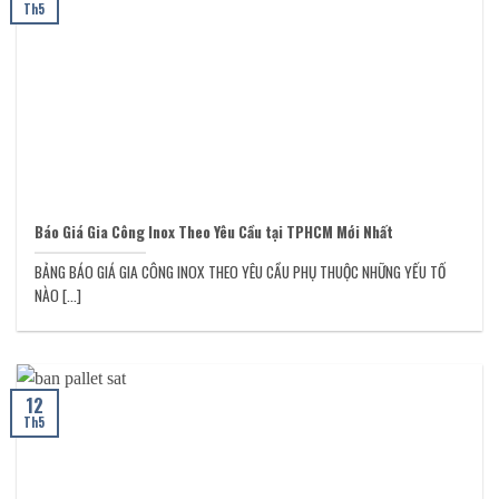
Th5
Báo Giá Gia Công Inox Theo Yêu Cầu tại TPHCM Mới Nhất
BẢNG BÁO GIÁ GIA CÔNG INOX THEO YÊU CẦU PHỤ THUỘC NHỮNG YẾU TỐ
NÀO [...]
12
Th5