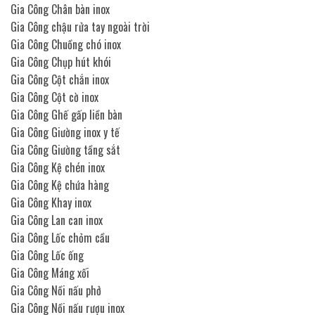
Gia Công Chân bàn inox
Gia Công chậu rửa tay ngoài trời
Gia Công Chuồng chó inox
Gia Công Chụp hút khói
Gia Công Cột chắn inox
Gia Công Cột cờ inox
Gia Công Ghế gấp liền bàn
Gia Công Giường inox y tế
Gia Công Giường tầng sắt
Gia Công Kệ chén inox
Gia Công Kệ chứa hàng
Gia Công Khay inox
Gia Công Lan can inox
Gia Công Lốc chỏm cầu
Gia Công Lốc ống
Gia Công Máng xối
Gia Công Nồi nấu phở
Gia Công Nồi nấu rượu inox