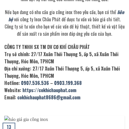
Nếu bạn đang có nhu cầu gia công inox theo yêu cầu, bạn có thể
liên
hệ
với công ty Inox Châu Phát để được tư vấn và báo giá chi tiết.
Công ty sẽ tư vấn cho bạn về các vấn đề kỹ thuật, thiết kế và vật liệu
để sản xuất ra sản phẩm inox đáp ứng yêu cầu của bạn.
CÔNG TY TNHH SX TM DV CƠ KHÍ CHÂU PHÁT
Trụ sở chính: 27/17 Xuân Thới Thượng 5, ấp 5, xã Xuân Thới
Thượng, Hóc Môn, TPHCM
Địa chỉ xưởng: 27/17 Xuân Thới Thượng 5, ấp 5, xã Xuân Thới
Thượng, Hóc Môn, TPHCM
Hotline:
0907.536.536
–
0903.199.368
Website:
https://cokhichauphat.com
Email:
cokhichauphat8686@gmail.com
13