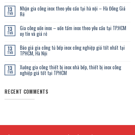
Không
có
Nhận gia công inox theo yêu cầu tại hà nội – Hà Đông Giá
13
bình
luận
Rẻ
Th5
ở
Xưởng
Không
gia
có
Gia công uốn inox – uốn tấm inox theo yêu cầu tại TP.HCM
13
công
bình
inox
luận
uy tín và giá rẻ
Th5
theo
ở
yêu
Nhận
Không
cầu
gia
có
Báo giá gia công tủ bếp inox công nghiệp giá tốt nhất tại
13
tại
công
bình
TpHCM
inox
luận
TPHCM, Hà Nội
Th5
uy
theo
ở
tín
yêu
Gia
Không
và
cầu
công
có
Xưởng gia công thiết bị inox nhà bếp, thiết bị inox công
13
chất
tại
uốn
bình
lượng
hà
inox
luận
nghiệp giá tốt tại TPHCM
Th5
cao
nội
–
ở
–
uốn
Báo
Không
Hà
tấm
giá
có
Đông
inox
gia
bình
RECENT COMMENTS
Giá
theo
công
luận
Rẻ
yêu
tủ
ở
cầu
bếp
Xưởng
tại
inox
gia
TP.HCM
công
công
uy
nghiệp
thiết
tín
giá
bị
và
tốt
inox
giá
nhất
nhà
rẻ
tại
bếp,
TPHCM,
thiết
Hà
bị