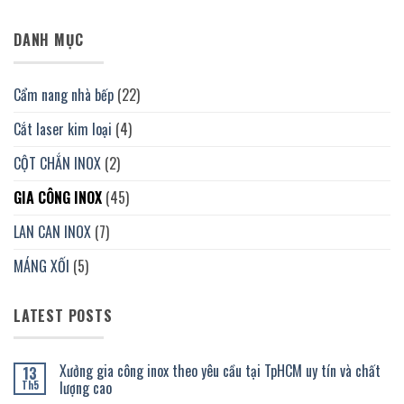
DANH MỤC
Cẩm nang nhà bếp
(22)
Cắt laser kim loại
(4)
CỘT CHẮN INOX
(2)
GIA CÔNG INOX
(45)
LAN CAN INOX
(7)
MÁNG XỐI
(5)
LATEST POSTS
Xưởng gia công inox theo yêu cầu tại TpHCM uy tín và chất
13
lượng cao
Th5