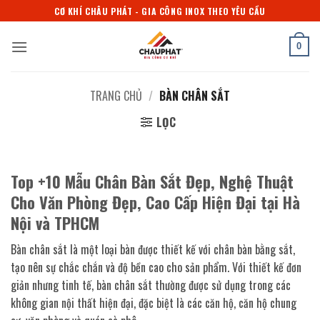
Bỏ
CƠ KHÍ CHÂU PHÁT - GIA CÔNG INOX THEO YÊU CẦU
qua
nội
0
dung
TRANG CHỦ
/
BÀN CHÂN SẮT
LỌC
Top +10 Mẫu Chân Bàn Sắt Đẹp, Nghệ Thuật
Cho Văn Phòng Đẹp, Cao Cấp Hiện Đại tại Hà
Nội và TPHCM
Bàn chân sắt là một loại bàn được thiết kế với chân bàn bằng sắt,
tạo nên sự chắc chắn và độ bền cao cho sản phẩm. Với thiết kế đơn
giản nhưng tinh tế, bàn chân sắt thường được sử dụng trong các
không gian nội thất hiện đại, đặc biệt là các căn hộ, căn hộ chung