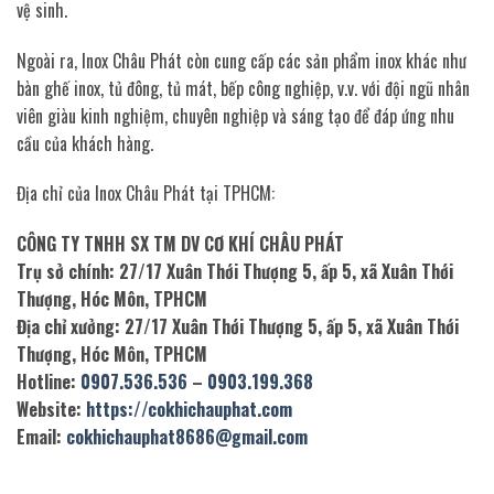
vệ sinh.
Ngoài ra, Inox Châu Phát còn cung cấp các sản phẩm inox khác như
bàn ghế inox, tủ đông, tủ mát, bếp công nghiệp, v.v. với đội ngũ nhân
viên giàu kinh nghiệm, chuyên nghiệp và sáng tạo để đáp ứng nhu
cầu của khách hàng.
Địa chỉ của Inox Châu Phát tại TPHCM:
CÔNG TY TNHH SX TM DV CƠ KHÍ CHÂU PHÁT
Trụ sở chính: 27/17 Xuân Thới Thượng 5, ấp 5, xã Xuân Thới
Thượng, Hóc Môn, TPHCM
Địa chỉ xưởng: 27/17 Xuân Thới Thượng 5, ấp 5, xã Xuân Thới
Thượng, Hóc Môn, TPHCM
Hotline:
0907.536.536
–
0903.199.368
Website:
https://cokhichauphat.com
Email:
cokhichauphat8686@gmail.com