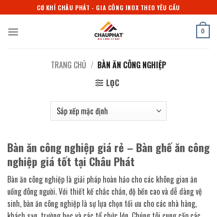
Bỏ
CƠ KHÍ CHÂU PHÁT - GIA CÔNG INOX THEO YÊU CẦU
qua
nội
0
dung
TRANG CHỦ
/
BÀN ĂN CÔNG NGHIỆP
LỌC
Bàn ăn công nghiệp giá rẻ – Bàn ghế ăn công
nghiệp giá tốt tại Châu Phát
Bàn ăn công nghiệp là giải pháp hoàn hảo cho các không gian ăn
uống đông người. Với thiết kế chắc chắn, độ bền cao và dễ dàng vệ
sinh, bàn ăn công nghiệp là sự lựa chọn tối ưu cho các nhà hàng,
khách sạn, trường học và các tổ chức lớn. Chúng tôi cung cấp các