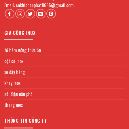
Email: cokhichauphat8686@gmail.com
GIA CÔNG INOX
tủ hâm nóng thức ăn
cột cờ inox
xe đẩy hàng
khay inox
nồi điện nấu phở
thang inox
THÔNG TIN CÔNG TY