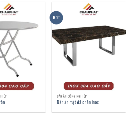
HOT
GHIỆP
BÀN ĂN CÔNG NGHIỆP
ròn
Bàn ăn mặt đá chân inox