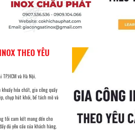
INOX THEO YÊU
ại TP.HCM và Hà Nội.
n khuấy hóa chất, gia công quầy
ệp, chụp hút khói, bể tách mỡ và
húng tôi cam kết mang đến cho
đầy đủ yêu cầu của khách hàng.