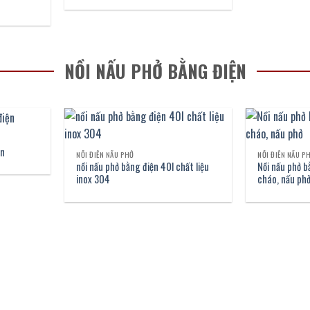
NỒI NẤU PHỞ BẰNG ĐIỆN
ện
NỒI ĐIỆN NẤU PHỞ
NỒI ĐIỆN NẤU P
nồi nấu phở bằng điện 40l chất liệu
Nồi nấu phở b
inox 304
cháo, nấu ph