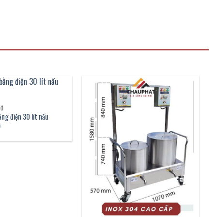
HỞ
ằng điện 30 lít nấu
ở