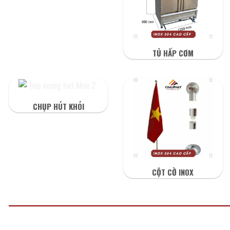
TỦ HẤP CƠM
CHỤP HÚT KHÓI
CỘT CỜ INOX