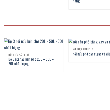
hàng
NỒI ĐIỆN NẤU PHỞ
nồi nấu phở bằng gas và đi
NỒI ĐIỆN NẤU PHỞ
Bộ 3 nồi nấu bún phở 20L – 50L –
70L chất lượng