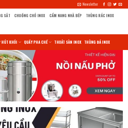
Newsletter
NG SẮT
CHUỒNG CHÓ INOX
CẨM NANG NHÀ BẾP
THÙNG RÁC INOX
 HÚT KHÓI
QUẦY PHA CHẾ
THOÁT SÀN INOX
THÙNG ĐÁ INOX