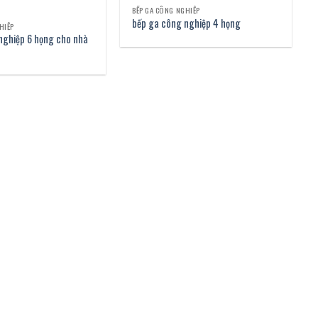
BẾP GA CÔNG NGHIỆP
bếp ga công nghiệp 4 họng
HIỆP
nghiệp 6 họng cho nhà