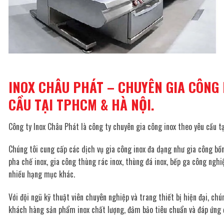
INOX CHÂU PHÁT – CHUYÊN GIA CÔNG 
CẦU TẠI TPHCM & HÀ NỘI.
Công ty Inox Châu Phát là công ty chuyên gia công inox theo yêu cầu t
Chúng tôi cung cấp các dịch vụ gia công inox đa dạng như gia công bồ
pha chế inox, gia công thùng rác inox, thùng đá inox, bếp ga công nghi
nhiều hạng mục khác.
Với đội ngũ kỹ thuật viên chuyên nghiệp và trang thiết bị hiện đại, c
khách hàng sản phẩm inox chất lượng, đảm bảo tiêu chuẩn và đáp ứng 