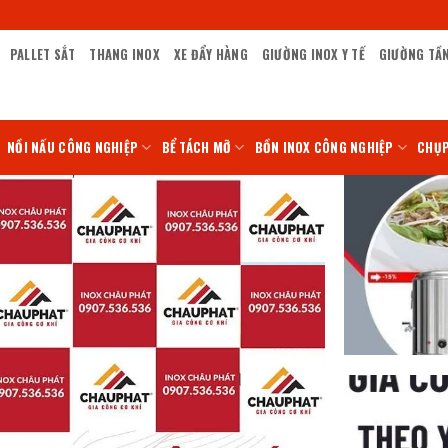
PALLET SẮT
THANG INOX
XE ĐẨY HÀNG
GIƯỜNG INOX Y TẾ
GIƯỜNG TẦ
NỒI NẤU CÔNG NGHIỆP
BỂ TÁCH MỠ
BỒN INOX CÔNG NGHIỆP
CHỤP