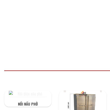
Nồi điện nấu phở
NỒI NẤU PHỞ