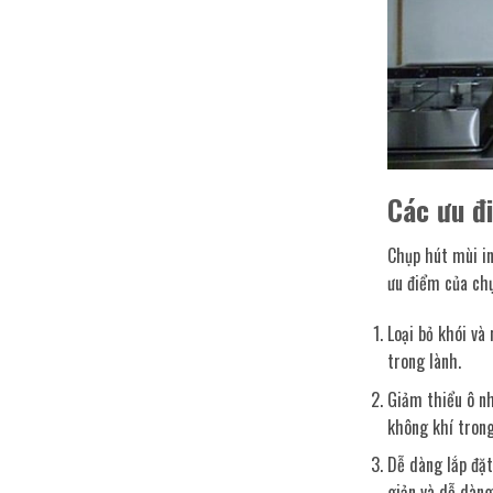
Các ưu đ
Chụp hút mùi in
ưu điểm của chụ
Loại bỏ khói và
trong lành.
Giảm thiểu ô nh
không khí trong
Dễ dàng lắp đặt
giản và dễ dàng