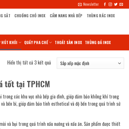
Newsletter
NG SẮT
CHUỒNG CHÓ INOX
CẨM NANG NHÀ BẾP
THÙNG RÁC INOX
 HÚT KHÓI
QUẦY PHA CHẾ
THOÁT SÀN INOX
THÙNG ĐÁ INOX
Hiển thị tất cả 3 kết quả
iá tốt tại TPHCM
ụi trong các khu vực nhà bếp gia đình, giúp đảm bảo không khí trong
và bền bỉ, giúp đảm bảo tính esthetical và độ bền trong quá trình sử
 mùi và bụi trong quá trình nấu nướng và nấu ăn. Sản phẩm được thiết