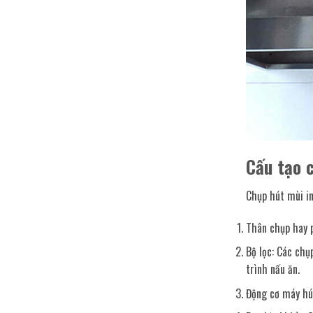
Cấu tạo c
Chụp hút mùi in
Thân chụp hay p
Bộ lọc: Các chụ
trình nấu ăn.
Động cơ máy hút