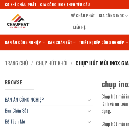
Bỏ
CƠ KHÍ CHÂU PHÁT - GIA CÔNG INOX THEO YÊU CẦU
qua
VỀ CHÂU PHÁT
GIA CÔNG INOX
nội
dung
LIÊN HỆ
BÀN ĂN CÔNG NGHIỆP
BÀN CHÂN SẮT
THIẾT BỊ BẾP CÔNG NGHIỆP
TRANG CHỦ
/
CHỤP HÚT KHÓI
/
CHỤP HÚT MÙI INOX GIA
chụp ino
BROWSE
Chụp hút mùi in
BÀN ĂN CÔNG NGHIỆP
lành và an toàn
Bàn Chân Sắt
dụng.
Bể Tách Mỡ
Chụp hút mùi in