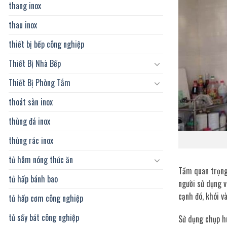
thang inox
thau inox
thiết bị bếp công nghiệp
Thiết Bị Nhà Bếp
Thiết Bị Phòng Tắm
thoát sàn inox
thùng đá inox
thùng rác inox
tủ hâm nóng thức ăn
Tầm quan trọng 
tủ hấp bánh bao
người sử dụng v
cạnh đó, khói v
tủ hấp cơm công nghiệp
tủ sấy bát công nghiệp
Sử dụng chụp hú