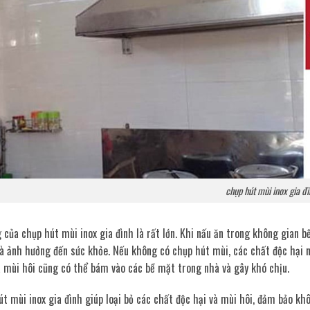
chụp hút mùi inox gia đì
của chụp hút mùi inox gia đình là rất lớn. Khi nấu ăn trong không gian bế
à ảnh hưởng đến sức khỏe. Nếu không có chụp hút mùi, các chất độc hại n
à mùi hôi cũng có thể bám vào các bề mặt trong nhà và gây khó chịu.
t mùi inox gia đình giúp loại bỏ các chất độc hại và mùi hôi, đảm bảo kh