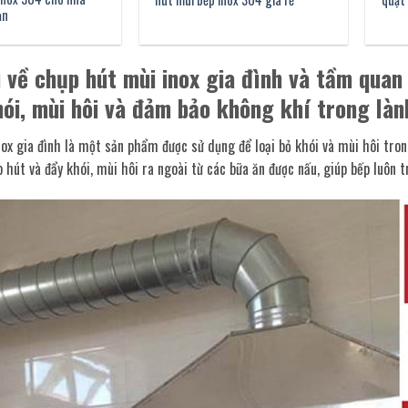
ạn
u về chụp hút mùi inox gia đình và tầm qua
hói, mùi hôi và đảm bảo không khí trong là
ox gia đình là một sản phẩm được sử dụng để loại bỏ khói và mùi hôi tro
p hút và đẩy khói, mùi hôi ra ngoài từ các bữa ăn được nấu, giúp bếp luôn 