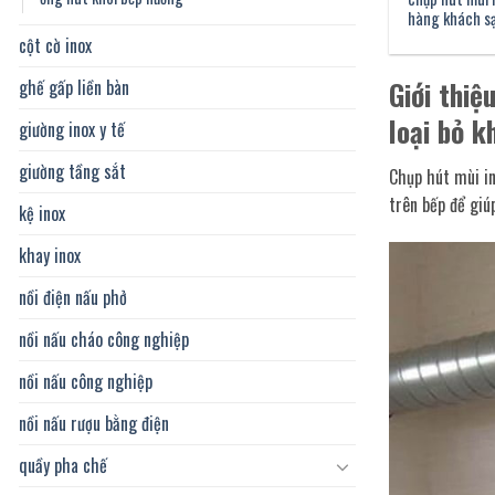
hàng khách s
cột cờ inox
Giới thiệ
ghế gấp liền bàn
loại bỏ k
giường inox y tế
giường tầng sắt
Chụp hút mùi in
trên bếp để giú
kệ inox
khay inox
nồi điện nấu phở
nồi nấu cháo công nghiệp
nồi nấu công nghiệp
nồi nấu rượu bằng điện
quầy pha chế