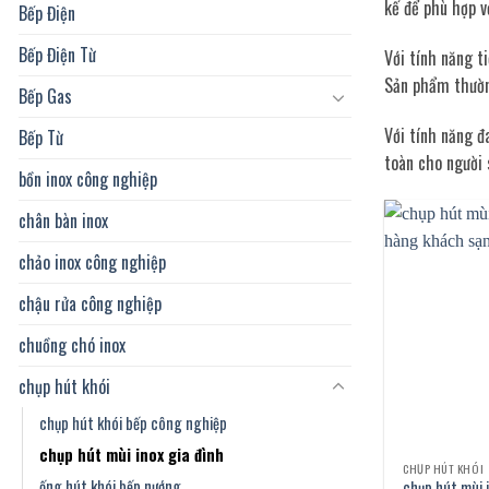
kế để phù hợp v
Bếp Điện
Bếp Điện Từ
Với tính năng t
Sản phẩm thường
Bếp Gas
Với tính năng đ
Bếp Từ
toàn cho người 
bồn inox công nghiệp
chân bàn inox
chảo inox công nghiệp
chậu rửa công nghiệp
chuồng chó inox
chụp hút khói
chụp hút khói bếp công nghiệp
chụp hút mùi inox gia đình
CHỤP HÚT KHÓI
ống hút khói bếp nướng
chụp hút mùi 