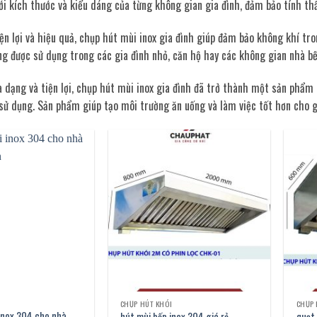
ới kích thước và kiểu dáng của từng không gian gia đình, đảm bảo tính thẩ
iện lợi và hiệu quả, chụp hút mùi inox gia đình giúp đảm bảo không khí tr
 được sử dụng trong các gia đình nhỏ, căn hộ hay các không gian nhà bế
a dạng và tiện lợi, chụp hút mùi inox gia đình đã trở thành một sản phẩm
sử dụng. Sản phẩm giúp tạo môi trường ăn uống và làm việc tốt hơn cho gi
CHỤP HÚT KHÓI
CHỤP 
inox 304 cho nhà
hút mùi bếp inox 304 giá rẻ
quạt