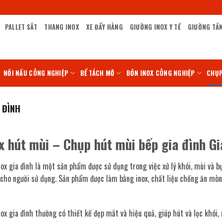
PALLET SẮT
THANG INOX
XE ĐẨY HÀNG
GIƯỜNG INOX Y TẾ
GIƯỜNG TẦ
NỒI NẤU CÔNG NGHIỆP
BỂ TÁCH MỠ
BỒN INOX CÔNG NGHIỆP
CHỤP
 ĐÌNH
x hút mùi – Chụp hút mùi bếp gia đình G
ox gia đình là một sản phẩm được sử dụng trong việc xử lý khói, mùi và b
 cho người sử dụng. Sản phẩm được làm bằng inox, chất liệu chống ăn mòn 
ox gia đình thường có thiết kế đẹp mắt và hiệu quả, giúp hút và lọc khói,