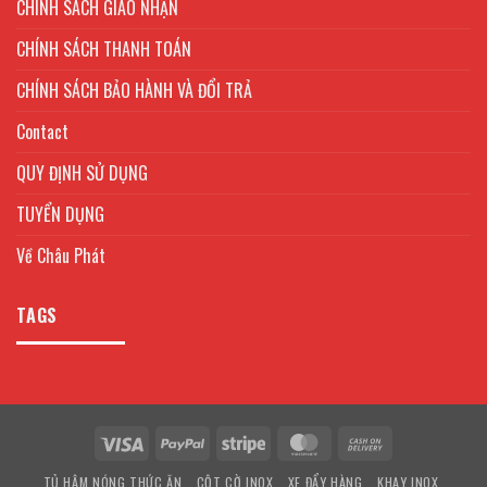
CHÍNH SÁCH GIAO NHẬN
CHÍNH SÁCH THANH TOÁN
CHÍNH SÁCH BẢO HÀNH VÀ ĐỔI TRẢ
Contact
QUY ĐỊNH SỬ DỤNG
TUYỂN DỤNG
Về Châu Phát
TAGS
Visa
PayPal
Stripe
MasterCard
Cash
On
TỦ HÂM NÓNG THỨC ĂN
CỘT CỜ INOX
XE ĐẨY HÀNG
KHAY INOX