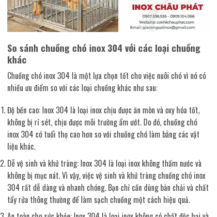
So sánh chuồng chó inox 304 với các loại chuồng
khác
Chuồng chó inox 304 là một lựa chọn tốt cho việc nuôi chó vì nó có
nhiều ưu điểm so với các loại chuồng khác như sau:
Độ bền cao: Inox 304 là loại inox chịu được ăn mòn và oxy hóa tốt,
không bị rỉ sét, chịu được môi trường ẩm ướt. Do đó, chuồng chó
inox 304 có tuổi thọ cao hơn so với chuồng chó làm bằng các vật
liệu khác.
Dễ vệ sinh và khử trùng: Inox 304 là loại inox không thấm nước và
không bị mục nát. Vì vậy, việc vệ sinh và khử trùng chuồng chó inox
304 rất dễ dàng và nhanh chóng. Bạn chỉ cần dùng bàn chải và chất
tẩy rửa thông thường để làm sạch chuồng một cách hiệu quả.
An toàn cho sức khỏe: Inox 304 là loại inox không có chất độc hại và