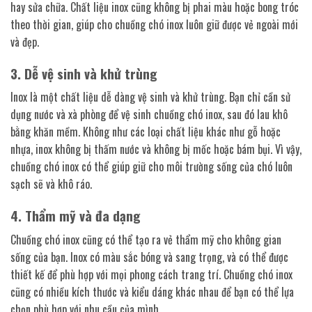
hay sửa chữa. Chất liệu inox cũng không bị phai màu hoặc bong tróc
theo thời gian, giúp cho chuồng chó inox luôn giữ được vẻ ngoài mới
và đẹp.
3. Dễ vệ sinh và khử trùng
Inox là một chất liệu dễ dàng vệ sinh và khử trùng. Bạn chỉ cần sử
dụng nước và xà phòng để vệ sinh chuồng chó inox, sau đó lau khô
bằng khăn mềm. Không như các loại chất liệu khác như gỗ hoặc
nhựa, inox không bị thấm nước và không bị mốc hoặc bám bụi. Vì vậy,
chuồng chó inox có thể giúp giữ cho môi trường sống của chó luôn
sạch sẽ và khô ráo.
4. Thẩm mỹ và đa dạng
Chuồng chó inox cũng có thể tạo ra vẻ thẩm mỹ cho không gian
sống của bạn. Inox có màu sắc bóng và sang trọng, và có thể được
thiết kế để phù hợp với mọi phong cách trang trí. Chuồng chó inox
cũng có nhiều kích thước và kiểu dáng khác nhau để bạn có thể lựa
chọn phù hợp với nhu cầu của mình.