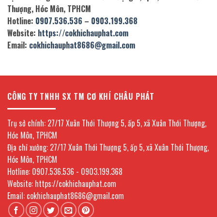
Thượng, Hóc Môn, TPHCM
Hotline:
0907.536.536
–
0903.199.368
Website:
https://cokhichauphat.com
Email:
cokhichauphat8686@gmail.com
CÔNG TY TNHH SX TM CƠ KHÍ CHÂU PHÁT
Trụ sở chính: 27/17 Xuân Thới Thượng 5, ấp 5, xã Xuân Thới Thượng,
Hóc Môn, TPHCM
Địa chỉ xưởng: 27/17 Xuân Thới Thượng 5, ấp 5, xã Xuân Thới Thượng,
Hóc Môn, TPHCM
Hotline: 0907.536.536 - 0903.199.368
Website: https://cokhichauphat.com
Email: cokhichauphat8686@gmail.com