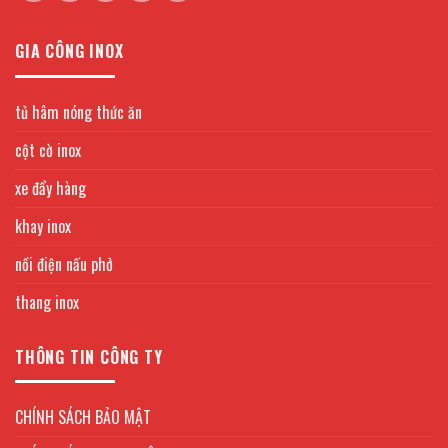
GIA CÔNG INOX
tủ hâm nóng thức ăn
cột cờ inox
xe đẩy hàng
khay inox
nồi điện nấu phở
thang inox
THÔNG TIN CÔNG TY
CHÍNH SÁCH BẢO MẬT