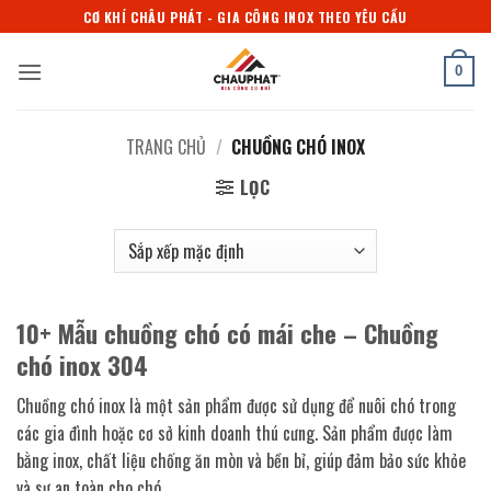
Bỏ
CƠ KHÍ CHÂU PHÁT - GIA CÔNG INOX THEO YÊU CẦU
qua
nội
0
dung
TRANG CHỦ
/
CHUỒNG CHÓ INOX
LỌC
10+ Mẫu chuồng chó có mái che – Chuồng
chó inox 304
Chuồng chó inox là một sản phẩm được sử dụng để nuôi chó trong
các gia đình hoặc cơ sở kinh doanh thú cưng. Sản phẩm được làm
bằng inox, chất liệu chống ăn mòn và bền bỉ, giúp đảm bảo sức khỏe
và sự an toàn cho chó.