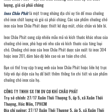
lượng, giá cả phải chăng
Inox Châu Phát
là một trong những địa chỉ uy tín để mua chuồng
chó inox chất lượng và giá cả phải chăng. Các sản phẩm chuồng chó
inox của Inox Châu Phát được thiết kế đẹp mắt, chắc chắn và bền bỉ.
Inox Châu Phát cung cấp nhiều mẫu mã và kích thước khác nhau của
chuồng chó inox, phù hợp với nhu cầu và kích thước của từng loại
chó. Chuồng chó inox của Inox Châu Phát được sản xuất từ inox 304
hoặc inox 201, đảm bảo độ bền cao và an toàn cho chó.
Bạn có thể truy cập trang web của Inox Châu Phát hoặc liên hệ trực
tiếp với đại diện của họ để biết thêm thông tin chi tiết và sản phẩm
chuồng chó inox của họ.
CÔNG TY TNHH SX TM DV CƠ KHÍ CHÂU PHÁT
Trụ sở chính: 27/17 Xuân Thới Thượng 5, ấp 5, xã Xuân Thới
Thượng, Hóc Môn, TPHCM
Địa chỉ xưởng: 27/17 Xuân Thới Thượng 5, ấp 5, xã Xuân Thới