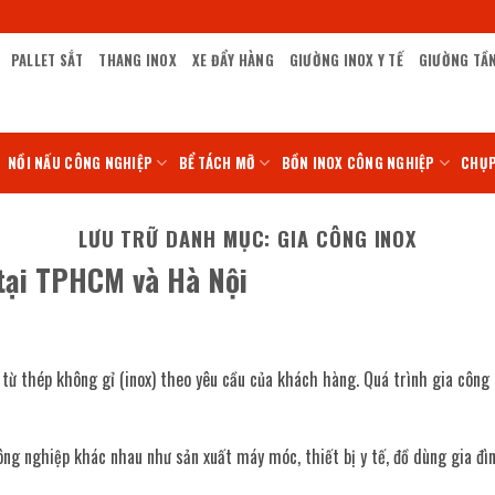
PALLET SẮT
THANG INOX
XE ĐẨY HÀNG
GIƯỜNG INOX Y TẾ
GIƯỜNG TẦ
NỒI NẤU CÔNG NGHIỆP
BỂ TÁCH MỠ
BỒN INOX CÔNG NGHIỆP
CHỤP
LƯU TRỮ DANH MỤC:
GIA CÔNG INOX
 tại TPHCM và Hà Nội
m từ thép không gỉ (inox) theo yêu cầu của khách hàng. Quá trình gia công
 nghiệp khác nhau như sản xuất máy móc, thiết bị y tế, đồ dùng gia đình,