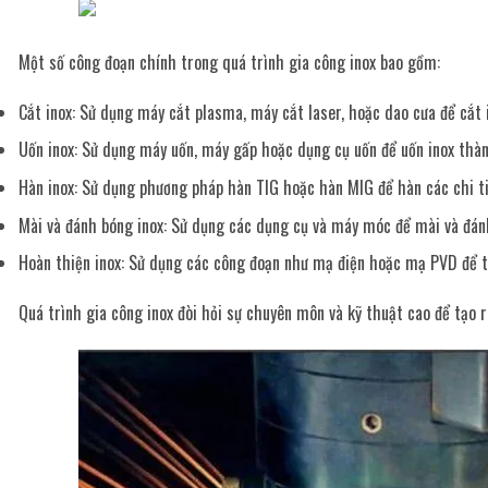
Một số công đoạn chính trong quá trình gia công inox bao gồm:
Cắt inox: Sử dụng máy cắt plasma, máy cắt laser, hoặc dao cưa để cắt 
Uốn inox: Sử dụng máy uốn, máy gấp hoặc dụng cụ uốn để uốn inox thà
Hàn inox: Sử dụng phương pháp hàn TIG hoặc hàn MIG để hàn các chi tiế
Mài và đánh bóng inox: Sử dụng các dụng cụ và máy móc để mài và đán
Hoàn thiện inox: Sử dụng các công đoạn như mạ điện hoặc mạ PVD để t
Quá trình gia công inox đòi hỏi sự chuyên môn và kỹ thuật cao để tạo 