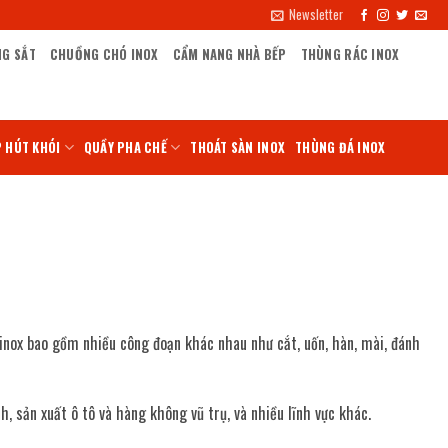
Newsletter
NG SẮT
CHUỒNG CHÓ INOX
CẨM NANG NHÀ BẾP
THÙNG RÁC INOX
 HÚT KHÓI
QUẦY PHA CHẾ
THOÁT SÀN INOX
THÙNG ĐÁ INOX
 inox bao gồm nhiều công đoạn khác nhau như cắt, uốn, hàn, mài, đánh
 sản xuất ô tô và hàng không vũ trụ, và nhiều lĩnh vực khác.