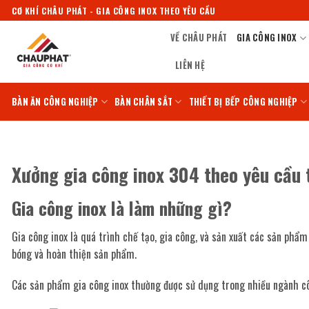
Bỏ
CƠ KHÍ CHÂU PHÁT - GIA CÔNG INOX THEO YÊU CẦU
qua
VỀ CHÂU PHÁT
GIA CÔNG INOX
nội
dung
LIÊN HỆ
BÀN ĂN CÔNG NGHIỆP
BÀN CHÂN SẮT
THIẾT BỊ BẾP CÔNG NGHIỆP
Xưởng gia công inox 304 theo yêu cầu
Gia công inox là làm những gì?
Gia công inox là quá trình chế tạo, gia công, và sản xuất các sản phẩ
bóng và hoàn thiện sản phẩm.
Các sản phẩm gia công inox thường được sử dụng trong nhiều ngành công