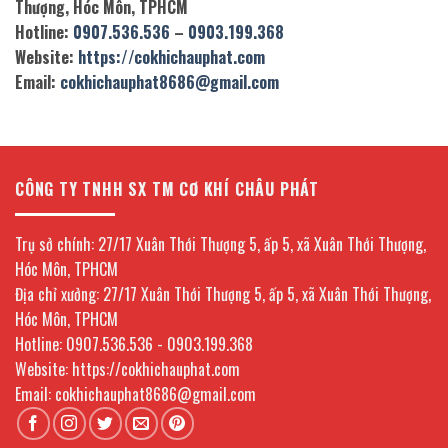
Thượng, Hóc Môn, TPHCM
Hotline:
0907.536.536
–
0903.199.368
Website:
https://cokhichauphat.com
Email:
cokhichauphat8686@gmail.com
CÔNG TY TNHH SX TM CƠ KHÍ CHÂU PHÁT
Trụ sở chính: 27/17 Xuân Thới Thượng 5, ấp 5, xã Xuân Thới Thượng,
Hóc Môn, TPHCM
Địa chỉ xưởng: 27/17 Xuân Thới Thượng 5, ấp 5, xã Xuân Thới Thượng,
Hóc Môn, TPHCM
Hotline: 0907.536.536 - 0903.199.368
Website: https://cokhichauphat.com
Email: cokhichauphat8686@gmail.com