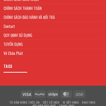
CHÍNH SÁCH THANH TOÁN
CHÍNH SÁCH BẢO HÀNH VÀ ĐỔI TRẢ
Contact
QUY ĐỊNH SỬ DỤNG
TUYỂN DỤNG
Về Châu Phát
TAGS
Visa
PayPal
Stripe
MasterCard
Cash
On
TỦ HÂM NÓNG THỨC ĂN
CỘT CỜ INOX
XE ĐẨY HÀNG
KHAY INOX
Delivery
NỒI ĐIỆN NẤU PHỞ
THANG INOX