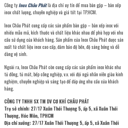
Công ty
Inox Châu Phát
là địa chỉ uy tín để mua bàn gập – bàn xếp
inox chất lượng, chuyên nghiệp và giá tốt tại TP.HCM.
Inox Châu Phát cung cấp các sản phẩm bàn gập – bàn xếp inox với
nhiều mẫu mã, kích thước và chất liệu khác nhau để phù hợp với nhu
cầu sử dụng của khách hàng. Sản phẩm của Inox Châu Phát được sản
xuất từ chất liệu inox cao cấp, đảm bảo độ bền, độ sáng bóng và dễ
dàng vệ sinh.
Ngoài ra, Inox Châu Phát còn cung cấp các sản phẩm inox khác như
tủ đông, tủ mát, bếp công nghiệp, v.v. với đội ngũ nhân viên giàu kinh
nghiệm, chuyên nghiệp và sáng tạo để đáp ứng nhu cầu của khách
hàng.
CÔNG TY TNHH SX TM DV CƠ KHÍ CHÂU PHÁT
Trụ sở chính: 27/17 Xuân Thới Thượng 5, ấp 5, xã Xuân Thới
Thượng, Hóc Môn, TPHCM
Địa chỉ xưởng: 27/17 Xuân Thới Thượng 5, ấp 5, xã Xuân Thới