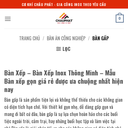
Bỏ
CƠ KHÍ CHÂU PHÁT - GIA CÔNG INOX THEO YÊU CẦU
qua
nội
0
dung
TRANG CHỦ
/
BÀN ĂN CÔNG NGHIỆP
/
BÀN GẤP
LỌC
Bàn Xếp – Bàn Xếp Inox Thông Minh – Mẫu
Bàn xếp gọn giá rẻ được ưa chuộng nhất hiện
nay
Bàn gấp là sản phẩm tiện lợi và không thể thiếu cho các không gian
có diện tích hạn chế. Với thiết kế gọn nhẹ, dễ dàng gấp gọn và
mang đi bất cứ đâu, bàn gấp là sự lựa chọn hoàn hảo cho các buổi
tiệc ngoài trời, cắm trại, hay những buổi học tập và làm việc tại