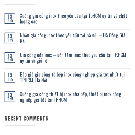
Xưởng gia công inox theo yêu cầu tại TpHCM uy tín và chất
13
lượng cao
Th5
Không
có
Nhận gia công inox theo yêu cầu tại hà nội – Hà Đông Giá
13
bình
luận
Rẻ
Th5
ở
Xưởng
Không
gia
có
Gia công uốn inox – uốn tấm inox theo yêu cầu tại TP.HCM
13
công
bình
inox
luận
uy tín và giá rẻ
Th5
theo
ở
yêu
Nhận
Không
cầu
gia
có
Báo giá gia công tủ bếp inox công nghiệp giá tốt nhất tại
13
tại
công
bình
TpHCM
inox
luận
TPHCM, Hà Nội
Th5
uy
theo
ở
tín
yêu
Gia
Không
và
cầu
công
có
Xưởng gia công thiết bị inox nhà bếp, thiết bị inox công
13
chất
tại
uốn
bình
lượng
hà
inox
luận
nghiệp giá tốt tại TPHCM
Th5
cao
nội
–
ở
–
uốn
Báo
Không
Hà
tấm
giá
có
Đông
inox
gia
bình
RECENT COMMENTS
Giá
theo
công
luận
Rẻ
yêu
tủ
ở
cầu
bếp
Xưởng
tại
inox
gia
TP.HCM
công
công