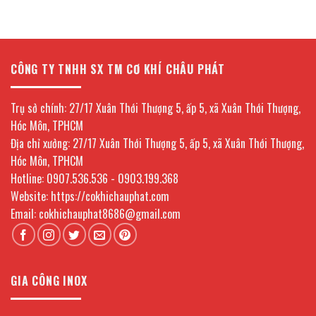
uy
nghiệp
thiết
tín
giá
bị
và
tốt
inox
giá
nhất
nhà
rẻ
tại
bếp,
TPHCM,
thiết
Hà
bị
CÔNG TY TNHH SX TM CƠ KHÍ CHÂU PHÁT
Nội
inox
công
nghiệp
giá
Trụ sở chính: 27/17 Xuân Thới Thượng 5, ấp 5, xã Xuân Thới Thượng,
tốt
tại
Hóc Môn, TPHCM
TPHCM
Địa chỉ xưởng: 27/17 Xuân Thới Thượng 5, ấp 5, xã Xuân Thới Thượng,
Hóc Môn, TPHCM
Hotline: 0907.536.536 - 0903.199.368
Website: https://cokhichauphat.com
Email: cokhichauphat8686@gmail.com
GIA CÔNG INOX