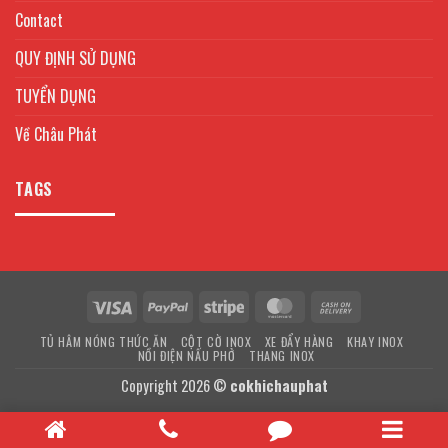
Contact
QUY ĐỊNH SỬ DỤNG
TUYỂN DỤNG
Về Châu Phát
TAGS
Visa
PayPal
Stripe
MasterCard
Cash
On
TỦ HÂM NÓNG THỨC ĂN
CỘT CỜ INOX
XE ĐẨY HÀNG
KHAY INOX
Delivery
NỒI ĐIỆN NẤU PHỞ
THANG INOX
Copyright 2026 ©
cokhichauphat