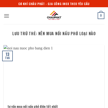
Bỏ
CƠ KHÍ CHÂU PHÁT - GIA CÔNG INOX THEO YÊU CẦU
qua
nội
0
dung
LƯU TRỮ THẺ:
NÊN MUA NỒI NẤU PHỞ LOẠI NÀO
13
Th5
tư vấn mua nồi nấu phở điện tốt nhất