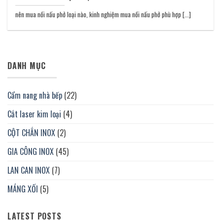
nên mua nồi nấu phở loại nào, kinh nghiệm mua nồi nấu phở phù hợp [...]
DANH MỤC
Cẩm nang nhà bếp
(22)
Cắt laser kim loại
(4)
CỘT CHẮN INOX
(2)
GIA CÔNG INOX
(45)
LAN CAN INOX
(7)
MÁNG XỐI
(5)
LATEST POSTS