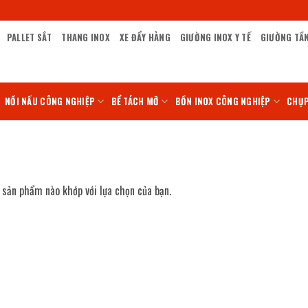
PALLET SẮT
THANG INOX
XE ĐẨY HÀNG
GIƯỜNG INOX Y TẾ
GIƯỜNG TẦ
NỒI NẤU CÔNG NGHIỆP
BỂ TÁCH MỠ
BỒN INOX CÔNG NGHIỆP
CHỤP
sản phẩm nào khớp với lựa chọn của bạn.