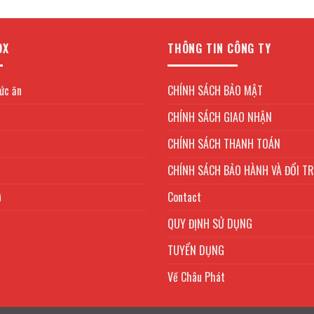
OX
THÔNG TIN CÔNG TY
ức ăn
CHÍNH SÁCH BẢO MẬT
CHÍNH SÁCH GIAO NHẬN
CHÍNH SÁCH THANH TOÁN
CHÍNH SÁCH BẢO HÀNH VÀ ĐỔI T
ở
Contact
QUY ĐỊNH SỬ DỤNG
TUYỂN DỤNG
Về Châu Phát