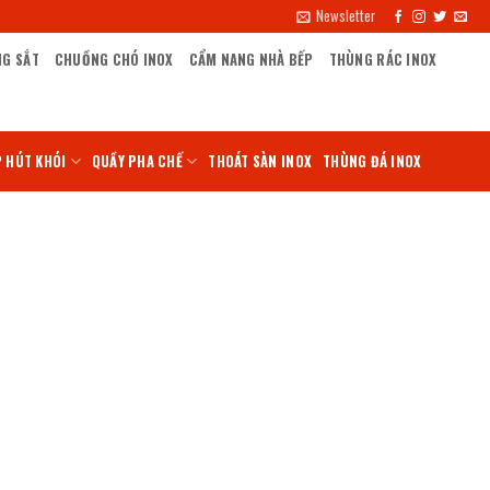
Newsletter
NG SẮT
CHUỒNG CHÓ INOX
CẨM NANG NHÀ BẾP
THÙNG RÁC INOX
 HÚT KHÓI
QUẦY PHA CHẾ
THOÁT SÀN INOX
THÙNG ĐÁ INOX