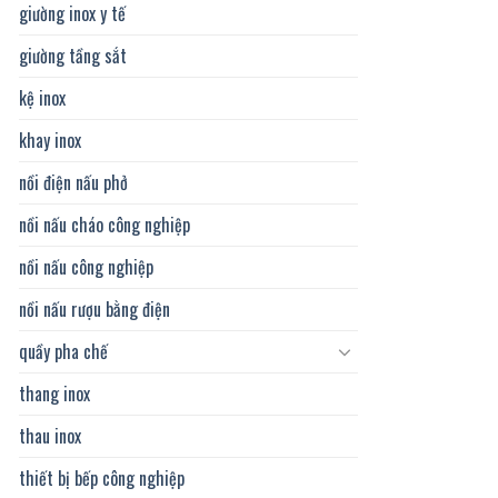
giường inox y tế
giường tầng sắt
kệ inox
khay inox
nồi điện nấu phở
nồi nấu cháo công nghiệp
nồi nấu công nghiệp
nồi nấu rượu bằng điện
quầy pha chế
thang inox
thau inox
thiết bị bếp công nghiệp