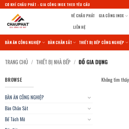
Bỏ
CƠ KHÍ CHÂU PHÁT - GIA CÔNG INOX THEO YÊU CẦU
qua
VỀ CHÂU PHÁT
GIA CÔNG INOX
nội
dung
LIÊN HỆ
BÀN ĂN CÔNG NGHIỆP
BÀN CHÂN SẮT
THIẾT BỊ BẾP CÔNG NGHIỆP
TRANG CHỦ
/
THIẾT BỊ NHÀ BẾP
/
ĐỒ GIA DỤNG
BROWSE
Không tìm thấy 
BÀN ĂN CÔNG NGHIỆP
Bàn Chân Sắt
Bể Tách Mỡ