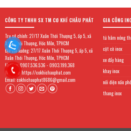
CÔNG TY TNHH SX TM CƠ KHÍ CHÂU PHÁT
GIA CÔNG IN
Trụ sở chính: 27/17 Xuân Thới Thượng 5, ấp 5, xã
tủ hâm nóng th
Xuân Thới Thượng, Hóc Môn, TPHCM
cột cờ inox
Địa chỉ xưởng: 27/17 Xuân Thới Thượng 5, ấp 5, xã
Xuân Thới Thượng, Hóc Môn, TPHCM
xe đẩy hàng
Hotline: 0907.536.536 - 0903.199.368
khay inox
Website: https://cokhichauphat.com
Email: cokhichauphat8686@gmail.com
nồi điện nấu ph
thang inox