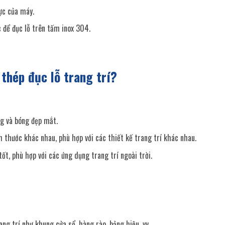
ực của máy.
 để đục lỗ trên tấm inox 304.
 thép đục lỗ trang trí?
ng và bóng đẹp mắt.
h thước khác nhau, phù hợp với các thiết kế trang trí khác nhau.
ốt, phù hợp với các ứng dụng trang trí ngoài trời.
ng trí như khung cửa sổ, hàng rào, bảng hiệu, vv.