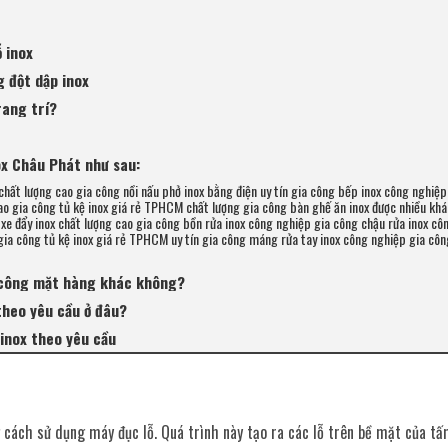
 inox
g đột dập inox
rang trí?
ox Châu Phát như sau:
chất lượng cao gia công nồi nấu phở inox bằng điện uy tín gia công bếp inox công nghiệp 
ao gia công tủ kệ inox giá rẻ TPHCM chất lượng gia công bàn ghế ăn inox được nhiều kh
xe đẩy inox chất lượng cao gia công bồn rửa inox công nghiệp gia công chậu rửa inox cô
n gia công tủ kệ inox giá rẻ TPHCM uy tín gia công máng rửa tay inox công nghiệp gia c
a công mặt hàng khác không?
theo yêu cầu ở đâu?
 inox theo yêu cầu
 cách sử dụng máy đục lỗ. Quá trình này tạo ra các lỗ trên bề mặt của tấ