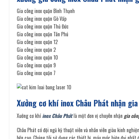
Gia công inox quận Bình Thạnh
Gia công inox quận Gò Vấp
Gia công inox quận Thủ Đức
Gia công inox quận Tân Phú
Gia công inox quận 12
Gia công inox quận 2
Gia công inox quận 10
Gia công inox quận 9
Gia công inox quận 7
Xưởng cơ khí inox Châu Phát nhận gia
Xưởng cơ khí
inox Châu Phát
là một đơn vị chuyên nhận
gia côn
Châu Phát có đội ngũ kỹ thuật viên và nhân viên giàu kinh nghiệm
bền cao. Chúng tôi sử dụng các thiết bị, máy móc hiện đại nhất