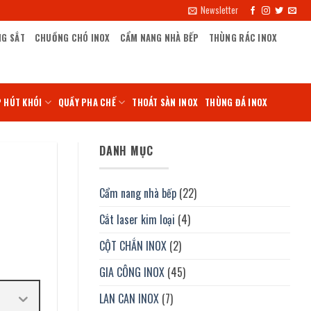
Newsletter
NG SẮT
CHUỒNG CHÓ INOX
CẨM NANG NHÀ BẾP
THÙNG RÁC INOX
 HÚT KHÓI
QUẦY PHA CHẾ
THOÁT SÀN INOX
THÙNG ĐÁ INOX
DANH MỤC
Cẩm nang nhà bếp
(22)
Cắt laser kim loại
(4)
CỘT CHẮN INOX
(2)
GIA CÔNG INOX
(45)
LAN CAN INOX
(7)