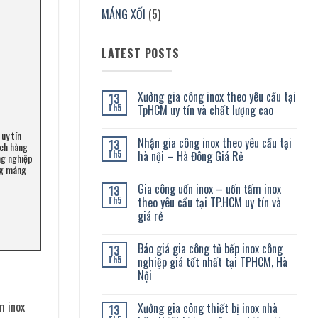
MÁNG XỐI
(5)
LATEST POSTS
Xưởng gia công inox theo yêu cầu tại
13
TpHCM uy tín và chất lượng cao
Th5
Không
uy tín
có
Nhận gia công inox theo yêu cầu tại
13
bình
ách hàng
luận
hà nội – Hà Đông Giá Rẻ
Th5
ng nghiệp
ở
ông máng
Xưởng
Không
gia
có
Gia công uốn inox – uốn tấm inox
13
công
bình
inox
luận
theo yêu cầu tại TP.HCM uy tín và
Th5
theo
ở
giá rẻ
yêu
Nhận
cầu
gia
Không
tại
công
có
TpHCM
inox
Báo giá gia công tủ bếp inox công
13
bình
uy
theo
luận
nghiệp giá tốt nhất tại TPHCM, Hà
Th5
tín
yêu
ở
và
cầu
Nội
Gia
chất
tại
công
lượng
hà
Không
uốn
cao
nội
có
inox
m inox
Xưởng gia công thiết bị inox nhà
13
–
bình
–