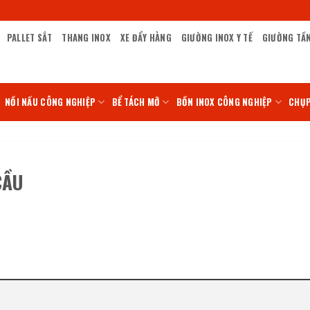
PALLET SẮT
THANG INOX
XE ĐẨY HÀNG
GIƯỜNG INOX Y TẾ
GIƯỜNG TẦ
NỒI NẤU CÔNG NGHIỆP
BỂ TÁCH MỠ
BỒN INOX CÔNG NGHIỆP
CHỤP
ẦU