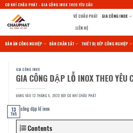
Bỏ
CƠ KHÍ CHÂU PHÁT - GIA CÔNG INOX THEO YÊU CẦU
qua
VỀ CHÂU PHÁT
GIA CÔNG INOX
nội
dung
LIÊN HỆ
BÀN ĂN CÔNG NGHIỆP
BÀN CHÂN SẮT
THIẾT BỊ BẾP CÔNG NGHIỆP
GIA CÔNG INOX
GIA CÔNG DẬP LỖ INOX THEO YÊU C
ĐĂNG VÀO
13 THÁNG 5, 2023
BỞI
CƠ KHÍ CHÂU PHÁT
13
Th5
Contents