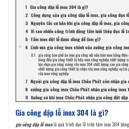
Gia công dập lỗ inox 304 là gì?
Công dụng của gia công dập lỗ inox, gia công đục lỗ
Nguyên tắc cơ bản khi gia công dập lỗ inox, gia côn
Vì sao nhiều công trình dùng tấm lưới thép đục lỗ t
Tấm inox đột lỗ được dùng để làm gì?
Lĩnh vực gia công inox chính của xưởng gia công in
gia công bàn ghế ăn inox gia công nồi nấu bún inox bằng điện 
hàng đầu gia công thiết bị bếp inox công nghiệp chất lượng c
lựa chọn gia công máng rửa inox 304 chất lượng cao gia công 
chất lượng gia công thiết bị chậu rửa inox công nghiệp uy tí
rửa inox công nghiệp
Ngoài gia công dập lỗ inox Châu Phát còn nhận gi
xưởng gia công inox Châu Phát nhận gia công inox 
Xưởng cơ khí inox Châu Phát nhận gia công đột dập
Gia công dập lỗ inox 304 là gì?
gia công dập lỗ inox
là quá trình đục lỗ trên tấm inox 304 bằng