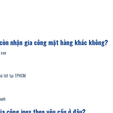
t còn nhận gia công mặt hàng khác không?
 cao
giá tốt tại TPHCM
ranh
ia công inox theo yêu cầu ở đâu?