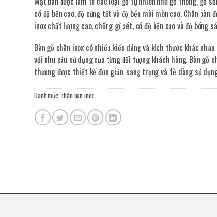
Mặt bàn được làm từ các loại gỗ tự nhiên như gỗ thông, gỗ sồ
có độ bền cao, độ cứng tốt và độ bền mài mòn cao. Chân bàn đ
inox chất lượng cao, chống gỉ sét, có độ bền cao và độ bóng sá
Bàn gỗ chân inox có nhiều kiểu dáng và kích thước khác nhau
với nhu cầu sử dụng của từng đối tượng khách hàng. Bàn gỗ c
thường được thiết kế đơn giản, sang trọng và dễ dàng sử dụng
Danh mục:
chân bàn inox