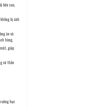
độ bền cao,
 không bị ảnh
òng ăn và
ách hàng.
 mắt, giúp
ng và thân
 trường học