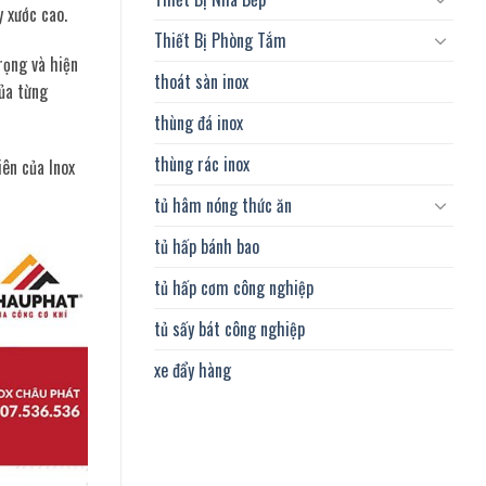
y xước cao.
Thiết Bị Phòng Tắm
rọng và hiện
thoát sàn inox
của từng
thùng đá inox
thùng rác inox
iên của Inox
tủ hâm nóng thức ăn
tủ hấp bánh bao
tủ hấp cơm công nghiệp
tủ sấy bát công nghiệp
xe đẩy hàng