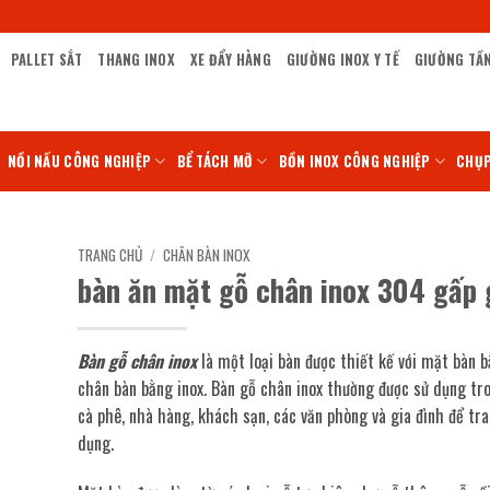
PALLET SẮT
THANG INOX
XE ĐẨY HÀNG
GIƯỜNG INOX Y TẾ
GIƯỜNG TẦ
NỒI NẤU CÔNG NGHIỆP
BỂ TÁCH MỠ
BỒN INOX CÔNG NGHIỆP
CHỤP
TRANG CHỦ
/
CHÂN BÀN INOX
bàn ăn mặt gỗ chân inox 304 gấp 
Bàn gỗ chân inox
là một loại bàn được thiết kế với mặt bàn b
chân bàn bằng inox. Bàn gỗ chân inox thường được sử dụng tr
cà phê, nhà hàng, khách sạn, các văn phòng và gia đình để tra
dụng.