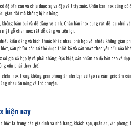
có độ bền cao và chịu được sự va đập và trầy xước. Chân bàn inox cũng có 
ời gian dài mà không bị hư hỏng.
, không bám bụi và dễ dàng vệ sinh. Chân bàn inox cũng rất dễ lau chùi và
n mặt gỗ chân inox rất dễ dàng và tiện lợi.
nhiều kiểu dáng và kích thước khác nhau, phù hợp với nhiều không gian ph
biệt, sản phẩm còn có thể được thiết kế và sản xuất theo yêu cầu của kh
ox có giá cả hợp lý và phải chăng. Đặc biệt, sản phẩm có độ bền cao và đẹp
ông cần phải thay thế.
 chân inox trong không gian phòng ăn nhà bạn sẽ tạo ra cảm giác ấm cú
cùng nhau ăn uống và trò chuyện.
x hiện nay
c biệt là trong các gia đình và nhà hàng, khách sạn, quán ăn, văn phòng,