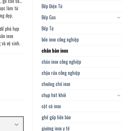
i, gỗ cao su…
Bếp Điện Từ
ược làm từ
ng đẹp.
Bếp Gas
Bếp Từ
 để phù hợp
hân inox
bồn inox công nghiệp
 và vệ sinh.
chân bàn inox
chảo inox công nghiệp
chậu rửa công nghiệp
chuồng chó inox
chụp hút khói
cột cờ inox
ghế gấp liền bàn
giường inox y tế