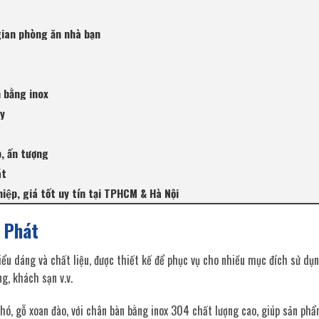
gian phòng ăn nhà bạn
 bằng inox
ay
, ấn tượng
át
ệp, giá tốt uy tín tại TPHCM & Hà Nội
 Phát
ểu dáng và chất liệu, được thiết kế để phục vụ cho nhiều mục đích sử dụ
g, khách sạn v.v.
 chó, gỗ xoan đào, với chân bàn bằng inox 304 chất lượng cao, giúp sản ph