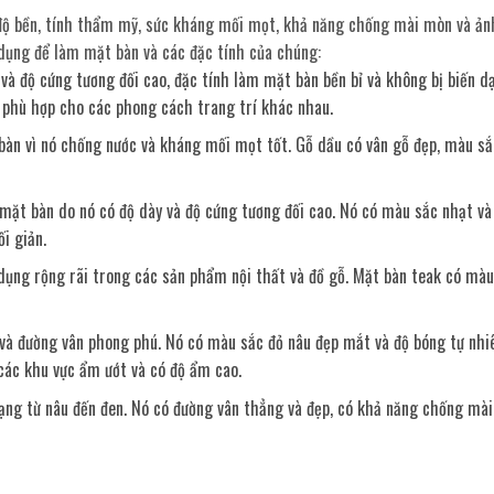
ư độ bền, tính thẩm mỹ, sức kháng mối mọt, khả năng chống mài mòn và ả
 dụng để làm mặt bàn và các đặc tính của chúng:
y và độ cứng tương đối cao, đặc tính làm mặt bàn bền bỉ và không bị biến d
 phù hợp cho các phong cách trang trí khác nhau.
bàn vì nó chống nước và kháng mối mọt tốt. Gỗ dầu có vân gỗ đẹp, màu sắ
mặt bàn do nó có độ dày và độ cứng tương đối cao. Nó có màu sắc nhạt và
i giản.
dụng rộng rãi trong các sản phẩm nội thất và đồ gỗ. Mặt bàn teak có màu
 và đường vân phong phú. Nó có màu sắc đỏ nâu đẹp mắt và độ bóng tự nhi
các khu vực ẩm ướt và có độ ẩm cao.
dạng từ nâu đến đen. Nó có đường vân thẳng và đẹp, có khả năng chống mà