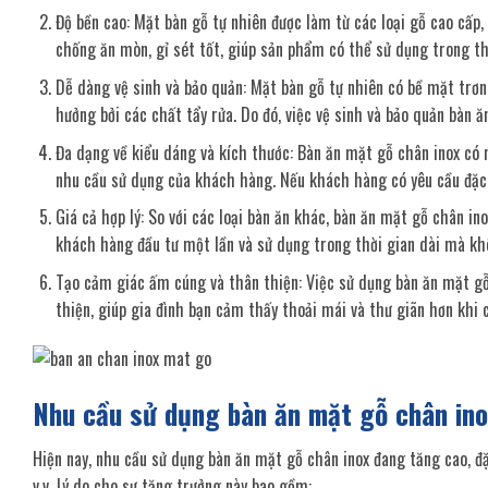
Độ bền cao: Mặt bàn gỗ tự nhiên được làm từ các loại gỗ cao cấp, 
chống ăn mòn, gỉ sét tốt, giúp sản phẩm có thể sử dụng trong th
Dễ dàng vệ sinh và bảo quản: Mặt bàn gỗ tự nhiên có bề mặt trơn
hưởng bởi các chất tẩy rửa. Do đó, việc vệ sinh và bảo quản bàn ă
Đa dạng về kiểu dáng và kích thước: Bàn ăn mặt gỗ chân inox có 
nhu cầu sử dụng của khách hàng. Nếu khách hàng có yêu cầu đặc 
Giá cả hợp lý: So với các loại bàn ăn khác, bàn ăn mặt gỗ chân in
khách hàng đầu tư một lần và sử dụng trong thời gian dài mà kh
Tạo cảm giác ấm cúng và thân thiện: Việc sử dụng bàn ăn mặt gỗ
thiện, giúp gia đình bạn cảm thấy thoải mái và thư giãn hơn khi 
Nhu cầu sử dụng bàn ăn mặt gỗ chân ino
Hiện nay, nhu cầu sử dụng bàn ăn mặt gỗ chân inox đang tăng cao, đặ
v.v. Lý do cho sự tăng trưởng này bao gồm: