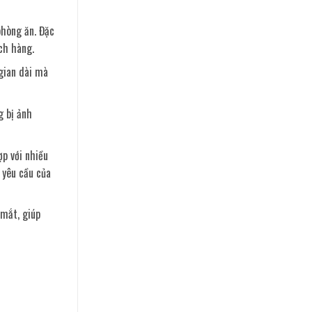
phòng ăn. Đặc
ch hàng.
 gian dài mà
g bị ảnh
ợp với nhiều
 yêu cầu của
 mắt, giúp