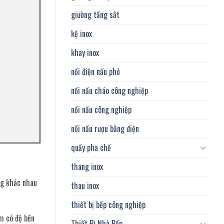
giường tầng sắt
kệ inox
khay inox
nồi điện nấu phở
nồi nấu cháo công nghiệp
nồi nấu công nghiệp
nồi nấu rượu bằng điện
quầy pha chế
thang inox
ng khác nhau
thau inox
thiết bị bếp công nghiệp
ẩm có độ bền
Thiết Bị Nhà Bếp