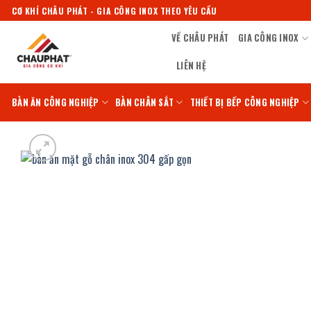
Bỏ
CƠ KHÍ CHÂU PHÁT - GIA CÔNG INOX THEO YÊU CẦU
qua
VỀ CHÂU PHÁT
GIA CÔNG INOX
nội
dung
LIÊN HỆ
BÀN ĂN CÔNG NGHIỆP
BÀN CHÂN SẮT
THIẾT BỊ BẾP CÔNG NGHIỆP