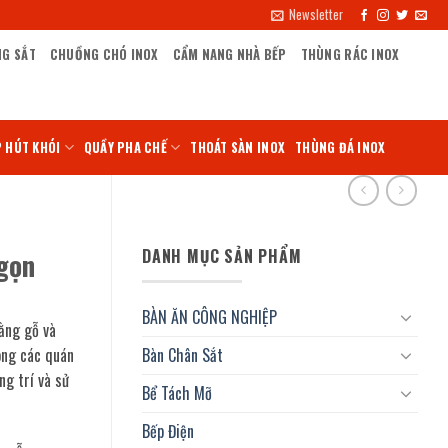
Newsletter
NG SẮT
CHUỒNG CHÓ INOX
CẨM NANG NHÀ BẾP
THÙNG RÁC INOX
 HÚT KHÓI
QUẦY PHA CHẾ
THOÁT SÀN INOX
THÙNG ĐÁ INOX
DANH MỤC SẢN PHẨM
gọn
BÀN ĂN CÔNG NGHIỆP
ằng gỗ và
ong các quán
Bàn Chân Sắt
ng trí và sử
Bể Tách Mỡ
Bếp Điện