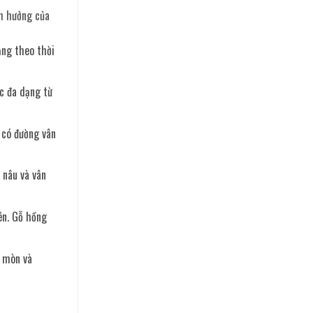
nh hưởng của
ạng theo thời
c đa dạng từ
 có đường vân
 nâu và vân
ên. Gỗ hồng
i mòn và