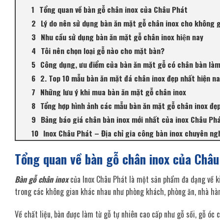
Tổng quan về bàn gỗ chân inox của Châu Phát
Lý do nên sử dụng bàn ăn mặt gỗ chân inox cho không 
Nhu cầu sử dụng bàn ăn mặt gỗ chân inox hiện nay
Tôi nên chọn loại gỗ nào cho mặt bàn?
Công dụng, ưu điểm của bàn ăn mặt gỗ có chân bàn làm
2. Top 10 mẫu bàn ăn mặt đá chân inox đẹp nhất hiện n
Những lưu ý khi mua bàn ăn mặt gỗ chân inox
Tổng hợp hình ảnh các mẫu bàn ăn mặt gỗ chân inox đẹp
Bảng báo giá chân bàn inox mới nhất của inox Châu Ph
Inox Châu Phát – Địa chỉ gia công bàn inox chuyên nghi
Tổng quan về bàn gỗ chân inox của Châu
Bàn gỗ chân inox
của Inox Châu Phát là một sản phẩm đa dạng về ki
trong các không gian khác nhau như phòng khách, phòng ăn, nhà hàn
Về chất liệu, bàn được làm từ gỗ tự nhiên cao cấp như gỗ sồi, gỗ óc