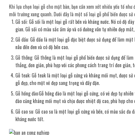
Khi lựa chọn loại gỗ cho mặt bàn, bạn cần xem xét nhiều yếu tố nh
môi trường xung quanh. Dưới đây là một số loại gỗ phổ biến được sử
Gỗ sồi: Gỗ sồi là một loại gỗ rất bền và kháng nước. Nó có độ dà
gian. Gỗ sồi có màu sắc ấm áp và có đường vân tự nhiên đẹp mắt,
Gỗ dầu: Gỗ dầu là một loại gỗ đặc biệt được sử dụng để làm mặt 
nâu đến đen và có độ bền cao.
Gỗ thông: Gỗ thông là một loại gỗ phổ biến được sử dụng để làm 
thẳng, đơn giản, phù hợp với các phong cách trang trí đơn giản, tố
Gỗ teak: Gỗ teak là một loại gỗ cứng và kháng mối mọt, được sử 
gỗ đẹp, cho một vẻ đẹp sang trọng và đầy đặn.
Gỗ hồng đào:Gỗ hồng đào là một loại gỗ cứng, có vẻ đẹp tự nhiên
đào cũng kháng mối mọt và chịu được nhiệt độ cao, phù hợp cho 
Gỗ cao su: Gỗ cao su là một loại gỗ cứng và bền, có màu sắc đa 
kháng nước tốt.