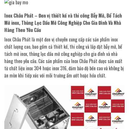
Inox Châu Phát – Đơn vị thiết kế và thi công Bẫy Mỡ, Bể Tách
Mỡ inox, Thùng Lọc Dầu Mỡ Công Nghiệp Cho Gia Đình Và Nhà
Hàng Theo Yêu Cầu
Inox Châu Phát là một đơn vị chuyên cung cấp các sản phẩm inox
chất lượng cao, bao gồm cả thiết kế, thi công và lắp đặt bẫy mỡ, bể
tách mỡ inox, thùng lọc dầu mỡ công nghiệp cho gia đình và nhà
hàng theo yêu cầu. Các sản phẩm của Inox Châu Phát được sản xuất
từ chất liệu inox 304 hoặc inox 316, đảm bảo độ bền cao và không bị
ăn mòn khi tiếp xúc với môi trường ẩm ướt hoặc hóa chất.