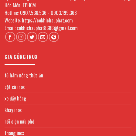
Hóc Môn, TPHCM
Hotline: 0907.536.536 - 0903.199.368
Website: https://cokhichauphat.com
Email: cokhichauphat8686@gmail.com
GIA CÔNG INOX
tủ hâm nóng thức ăn
cột cờ inox
xe đẩy hàng
khay inox
nồi điện nấu phở
thang inox