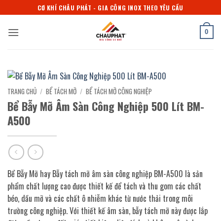
Bỏ
CƠ KHÍ CHÂU PHÁT - GIA CÔNG INOX THEO YÊU CẦU
qua
nội
0
dung
TRANG CHỦ
/
BỂ TÁCH MỠ
/
BỂ TÁCH MỠ CÔNG NGHIỆP
Bể Bẫy Mỡ Âm Sàn Công Nghiệp 500 Lít BM-
A500
Bể Bẫy Mỡ hay Bẫy tách mỡ âm sàn công nghiệp BM-A500 là sản
phẩm chất lượng cao được thiết kế để tách và thu gom các chất
béo, dầu mỡ và các chất ô nhiễm khác từ nước thải trong môi
trường công nghiệp. Với thiết kế âm sàn, bẫy tách mỡ này được lắp