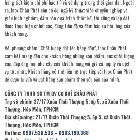
hàng tiết kiệm chi phí bảo trì và sử dụng trong thời gian dài. Ngoài
ra, Inox Châu Phát còn có đội ngũ kỹ thuật viên chuyên nghiệp và
giàu kinh nghiệm, đảm bảo quá trình thiết kế, thi công và lắp đặt
được thực hiện chính xác, đúng tiến độ và đảm bảo sự hài lòng của
khách hàng.
Với phương châm “Chất lượng đặt lên hàng đầu”, Inox Châu Phát
cam kết mang đến cho khách hàng những sản phẩm inox chất lượng
cao, đáp ứng mọi nhu cầu của khách hàng với giá cả hợp lý và dịch
vụ tốt nhất. Khách hàng có thể liên hệ trực tiếp với Inox Châu Phát
để được tư vấn và đặt hàng sản phẩm theo yêu cầu của mình.
CÔNG TY TNHH SX TM DV CƠ KHÍ CHÂU PHÁT
Trụ sở chính: 27/17 Xuân Thới Thượng 5, ấp 5, xã Xuân Thới
Thượng, Hóc Môn, TPHCM
Địa chỉ xưởng: 27/17 Xuân Thới Thượng 5, ấp 5, xã Xuân Thới
Thượng, Hóc Môn, TPHCM
Hotline:
0907.536.536
–
0903.199.368