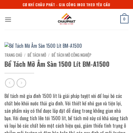
Bỏ
CƠ KHÍ CHÂU PHÁT - GIA CÔNG INOX THEO YÊU CẦU
qua
nội
0
dung
TRANG CHỦ
/
BỂ TÁCH MỠ
/
BỂ TÁCH MỠ CÔNG NGHIỆP
Bể Tách Mỡ Âm Sàn 1500 Lít BM-A1500
Bể tách mỡ gia đình 1500 lít là giải pháp tuyệt vời để loại bỏ các
chất béo khỏi nước thải gia đình. Với thiết kế nhỏ gọn và tiện lợi,
sản phẩm này có thể được lắp đặt dễ dàng trong không gian nhà
bạn. Với dung tích lên tới 1500 lít, bể tách mỡ này có khả năng tách
và loại bỏ các chất béo một cách hiệu quả, giảm thiểu tình trạng ô