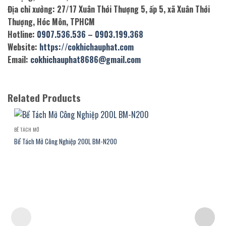
Địa chỉ xưởng: 27/17 Xuân Thới Thượng 5, ấp 5, xã Xuân Thới
Thượng, Hóc Môn, TPHCM
Hotline:
0907.536.536
–
0903.199.368
Website:
https://cokhichauphat.com
Email:
cokhichauphat8686@gmail.com
Related Products
BỂ TÁCH MỠ
Bể Tách Mỡ Công Nghiệp 200L BM-N200