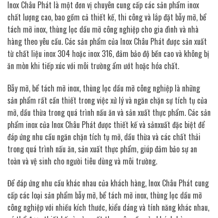
Inox Châu Phát là một đơn vị chuyên cung cấp các sản phẩm inox
chất lượng cao, bao gồm cả thiết kế, thi công và lắp đặt bẫy mỡ, bể
tách mỡ inox, thùng lọc dầu mỡ công nghiệp cho gia đình và nhà
hàng theo yêu cầu. Các sản phẩm của Inox Châu Phát được sản xuất
từ chất liệu inox 304 hoặc inox 316, đảm bảo độ bền cao và không bị
ăn mòn khi tiếp xúc với môi trường ẩm ướt hoặc hóa chất.
Bẫy mỡ, bể tách mỡ inox, thùng lọc dầu mỡ công nghiệp là những
sản phẩm rất cần thiết trong việc xử lý và ngăn chặn sự tích tụ của
mỡ, dầu thừa trong quá trình nấu ăn và sản xuất thực phẩm. Các sản
phẩm inox của Inox Châu Phát được thiết kế và sảnxuất đặc biệt để
đáp ứng nhu cầu ngăn chặn tích tụ mỡ, dầu thừa và các chất thải
trong quá trình nấu ăn, sản xuất thực phẩm, giúp đảm bảo sự an
toàn và vệ sinh cho người tiêu dùng và môi trường.
Để đáp ứng nhu cầu khác nhau của khách hàng, Inox Châu Phát cung
cấp các loại sản phẩm bẫy mỡ, bể tách mỡ inox, thùng lọc dầu mỡ
công nghiệp với nhiều kích thước, kiểu dáng và tính năng khác nhau,