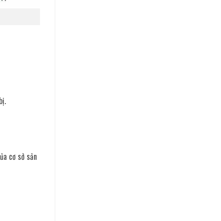
ị.
ủa cơ sở sản