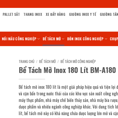
PALLET SẮT
THANG INOX
XE ĐẨY HÀNG
GIƯỜNG INOX Y TẾ
GIƯỜNG TẦ
NỒI NẤU CÔNG NGHIỆP
BỂ TÁCH MỠ
BỒN INOX CÔNG NGHIỆP
CHỤP
TRANG CHỦ
/
BỂ TÁCH MỠ
/
BỂ TÁCH MỠ CÔNG NGHIỆP
Bể Tách Mỡ Inox 180 Lít BM-A180
Bể tách mỡ inox 180 lít là một giải pháp hiệu quả và tiện lợi 
và cặn bẩn trong nước thải của các khu vực sản xuất công ngh
máy thực phẩm, nhà máy chế biến thủy sản, nhà máy bia rượu
dược phẩm và nhiều ngành công nghiệp khác. Với dung tích lớ
lít, bể tách mỡ này có khả năng chứa được lượng lớn mỡ và cặ