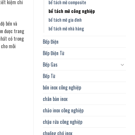
tiết kiệm chi
bể tách mỡ composite
bể tách mỡ công nghiệp
bể tách mỡ gia đình
độ bền và
bể tách mỡ nhà hàng
òn được trang
 chất có trong
Bếp Điện
n cho môi
Bếp Điện Từ
Bếp Gas
Bếp Từ
bồn inox công nghiệp
chân bàn inox
chảo inox công nghiệp
chậu rửa công nghiệp
chuồng chó inox