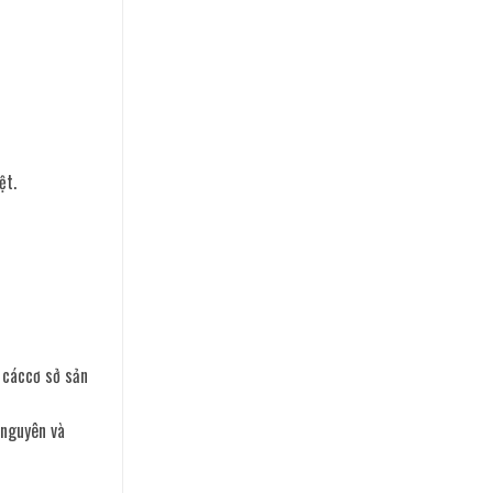
ệt.
 cáccơ sở sản
 nguyên và