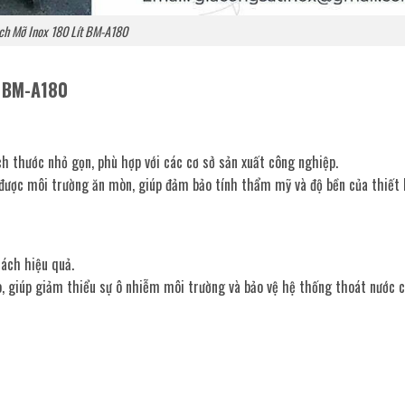
ch Mỡ Inox 180 Lít BM-A180
t BM-A180
ch thước nhỏ gọn, phù hợp với các cơ sở sản xuất công nghiệp.
u được môi trường ăn mòn, giúp đảm bảo tính thẩm mỹ và độ bền của thiết b
ách hiệu quả.
, giúp giảm thiểu sự ô nhiễm môi trường và bảo vệ hệ thống thoát nước c