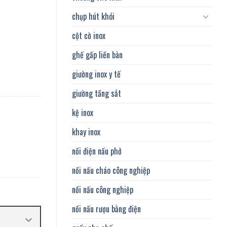
chụp hút khói
cột cờ inox
ghế gấp liền bàn
giường inox y tế
giường tầng sắt
kệ inox
khay inox
nồi điện nấu phở
nồi nấu cháo công nghiệp
nồi nấu công nghiệp
nồi nấu rượu bằng điện