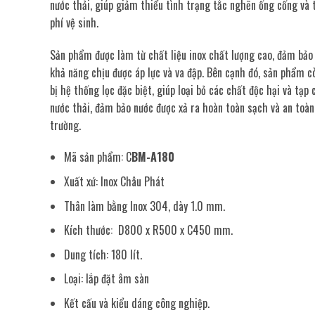
nước thải, giúp giảm thiểu tình trạng tắc nghẽn ống cống và 
phí vệ sinh.
Sản phẩm được làm từ chất liệu inox chất lượng cao, đảm bảo 
khả năng chịu được áp lực và va đập. Bên cạnh đó, sản phẩm c
bị hệ thống lọc đặc biệt, giúp loại bỏ các chất độc hại và tạp
nước thải, đảm bảo nước được xả ra hoàn toàn sạch và an toà
trường.
Mã sản phẩm: C
BM-A180
Xuất xứ: Inox Châu Phát
Thân làm bằng Inox 304, dày 1.0 mm.
Kích thước: D800 x R500 x C450 mm.
Dung tích: 180 lít.
Loại: lắp đặt âm sàn
Kết cấu và kiểu dáng công nghiệp.