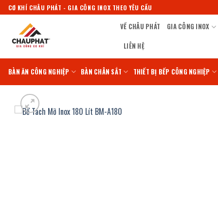
Bỏ
CƠ KHÍ CHÂU PHÁT - GIA CÔNG INOX THEO YÊU CẦU
qua
VỀ CHÂU PHÁT
GIA CÔNG INOX
nội
dung
LIÊN HỆ
BÀN ĂN CÔNG NGHIỆP
BÀN CHÂN SẮT
THIẾT BỊ BẾP CÔNG NGHIỆP