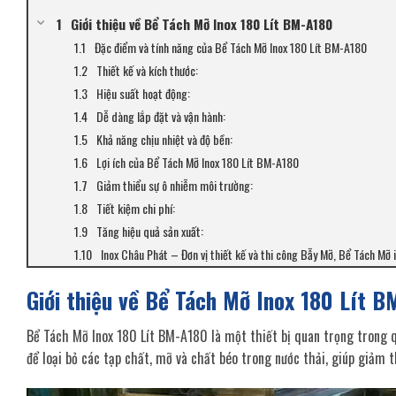
Giới thiệu về Bể Tách Mỡ Inox 180 Lít BM-A180
Đặc điểm và tính năng của Bể Tách Mỡ Inox 180 Lít BM-A180
Thiết kế và kích thước:
Hiệu suất hoạt động:
Dễ dàng lắp đặt và vận hành:
Khả năng chịu nhiệt và độ bền:
Lợi ích của Bể Tách Mỡ Inox 180 Lít BM-A180
Giảm thiểu sự ô nhiễm môi trường:
Tiết kiệm chi phí:
Tăng hiệu quả sản xuất:
Inox Châu Phát – Đơn vị thiết kế và thi công Bẫy Mỡ, Bể Tách M
Giới thiệu về Bể Tách Mỡ Inox 180 Lít 
Bể Tách Mỡ Inox 180 Lít BM-A180 là một thiết bị quan trọng trong qu
để loại bỏ các tạp chất, mỡ và chất béo trong nước thải, giúp giảm 