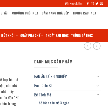
Newsletter
NG SẮT
CHUỒNG CHÓ INOX
CẨM NANG NHÀ BẾP
THÙNG RÁC INOX
 HÚT KHÓI
QUẦY PHA CHẾ
THOÁT SÀN INOX
THÙNG ĐÁ INOX
DANH MỤC SẢN PHẨM
BÀN ĂN CÔNG NGHIỆP
để loại bỏ mỡ
iệp, như nhà
Bàn Chân Sắt
, nhà máy
Bể Tách Mỡ
n lên đến 180
bể tách dầu mỡ 3 ngăn
n bẩn trong