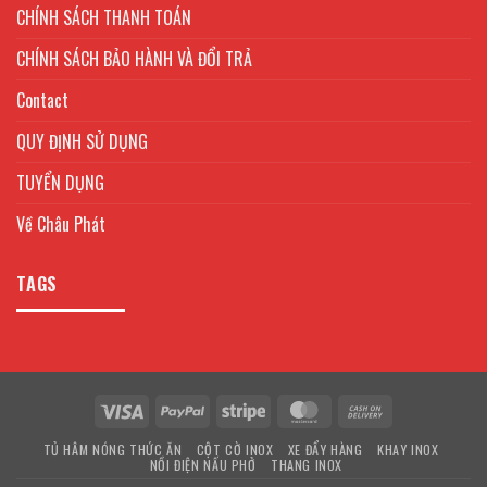
CHÍNH SÁCH THANH TOÁN
CHÍNH SÁCH BẢO HÀNH VÀ ĐỔI TRẢ
Contact
QUY ĐỊNH SỬ DỤNG
TUYỂN DỤNG
Về Châu Phát
TAGS
Visa
PayPal
Stripe
MasterCard
Cash
On
TỦ HÂM NÓNG THỨC ĂN
CỘT CỜ INOX
XE ĐẨY HÀNG
KHAY INOX
Delivery
NỒI ĐIỆN NẤU PHỞ
THANG INOX