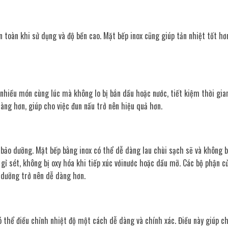
toàn khi sử dụng và độ bền cao. Mặt bếp inox cũng giúp tản nhiệt tốt hơn
 nhiều món cùng lúc mà không lo bị bắn dầu hoặc nước, tiết kiệm thời gia
àng hơn, giúp cho việc đun nấu trở nên hiệu quả hơn.
bảo dưỡng. Mặt bếp bằng inox có thể dễ dàng lau chùi sạch sẽ và không bị
gỉ sét, không bị oxy hóa khi tiếp xúc vớinước hoặc dầu mỡ. Các bộ phận 
o dưỡng trở nên dễ dàng hơn.
ó thể điều chỉnh nhiệt độ một cách dễ dàng và chính xác. Điều này giúp ch