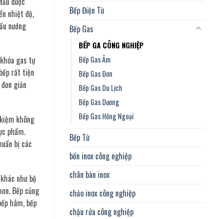
 nấu được
Bếp Điện Từ
ển nhiệt độ,
nấu nướng
Bếp Gas
BẾP GA CÔNG NGHIỆP
Bếp Gas Âm
 khóa gas tự
bếp rất tiện
Bếp Gas Đơn
n đơn giản
Bếp Gas Du Lịch
Bếp Gas Dương
Bếp Gas Hồng Ngoại
t kiệm không
hực phẩm.
Bếp Từ
huẩn bị các
bồn inox công nghiệp
chân bàn inox
 khác như bộ
hơn. Bếp cũng
chảo inox công nghiệp
 bếp hâm, bếp
chậu rửa công nghiệp