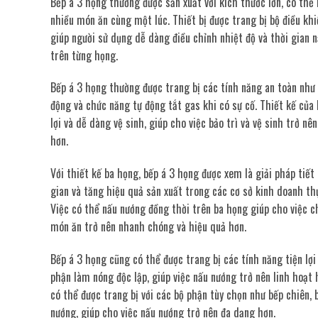
Bếp á 3 họng thường được sản xuất với kích thước lớn, có thể
nhiều món ăn cùng một lúc. Thiết bị được trang bị bộ điều khi
giúp người sử dụng dễ dàng điều chỉnh nhiệt độ và thời gian 
trên từng họng.
Bếp á 3 họng thường được trang bị các tính năng an toàn như
động và chức năng tự động tắt gas khi có sự cố. Thiết kế của 
lợi và dễ dàng vệ sinh, giúp cho việc bảo trì và vệ sinh trở nê
hơn.
Với thiết kế ba họng, bếp á 3 họng được xem là giải pháp tiế
gian và tăng hiệu quả sản xuất trong các cơ sở kinh doanh t
Việc có thể nấu nướng đồng thời trên ba họng giúp cho việc c
món ăn trở nên nhanh chóng và hiệu quả hơn.
Bếp á 3 họng cũng có thể được trang bị các tính năng tiện lợi
phận làm nóng độc lập, giúp việc nấu nướng trở nên linh hoạt 
có thể được trang bị với các bộ phận tùy chọn như bếp chiên,
nướng, giúp cho việc nấu nướng trở nên đa dạng hơn.