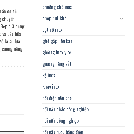
chuồng chó inox
các cơ sở
chụp hút khói
g chuyên
 Bếp á 3 họng
cột cờ inox
p và các bữa
ghế gấp liền bàn
sẽ là sự lựa
g cường năng
giường inox y tế
giường tầng sắt
kệ inox
khay inox
nồi điện nấu phở
nồi nấu cháo công nghiệp
nồi nấu công nghiệp
nồi nấu rượu bằng điện