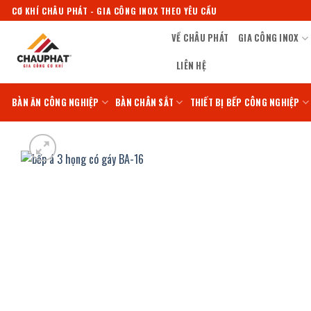
Bỏ
CƠ KHÍ CHÂU PHÁT - GIA CÔNG INOX THEO YÊU CẦU
qua
VỀ CHÂU PHÁT
GIA CÔNG INOX
nội
dung
LIÊN HỆ
BÀN ĂN CÔNG NGHIỆP
BÀN CHÂN SẮT
THIẾT BỊ BẾP CÔNG NGHIỆP