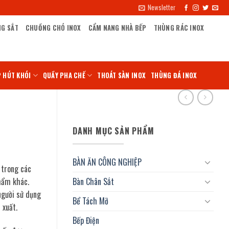
Newsletter
NG SẮT
CHUỒNG CHÓ INOX
CẨM NANG NHÀ BẾP
THÙNG RÁC INOX
 HÚT KHÓI
QUẦY PHA CHẾ
THOÁT SÀN INOX
THÙNG ĐÁ INOX
DANH MỤC SẢN PHẨM
BÀN ĂN CÔNG NGHIỆP
 trong các
hẩm khác.
Bàn Chân Sắt
 người sử dụng
Bể Tách Mỡ
 xuất.
Bếp Điện