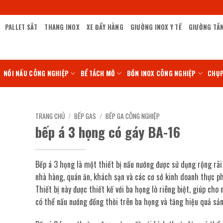
PALLET SẮT
THANG INOX
XE ĐẨY HÀNG
GIƯỜNG INOX Y TẾ
GIƯỜNG TẦ
NỒI NẤU CÔNG NGHIỆP
BỂ TÁCH MỠ
BỒN INOX CÔNG NGHIỆP
CHỤP
TRANG CHỦ
/
BẾP GAS
/
BẾP GA CÔNG NGHIỆP
bếp á 3 họng có gáy BA-16
Bếp á 3 họng là một thiết bị nấu nướng được sử dụng rộng rãi
nhà hàng, quán ăn, khách sạn và các cơ sở kinh doanh thực p
Thiết bị này được thiết kế với ba họng lò riêng biệt, giúp cho
có thể nấu nướng đồng thời trên ba họng và tăng hiệu quả sản