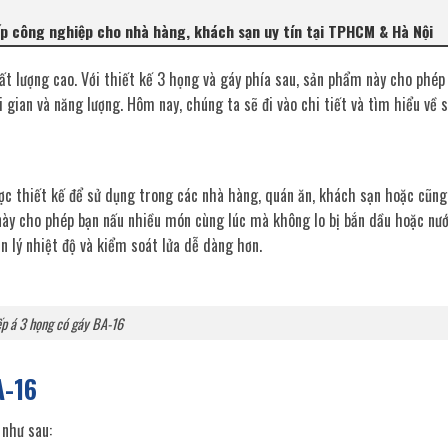
ếp công nghiệp cho nhà hàng, khách sạn uy tín tại TPHCM & Hà Nội
t lượng cao. Với thiết kế 3 họng và gáy phía sau, sản phẩm này cho phép
 gian và năng lượng. Hôm nay, chúng ta sẽ đi vào chi tiết và tìm hiểu về 
c thiết kế để sử dụng trong các nhà hàng, quán ăn, khách sạn hoặc cũng
 này cho phép bạn nấu nhiều món cùng lúc mà không lo bị bắn dầu hoặc nướ
n lý nhiệt độ và kiểm soát lửa dễ dàng hơn.
p á 3 họng có gáy BA-16
A-16
 như sau: