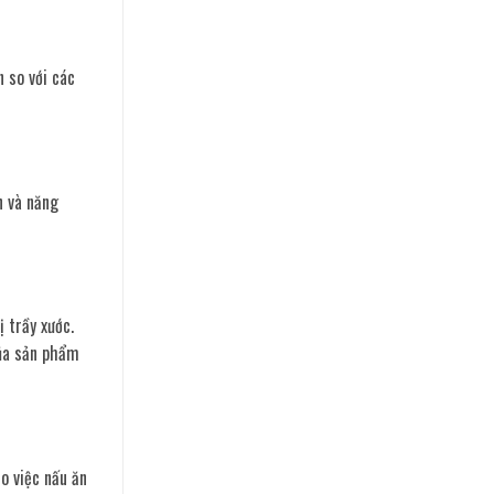
 so với các
n và năng
 trầy xước.
của sản phẩm
o việc nấu ăn