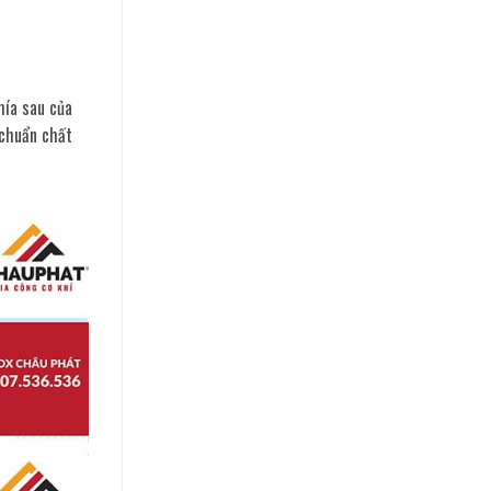
hía sau của
 chuẩn chất