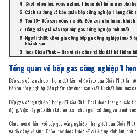
Cách chọn bếp công nghiệp 1 họng đốt bằng gas phù hợ
Cách sử dụng và bảo quản bếp công nghiệp 1 họng đốt 
Top 10+ Bếp gas công nghiệp Bếp gas nhà hàng, khách 
Bảng báo giá các loại bếp gas công nghiệp mới nhất
Ngoài thiết kế và gia công bếp ga công nghiệp inox 5 h
khách sạn:
Inox Châu Phát – Đơn vị gia công và lắp đặt hệ thống 
Tổng quan về bếp gas công nghiệp 1 họn
Bếp gas công nghiệp 1 họng đốt kèm chảo inox của Châu Phát là một
bếp ăn công nghiệp. Sản phẩm này được sản xuất từ chất liệu inox ca
Bếp gas công nghiệp 1 họng đốt của Châu Phát được trang bị các tính
động. Việc này giúp đảm bảo an toàn cho người sử dụng và tránh cá
Chảo inox đi kèm với bếp gas công nghiệp 1 họng đốt của Châu Phát đ
và dễ dàng vệ sinh. Chảo inox được thiết kế với đường kính lớn, phù