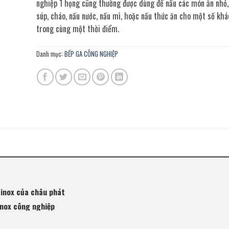
nghiệp 1 họng cũng thường được dùng để nấu các món ăn nhỏ,
súp, cháo, nấu nước, nấu mì, hoặc nấu thức ăn cho một số kh
trong cùng một thời điểm.
Danh mục:
BẾP GA CÔNG NGHIỆP
 inox của châu phát
inox công nghiệp