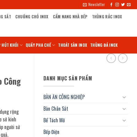
Newsletter
NG SẮT
CHUỒNG CHÓ INOX
CẨM NANG NHÀ BẾP
THÙNG RÁC INOX
 HÚT KHÓI
QUẦY PHA CHẾ
THOÁT SÀN INOX
THÙNG ĐÁ INOX
DANH MỤC SẢN PHẨM
o Công
BÀN ĂN CÔNG NGHIỆP
Bàn Chân Sắt
 dụng rộng
ơ sở kinh
Bể Tách Mỡ
úp người sử
Bếp Điện
 quả.