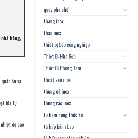
quầy pha chế
thang inox
thau inox
, nhà hàng,
thiết bị bếp công nghiệp
Thiết Bị Nhà Bếp
Thiết Bị Phòng Tắm
thoát sàn inox
 quán ăn và
thùng đá inox
ạt lửa tự
thùng rác inox
tủ hâm nóng thức ăn
 nhiệt độ cao
tủ hấp bánh bao