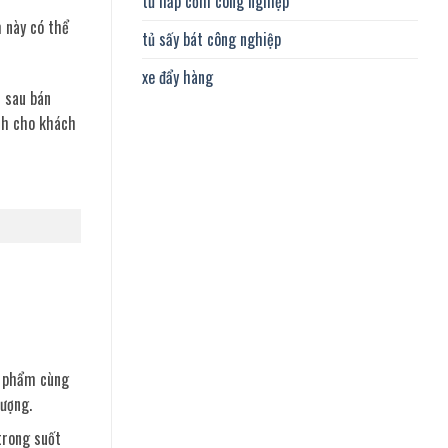
tủ hấp cơm công nghiệp
 này có thể
tủ sấy bát công nghiệp
xe đẩy hàng
i sau bán
anh cho khách
c phẩm cùng
lượng.
trong suốt