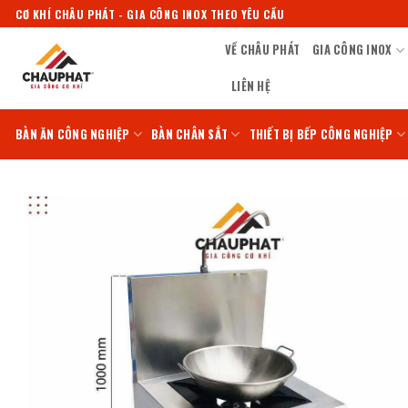
Bỏ
CƠ KHÍ CHÂU PHÁT - GIA CÔNG INOX THEO YÊU CẦU
qua
VỀ CHÂU PHÁT
GIA CÔNG INOX
nội
dung
LIÊN HỆ
BÀN ĂN CÔNG NGHIỆP
BÀN CHÂN SẮT
THIẾT BỊ BẾP CÔNG NGHIỆP