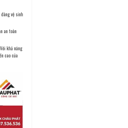
 dàng vệ sinh
an an toàn
 Với khả năng
ền cao của