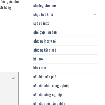
 đơn giản như
chuồng chó inox
ách hàng
chụp hút khói
cột cờ inox
ghế gấp liền bàn
giường inox y tế
giường tầng sắt
kệ inox
khay inox
nồi điện nấu phở
nồi nấu cháo công nghiệp
nồi nấu công nghiệp
nồi nấu rượu bằng điện