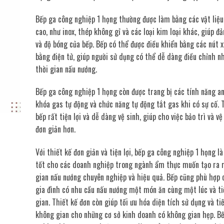
Bếp ga công nghiệp 1 họng thường được làm bằng các vật liệu
cao, như inox, thép không gỉ và các loại kim loại khác, giúp đ
và độ bóng của bếp. Bếp có thể được điều khiển bằng các nút 
bằng điện tử, giúp người sử dụng có thể dễ dàng điều chỉnh nh
thời gian nấu nướng.
Bếp ga công nghiệp 1 họng còn được trang bị các tính năng a
khóa gas tự động và chức năng tự động tắt gas khi có sự cố. 
bếp rất tiện lợi và dễ dàng vệ sinh, giúp cho việc bảo trì và vệ
đơn giản hơn.
Với thiết kế đơn giản và tiện lợi, bếp ga công nghiệp 1 họng là
tốt cho các doanh nghiệp trong ngành ẩm thực muốn tạo ra
gian nấu nướng chuyên nghiệp và hiệu quả. Bếp cũng phù hợp
gia đình có nhu cầu nấu nướng một món ăn cùng một lúc và ti
gian. Thiết kế đơn còn giúp tối ưu hóa diện tích sử dụng và ti
không gian cho những cơ sở kinh doanh có không gian hẹp. B