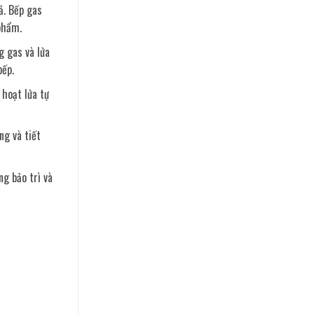
ả. Bếp gas
phẩm.
g gas và lửa
bếp.
 hoạt lửa tự
ng và tiết
ng bảo trì và