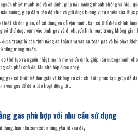
a nguồn nhiệt mạnh mẽ và ổn định, giúp nấu nướng nhanh chóng và hiệu qu
ộ nấu nướng, giúp đảm bảo độ chín và giữ được hương vị tự nhiên của thực 
thiết kế đơn giản, dễ sử dụng và dễ vận hành. Bạn có thể điều chỉnh lượn
 có thể được cắm vào bình gas và di chuyển linh hoạt trong không gian 
 được trang bị các tính năng an toàn như van an toàn gas và bộ phận kích
cố không mong muốn.
s có thể tạo ra nguồn nhiệt mạnh mẽ và ổn định, giúp nấu nướngnhanh chó
ng cần phải chờ đợi lâu cho bếp được nóng.
ng gas có thiết kế đơn giản và không có các chi tiết phức tạp, giúp dễ dà
hỉnh van gas để đảm bảo hoạt động tốt.
ằng gas phù hợp với nhu cầu sử dụng
ử dụng, bạn nên xem xét những yếu tố sau đây: