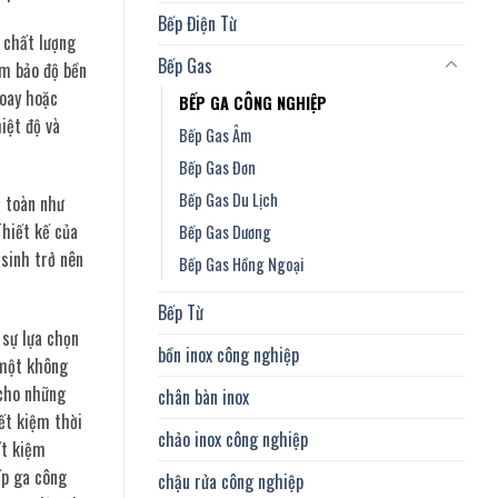
Bếp Điện Từ
 chất lượng
Bếp Gas
ảm bảo độ bền
xoay hoặc
BẾP GA CÔNG NGHIỆP
iệt độ và
Bếp Gas Âm
Bếp Gas Đơn
Bếp Gas Du Lịch
n toàn như
Thiết kế của
Bếp Gas Dương
 sinh trở nên
Bếp Gas Hồng Ngoại
Bếp Từ
 sự lựa chọn
bồn inox công nghiệp
 một không
 cho những
chân bàn inox
ết kiệm thời
chảo inox công nghiệp
ết kiệm
ếp ga công
chậu rửa công nghiệp