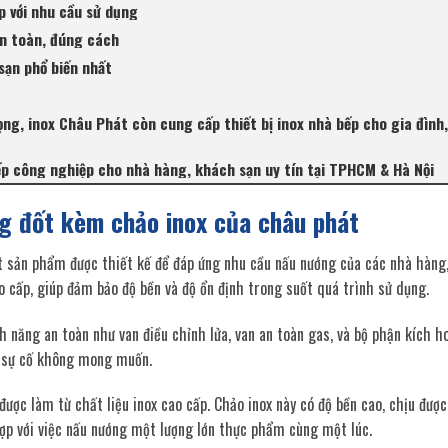
p với nhu cầu sử dụng
an toàn, đúng cách
sạn phổ biến nhất
ọng, inox Châu Phát còn cung cấp thiết bị inox nhà bếp cho gia đình
bếp công nghiệp cho nhà hàng, khách sạn uy tín tại TPHCM & Hà Nội
g đốt kèm chảo inox của châu phát
 sản phẩm được thiết kế để đáp ứng nhu cầu nấu nướng của các nhà hàng,
o cấp, giúp đảm bảo độ bền và độ ổn định trong suốt quá trình sử dụng.
 năng an toàn như van điều chỉnh lửa, van an toàn gas, và bộ phận kích ho
c sự cố không mong muốn.
ược làm từ chất liệu inox cao cấp. Chảo inox này có độ bền cao, chịu được
 hợp với việc nấu nướng một lượng lớn thực phẩm cùng một lúc.