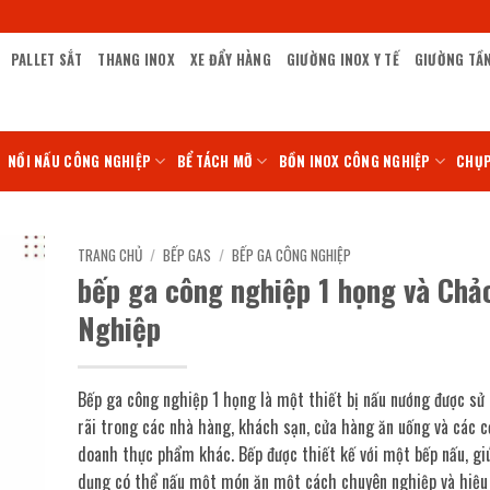
PALLET SẮT
THANG INOX
XE ĐẨY HÀNG
GIƯỜNG INOX Y TẾ
GIƯỜNG TẦ
NỒI NẤU CÔNG NGHIỆP
BỂ TÁCH MỠ
BỒN INOX CÔNG NGHIỆP
CHỤP
TRANG CHỦ
/
BẾP GAS
/
BẾP GA CÔNG NGHIỆP
bếp ga công nghiệp 1 họng và Chả
Nghiệp
Bếp ga công nghiệp 1 họng là một thiết bị nấu nướng được sử
rãi trong các nhà hàng, khách sạn, cửa hàng ăn uống và các c
doanh thực phẩm khác. Bếp được thiết kế với một bếp nấu, gi
dụng có thể nấu một món ăn một cách chuyên nghiệp và hiệu