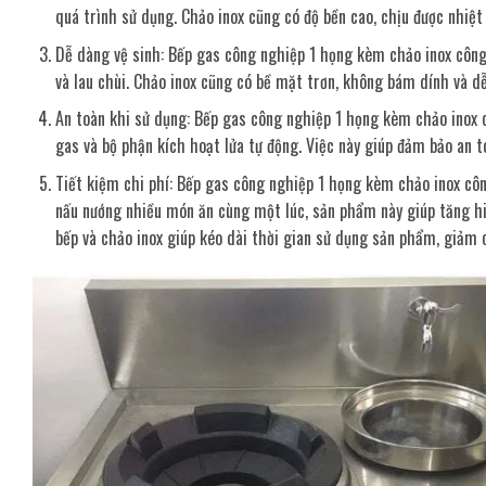
quá trình sử dụng. Chảo inox cũng có độ bền cao, chịu được nhiệt
Dễ dàng vệ sinh: Bếp gas công nghiệp 1 họng kèm chảo inox công 
và lau chùi. Chảo inox cũng có bề mặt trơn, không bám dính và dễ
An toàn khi sử dụng: Bếp gas công nghiệp 1 họng kèm chảo inox c
gas và bộ phận kích hoạt lửa tự động. Việc này giúp đảm bảo an
Tiết kiệm chi phí: Bếp gas công nghiệp 1 họng kèm chảo inox côn
nấu nướng nhiều món ăn cùng một lúc, sản phẩm này giúp tăng hiệ
bếp và chảo inox giúp kéo dài thời gian sử dụng sản phẩm, giảm c