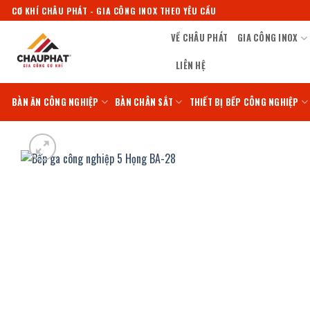
Bỏ
CƠ KHÍ CHÂU PHÁT - GIA CÔNG INOX THEO YÊU CẦU
qua
VỀ CHÂU PHÁT
GIA CÔNG INOX
nội
dung
LIÊN HỆ
BÀN ĂN CÔNG NGHIỆP
BÀN CHÂN SẮT
THIẾT BỊ BẾP CÔNG NGHIỆP