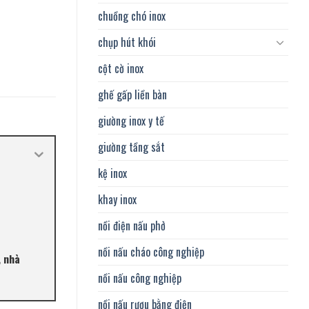
chuồng chó inox
chụp hút khói
cột cờ inox
ghế gấp liền bàn
giường inox y tế
giường tầng sắt
kệ inox
khay inox
nồi điện nấu phở
nồi nấu cháo công nghiệp
, nhà
nồi nấu công nghiệp
nồi nấu rượu bằng điện