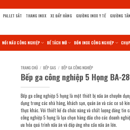
PALLET SẮT
THANG INOX
XE ĐẨY HÀNG
GIƯỜNG INOX Y TẾ
GIƯỜNG TẦ
NỒI NẤU CÔNG NGHIỆP
BỂ TÁCH MỠ
BỒN INOX CÔNG NGHIỆP
CHỤP
TRANG CHỦ
/
BẾP GAS
/
BẾP GA CÔNG NGHIỆP
Bếp ga công nghiệp 5 Họng BA-28
Bếp ga công nghiệp 5 họng là một thiết bị nấu ăn chuyên dụn
dụng trong các nhà hàng, khách sạn, quán ăn và các cơ sở k
thực khác. Với thiết kế đa chức năng và chất lượng đáng tin c
công nghiệp 5 họng là lựa chọn hàng đầu cho các doanh nghi
ưu hóa quá trình nấu ăn và đáp ứng nhu cầu nấu ăn lớn.