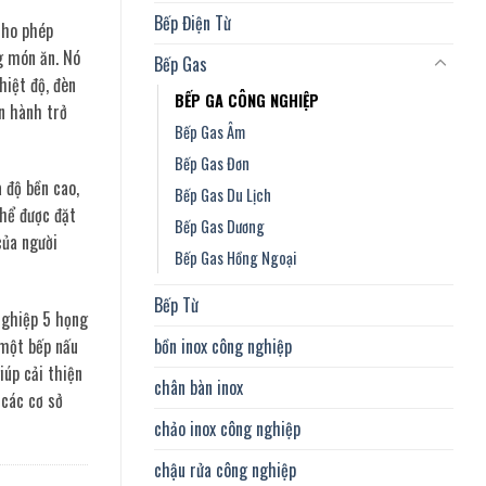
Bếp Điện Từ
cho phép
g món ăn. Nó
Bếp Gas
hiệt độ, đèn
BẾP GA CÔNG NGHIỆP
ận hành trở
Bếp Gas Âm
Bếp Gas Đơn
 độ bền cao,
Bếp Gas Du Lịch
thể được đặt
Bếp Gas Dương
của người
Bếp Gas Hồng Ngoại
Bếp Từ
 nghiệp 5 họng
bồn inox công nghiệp
 một bếp nấu
iúp cải thiện
chân bàn inox
 các cơ sở
chảo inox công nghiệp
chậu rửa công nghiệp