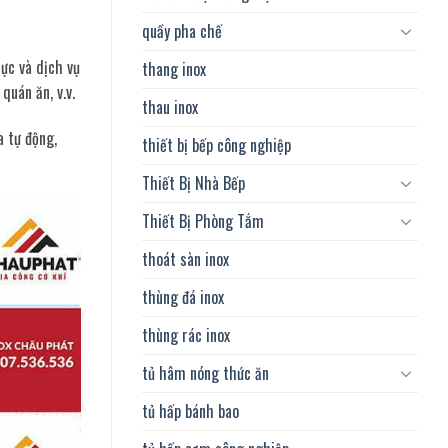
quầy pha chế
ực và dịch vụ
thang inox
quán ăn, v.v.
thau inox
a tự động,
thiết bị bếp công nghiệp
Thiết Bị Nhà Bếp
Thiết Bị Phòng Tắm
thoát sàn inox
thùng đá inox
thùng rác inox
tủ hâm nóng thức ăn
tủ hấp bánh bao