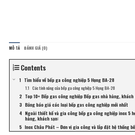
MÔ TẢ
ĐÁNH GIÁ (0)
Contents
Tìm hiểu về bếp ga công nghiệp 5 Họng BA-28
Các tính năng của bếp ga công nghiệp 5 Họng BA-28
Top 10+ Bếp gas công nghiệp Bếp gas nhà hàng, khách 
Bảng báo giá các loại bếp gas công nghiệp mới nhất
Ngoài thiết kế và gia công bếp ga công nghiệp inox 5 h
hàng, khách sạn:
Inox Châu Phát – Đơn vị gia công và lắp đặt hệ thống b