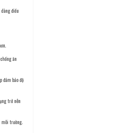
 dàng điều
hơn.
 chống ăn
úp đảm bảo độ
dụng trở nên
m môi trường.