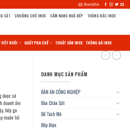
Newsletter
NG SẮT
CHUỒNG CHÓ INOX
CẨM NANG NHÀ BẾP
THÙNG RÁC INOX
 HÚT KHÓI
QUẦY PHA CHẾ
THOÁT SÀN INOX
THÙNG ĐÁ INOX
DANH MỤC SẢN PHẨM
BÀN ĂN CÔNG NGHIỆP
g được sử
inh doanh ẩm
Bàn Chân Sắt
ậy, bếp ga
Bể Tách Mỡ
ệp muốn tối
Bếp Điện