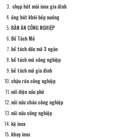
chụp hút mùi inox gia đình
ống hút khói bếp nướng
BÀN ĂN CÔNG NGHIỆP
Bể Tách Mỡ
bể tách dầu mỡ 3 ngăn
bể tách mỡ công nghiệp
bể tách mỡ gia đình
chậu rửa công nghiệp
nồi điện nấu phở
nồi nấu cháo công nghiệp
nồi nấu công nghiệp
kệ inox
khay inox