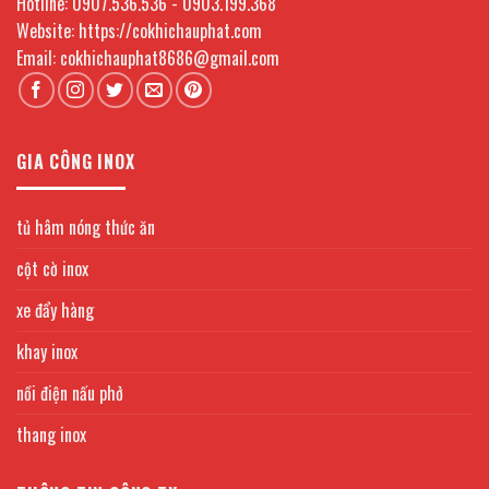
Hotline: 0907.536.536 - 0903.199.368
Website: https://cokhichauphat.com
Email: cokhichauphat8686@gmail.com
GIA CÔNG INOX
tủ hâm nóng thức ăn
cột cờ inox
xe đẩy hàng
khay inox
nồi điện nấu phở
thang inox