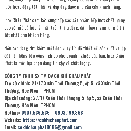
luôn hoạt động tốt nhất và đáp ứng được nhu cầu của khách hàng.
Inox Châu Phát cam kết cung cấp các sản phẩm bếp inox chất lượng
cao với giá cả hợp lý nhất trên thị trường, đảm bảo mang lại giá trị
tốt nhất cho khách hàng.
Nếu bạn đang tìm kiếm một đơn vị uy tín để thiết kế, sản xuất và lắp
đặt hệ thống bếp công nghiệp cho doanh nghiệp của bạn, Inox Châu
Phát là một lựa chọn đáng tin cậy và chất lượng.
CÔNG TY TNHH SX TM DV CƠ KHÍ CHÂU PHÁT
Trụ sở chính: 27/17 Xuân Thới Thượng 5, ấp 5, xã Xuân Thới
Thượng, Hóc Môn, TPHCM
Địa chỉ xưởng: 27/17 Xuân Thới Thượng 5, ấp 5, xã Xuân Thới
Thượng, Hóc Môn, TPHCM
Hotline:
0907.536.536
–
0903.199.368
Website:
https://cokhichauphat.com
Email:
cokhichauphat8686@gmail.com