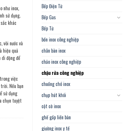
Bếp Điện Từ
o như inox,
ình sử dụng.
Bếp Gas
 sắc khác
Bếp Từ
bồn inox công nghiệp
, vòi nước và
chân bàn inox
và hiệu quả
 di động để
chảo inox công nghiệp
chậu rửa công nghiệp
trong việc
chuồng chó inox
trời. Nếu bạn
để sử dụng
chụp hút khói
ựa chọn tuyệt
cột cờ inox
ghế gấp liền bàn
giường inox y tế