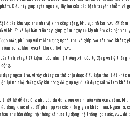
ựcphẩm. Điều này giúp ngăn ngừa sự lây lan của các bệnh truyền nhiễm và 
đặt ở các khu vực như nhà vệ sinh công cộng, khu vực hồ bơi, v.v… để đảm 
bỏ vi khuẩn và bụi bẩn trên tay, giúp giảm nguy cơ lây nhiễm các bệnh tru
ế đẹp mắt, phù hợp với môi trường ngoài trời và giúp tạo nên một không g
công cộng, khu resort, khu du lịch, v.v…
ị các tính năng tiết kiệm nước như hệ thống xả nước tự động và hệ thống l
 động.
sử dụng ngoài trời, vì vậy chúng có thể chịu được điều kiện thời tiết khắc 
tiện lợi như hệ thống sấy khí nóng để giúp người sử dụng cóthể làm khô t
c thiết kế để đáp ứng nhu cầu đa dạng của các khuôn viên công cộng, khu 
 kiểu dáng khác nhau để phù hợp với các không gian khác nhau. Ngoài ra, c
 nhau như bàn đứng, hệ thống xả nước tự động, hệ thống lọc nước, v.v… để t