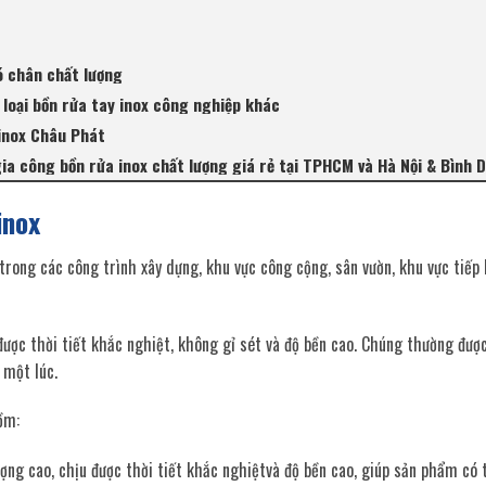
ó chân chất lượng
loại bồn rửa tay inox công nghiệp khác
 inox Châu Phát
ia công bồn rửa inox chất lượng giá rẻ tại TPHCM và Hà Nội & Bình 
inox
trong các công trình xây dựng, khu vực công cộng, sân vườn, khu vực tiếp
 được thời tiết khắc nghiệt, không gỉ sét và độ bền cao. Chúng thường được
 một lúc.
ồm:
ượng cao, chịu được thời tiết khắc nghiệtvà độ bền cao, giúp sản phẩm có t