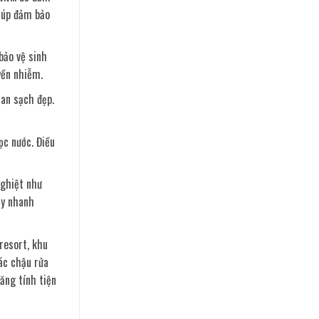
giúp đảm bảo
bảo vệ sinh
yền nhiễm.
ian sạch đẹp.
ọc nước. Điều
nghiệt như
ay nhanh
resort, khu
ác chậu rửa
ăng tính tiện