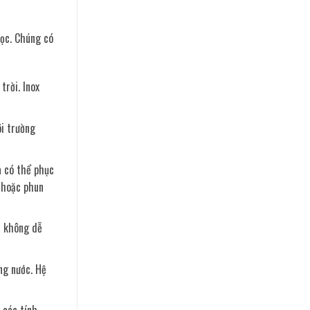
học. Chúng có
trời. Inox
ôi trường
à có thể phục
g hoặc phun
à không dễ
ng nước. Hệ