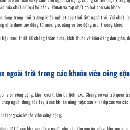
ể đảm bảo an toàn và vệ sinh cho người sử dụng. Chúng có thể được trang bị
c hóa chất để loại bỏ các vi khuẩn và tạp chất có hại cho sức khỏe.
sử dụng trong môi trường khắc nghiệt của thời tiết ngoàitrời. Với chất liệ
ăng chịu được tác động từ mưa, gió, nắng và tác động môi trường khác.
 liệu inox, thiết kế chống thấm nước, kích thước và kiểu dáng đơn giản, d
ox ngoài trời trong các khuôn viên công cộn
uôn viên công cộng, khu resort, khu du lịch, v.v… Chúng có vai trò quan t
 phép người dùng rửa tay trước khi ăn uống hoặc sau khi tiếp xúc với các
rời trong các khuôn viên công cộng:
 được đặt ở các khu vực đông người như các khu vực ăn uống, khu vực chợ,