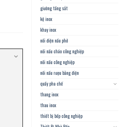
giường tầng sắt
kệ inox
khay inox
nồi điện nấu phở
nồi nấu cháo công nghiệp
nồi nấu công nghiệp
nồi nấu rượu bằng điện
quầy pha chế
thang inox
thau inox
thiết bị bếp công nghiệp
Thiết Bị Nhà Bếp