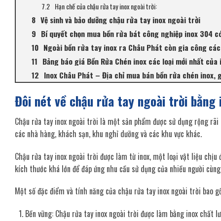
Hạn chế của chậu rửa tay inox ngoài trời:
Vệ sinh và bảo dưỡng chậu rửa tay inox ngoài trời
Bí quyết chọn mua bồn rửa bát công nghiệp inox 304 c
Ngoài bồn rửa tay inox ra Châu Phát còn gia công các 
Bảng báo giá Bồn Rửa Chén inox các loại mới nhất của
Inox Châu Phát – Địa chỉ mua bán bồn rửa chén inox, g
Đôi nét về chậu rửa tay ngoài trời bằng 
Chậu rửa tay inox ngoài trời là một sản phẩm được sử dụng rộng rãi 
các nhà hàng, khách sạn, khu nghỉ dưỡng và các khu vực khác.
Chậu rửa tay inox ngoài trời được làm từ inox, một loại vật liệu chịu
kích thước khá lớn để đáp ứng nhu cầu sử dụng của nhiều người cùng
Một số đặc điểm và tính năng của chậu rửa tay inox ngoài trời bao g
Bền vững: Chậu rửa tay inox ngoài trời được làm bằng inox chất l