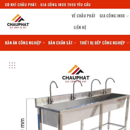
Bỏ
CƠ KHÍ CHÂU PHÁT - GIA CÔNG INOX THEO YÊU CẦU
qua
VỀ CHÂU PHÁT
GIA CÔNG INOX
nội
dung
LIÊN HỆ
BÀN ĂN CÔNG NGHIỆP
BÀN CHÂN SẮT
THIẾT BỊ BẾP CÔNG NGHIỆP