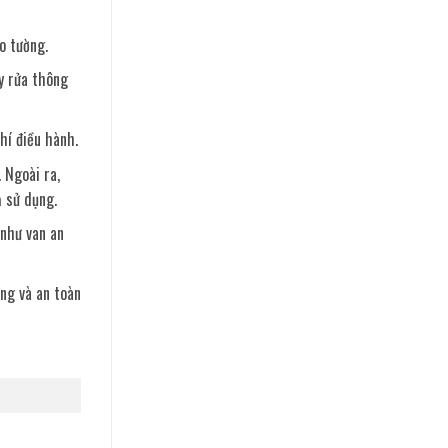
o tường.
ẩy rửa thông
hí điều hành.
 Ngoài ra,
ả sử dụng.
 như van an
ợng và an toàn