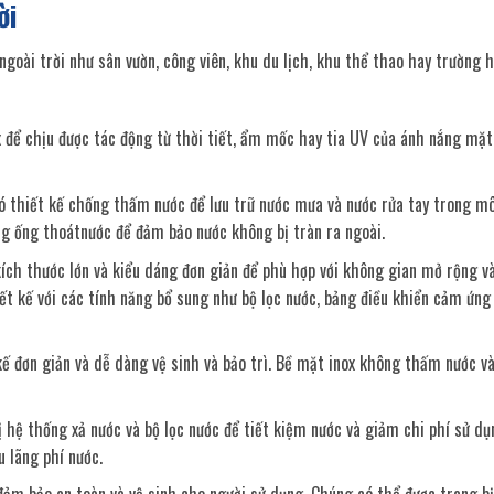
ời
ngoài trời như sân vườn, công viên, khu du lịch, khu thể thao hay trường 
x để chịu được tác động từ thời tiết, ẩm mốc hay tia UV của ánh nắng mặt 
có thiết kế chống thấm nước để lưu trữ nước mưa và nước rửa tay trong m
ng ống thoátnước để đảm bảo nước không bị tràn ra ngoài.
kích thước lớn và kiểu dáng đơn giản để phù hợp với không gian mở rộng v
iết kế với các tính năng bổ sung như bộ lọc nước, bảng điều khiển cảm ứn
t kế đơn giản và dễ dàng vệ sinh và bảo trì. Bề mặt inox không thấm nước v
ị hệ thống xả nước và bộ lọc nước để tiết kiệm nước và giảm chi phí sử dụ
 lãng phí nước.