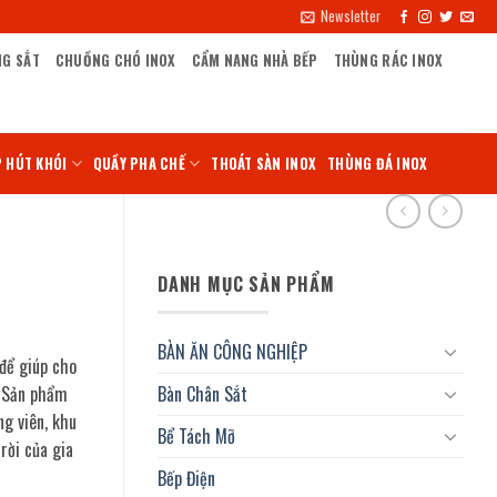
Newsletter
NG SẮT
CHUỒNG CHÓ INOX
CẨM NANG NHÀ BẾP
THÙNG RÁC INOX
 HÚT KHÓI
QUẦY PHA CHẾ
THOÁT SÀN INOX
THÙNG ĐÁ INOX
DANH MỤC SẢN PHẨM
BÀN ĂN CÔNG NGHIỆP
 để giúp cho
. Sản phẩm
Bàn Chân Sắt
g viên, khu
Bể Tách Mỡ
rời của gia
Bếp Điện