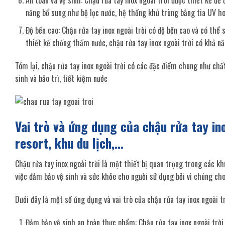
An toàn và vệ sinh: Chậu rửa tay inox ngoài trời được thiết kế đ
năng bổ sung như bộ lọc nước, hệ thống khử trùng bằng tia UV hoặ
Độ bền cao: Chậu rửa tay inox ngoài trời có độ bền cao và có thể 
thiết kế chống thấm nước, chậu rửa tay inox ngoài trời có khả n
Tóm lại, chậu rửa tay inox ngoài trời có các đặc điểm chung như chất
sinh và bảo trì, tiết kiệm nước
Vai trò và ứng dụng của chậu rửa tay in
resort, khu du lịch,…
Chậu rửa tay inox ngoài trời là một thiết bị quan trọng trong các kh
việc đảm bảo vệ sinh và sức khỏe cho người sử dụng bởi vì chúng cho
Dưới đây là một số ứng dụng và vai trò của chậu rửa tay inox ngoài t
Đảm bảo vệ sinh an toàn thực phẩm: Chậu rửa tay inox ngoài trời