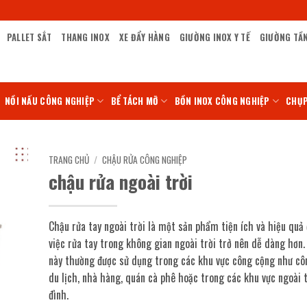
PALLET SẮT
THANG INOX
XE ĐẨY HÀNG
GIƯỜNG INOX Y TẾ
GIƯỜNG TẦ
NỒI NẤU CÔNG NGHIỆP
BỂ TÁCH MỠ
BỒN INOX CÔNG NGHIỆP
CHỤP
TRANG CHỦ
/
CHẬU RỬA CÔNG NGHIỆP
chậu rửa ngoài trời
Chậu rửa tay ngoài trời là một sản phẩm tiện ích và hiệu quả
việc rửa tay trong không gian ngoài trời trở nên dễ dàng hơn
này thường được sử dụng trong các khu vực công cộng như côn
du lịch, nhà hàng, quán cà phê hoặc trong các khu vực ngoài t
đình.