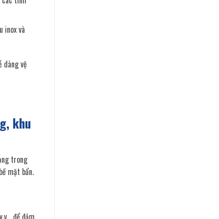
 các tính
u inox và
ễ dàng vệ
g, khu
rọng trong
 bề mặt bẩn.
 v.v… để đảm