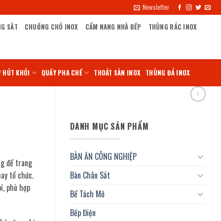
Newsletter
NG SẮT
CHUỒNG CHÓ INOX
CẨM NANG NHÀ BẾP
THÙNG RÁC INOX
 HÚT KHÓI
QUẦY PHA CHẾ
THOÁT SÀN INOX
THÙNG ĐÁ INOX
DANH MỤC SẢN PHẨM
BÀN ĂN CÔNG NGHIỆP
g để trang
ay tổ chức.
Bàn Chân Sắt
bỉ, phù hợp
Bể Tách Mỡ
Bếp Điện