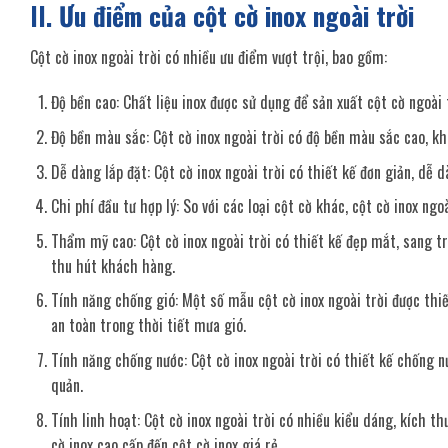
II. Ưu điểm của cột cờ inox ngoài trời
Cột cờ inox ngoài trời có nhiều ưu điểm vượt trội, bao gồm:
Độ bền cao: Chất liệu inox được sử dụng để sản xuất cột cờ ngoài 
Độ bền màu sắc: Cột cờ inox ngoài trời có độ bền màu sắc cao, kh
Dễ dàng lắp đặt: Cột cờ inox ngoài trời có thiết kế đơn giản, dễ d
Chi phí đầu tư hợp lý: So với các loại cột cờ khác, cột cờ inox ngo
Thẩm mỹ cao: Cột cờ inox ngoài trời có thiết kế đẹp mắt, sang 
thu hút khách hàng.
Tính năng chống gió: Một số mẫu cột cờ inox ngoài trời được thi
an toàn trong thời tiết mưa gió.
Tính năng chống nước: Cột cờ inox ngoài trời có thiết kế chống 
quản.
Tính linh hoạt: Cột cờ inox ngoài trời có nhiều kiểu dáng, kích 
cờ inox cao cấp đến cột cờ inox giá rẻ