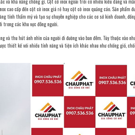
sắc và khả năng chống gỉ. Cột cờ inox ngoài trời có nhiều kiểu dáng và m
inox cao cấp đến cột cờ inox giá rẻ hay cột cờ inox quảng cáo. Sản phẩm đ
ăng tính thẩm mỹ và tạo sự chuyên nghiệp cho các cơ sở kinh doanh, đồn
i trong các khu vực đông người.
áng và thu hút ánh nhìn của người đi đường vào ban đêm. Tùy thuộc vào nh
ược thiết kế với nhiều tính năng và tiện ích khác nhau như chống gió, chố