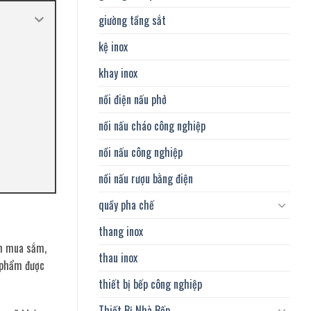
giường tầng sắt
kệ inox
khay inox
nồi điện nấu phở
nồi nấu cháo công nghiệp
nồi nấu công nghiệp
nồi nấu rượu bằng điện
quầy pha chế
thang inox
âm mua sắm,
thau inox
n phẩm được
thiết bị bếp công nghiệp
Thiết Bị Nhà Bếp