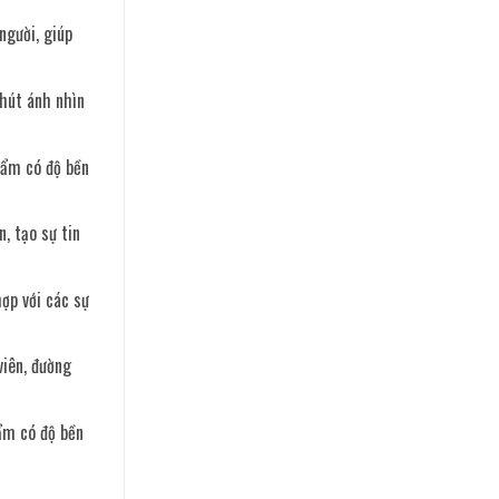
người, giúp
 hút ánh nhìn
hẩm có độ bền
, tạo sự tin
ợp với các sự
viên, đường
ẩm có độ bền