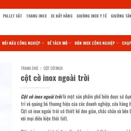
PALLET SẮT
THANG INOX
XE ĐẨY HÀNG
GIƯỜNG INOX Y TẾ
GIƯỜNG TẦ
NỒI NẤU CÔNG NGHIỆP
BỂ TÁCH MỠ
BỒN INOX CÔNG NGHIỆP
CHỤP
TRANG CHỦ
/
CỘT CỜ INOX
cột cờ inox ngoài trời
Cột cờ inox ngoài trời
là một sản phẩm phổ biến được sử dụn
trí và quảng bá thương hiệu của các doanh nghiệp, cửa hàng h
Cột cờ inox ngoài trời có thiết kế đơn giản, chắc chắn và bền 
với mọi điều kiện thời tiết.