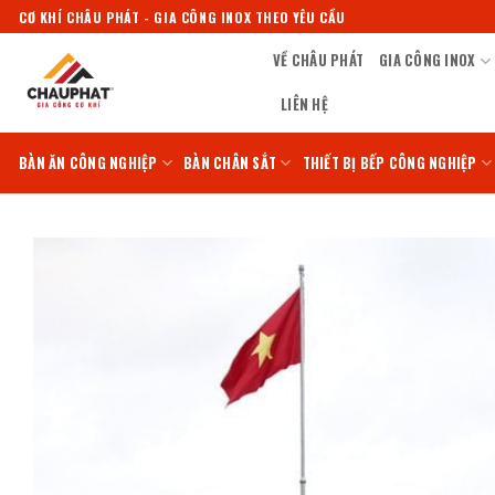
Bỏ
CƠ KHÍ CHÂU PHÁT - GIA CÔNG INOX THEO YÊU CẦU
qua
VỀ CHÂU PHÁT
GIA CÔNG INOX
nội
dung
LIÊN HỆ
BÀN ĂN CÔNG NGHIỆP
BÀN CHÂN SẮT
THIẾT BỊ BẾP CÔNG NGHIỆP