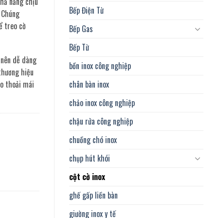
khả năng chịu
Bếp Điện Từ
. Chúng
ể treo cờ
Bếp Gas
Bếp Từ
ở nên dễ dàng
bồn inox công nghiệp
thương hiệu
chân bàn inox
o thoải mái
chảo inox công nghiệp
chậu rửa công nghiệp
chuồng chó inox
chụp hút khói
cột cờ inox
ghế gấp liền bàn
giường inox y tế