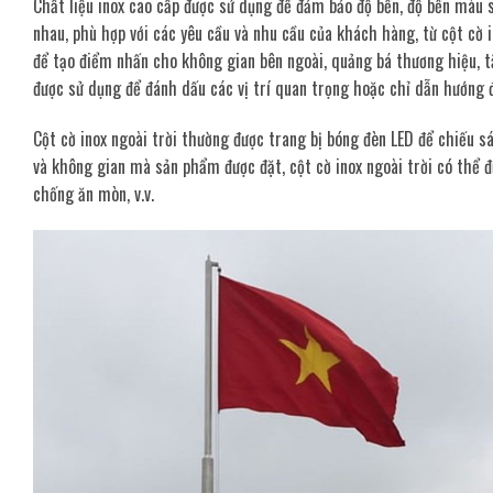
Chất liệu inox cao cấp được sử dụng để đảm bảo độ bền, độ bền màu 
nhau, phù hợp với các yêu cầu và nhu cầu của khách hàng, từ cột cờ 
để tạo điểm nhấn cho không gian bên ngoài, quảng bá thương hiệu, t
được sử dụng để đánh dấu các vị trí quan trọng hoặc chỉ dẫn hướng đ
Cột cờ inox ngoài trời thường được trang bị bóng đèn LED để chiếu s
và không gian mà sản phẩm được đặt, cột cờ inox ngoài trời có thể đ
chống ăn mòn, v.v.