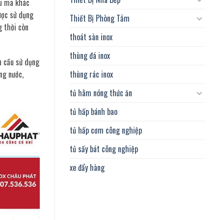
ẫu mã khác
ược sử dụng
Thiết Bị Phòng Tắm
g thời còn
thoát sàn inox
thùng đá inox
u cầu sử dụng
ng nước,
thùng rác inox
tủ hâm nóng thức ăn
tủ hấp bánh bao
tủ hấp cơm công nghiệp
tủ sấy bát công nghiệp
xe đẩy hàng