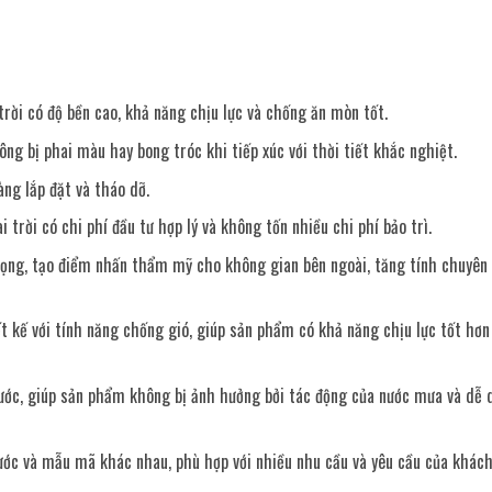
trời có độ bền cao, khả năng chịu lực và chống ăn mòn tốt.
ông bị phai màu hay bong tróc khi tiếp xúc với thời tiết khắc nghiệt.
àng lắp đặt và tháo dỡ.
ài trời có chi phí đầu tư hợp lý và không tốn nhiều chi phí bảo trì.
trọng, tạo điểm nhấn thẩm mỹ cho không gian bên ngoài, tăng tính chuyên
ết kế với tính năng chống gió, giúp sản phẩm có khả năng chịu lực tốt hơ
nước, giúp sản phẩm không bị ảnh hưởng bởi tác động của nước mưa và dễ 
thước và mẫu mã khác nhau, phù hợp với nhiều nhu cầu và yêu cầu của khách