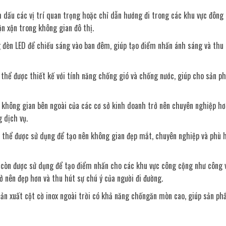
h dấu các vị trí quan trọng hoặc chỉ dẫn hướng đi trong các khu vực đông 
n xộn trong không gian đô thị.
g đèn LED để chiếu sáng vào ban đêm, giúp tạo điểm nhấn ánh sáng và thu
 thể được thiết kế với tính năng chống gió và chống nước, giúp cho sản p
 không gian bên ngoài của các cơ sở kinh doanh trở nên chuyên nghiệp hơn
 dịch vụ.
ó thể được sử dụng để tạo nên không gian đẹp mắt, chuyên nghiệp và phù h
i còn được sử dụng để tạo điểm nhấn cho các khu vực công cộng như công 
ở nên đẹp hơn và thu hút sự chú ý của người đi đường.
ản xuất cột cờ inox ngoài trời có khả năng chốngăn mòn cao, giúp sản ph