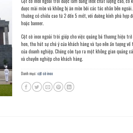
Cột cờ inox ngoài trời được làm bằng inox chất lượng cao, có 
được mài mòn và không bị ăn mòn bởi các tác nhân bên ngoài
thường có chiều cao từ 2 đến 5 mét, với đường kính phù hợp đ
hoặc banner.
Cột cờ inox ngoài trời giúp cho việc quảng bá thương hiệu tr
hơn, thu hút sự chú ý của khách hàng và tạo nên ấn tượng về 
của doanh nghiệp. Chúng còn tạo ra một không gian quảng cá
và chuyên nghiệp cho khách hàng.
Danh mục:
cột cờ inox