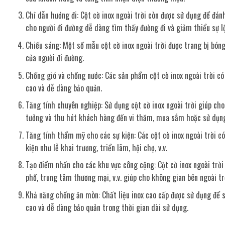
Chỉ dẫn hướng đi: Cột cờ inox ngoài trời còn được sử dụng để đán
cho người đi đường dễ dàng tìm thấy đường đi và giảm thiểu sự lộ
Chiếu sáng: Một số mẫu cột cờ inox ngoài trời được trang bị bón
của người đi đường.
Chống gió và chống nước: Các sản phẩm cột cờ inox ngoài trời có
cao và dễ dàng bảo quản.
Tăng tính chuyên nghiệp: Sử dụng cột cờ inox ngoài trời giúp cho
tưởng và thu hút khách hàng đến vi thăm, mua sắm hoặc sử dụng
Tăng tính thẩm mỹ cho các sự kiện: Các cột cờ inox ngoài trời c
kiện như lễ khai trương, triển lãm, hội chợ, v.v.
Tạo điểm nhấn cho các khu vực công cộng: Cột cờ inox ngoài trờ
phố, trung tâm thương mại, v.v. giúp cho không gian bên ngoài tr
Khả năng chống ăn mòn: Chất liệu inox cao cấp được sử dụng để s
cao và dễ dàng bảo quản trong thời gian dài sử dụng.