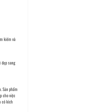
tìm kiếm và
ẻ đẹp sang
ếp. Sản phẩm
p cho việc
m có kích