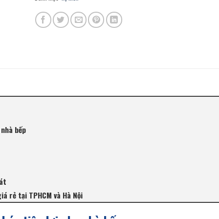
 nhà bếp
át
giá rẻ tại TPHCM và Hà Nội