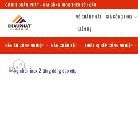
Bỏ
CƠ KHÍ CHÂU PHÁT - GIA CÔNG INOX THEO YÊU CẦU
qua
VỀ CHÂU PHÁT
GIA CÔNG INOX
nội
dung
LIÊN HỆ
BÀN ĂN CÔNG NGHIỆP
BÀN CHÂN SẮT
THIẾT BỊ BẾP CÔNG NGHIỆP