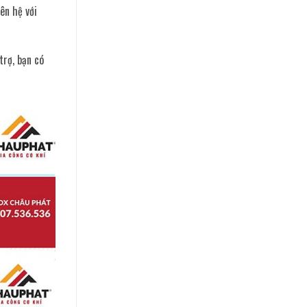
ên hệ với
trợ, bạn có