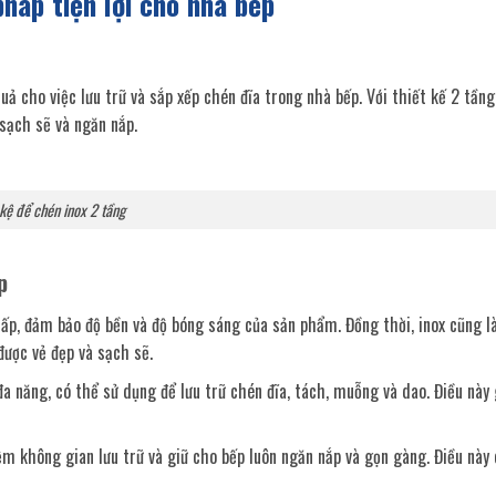
háp tiện lợi cho nhà bếp
uả cho việc lưu trữ và sắp xếp chén đĩa trong nhà bếp. Với thiết kế 2 tần
 sạch sẽ và ngăn nắp.
kệ để chén inox 2 tầng
p
 cấp, đảm bảo độ bền và độ bóng sáng của sản phẩm. Đồng thời, inox cũng 
được vẻ đẹp và sạch sẽ.
a năng, có thể sử dụng để lưu trữ chén đĩa, tách, muỗng và dao. Điều này 
ệm không gian lưu trữ và giữ cho bếp luôn ngăn nắp và gọn gàng. Điều này