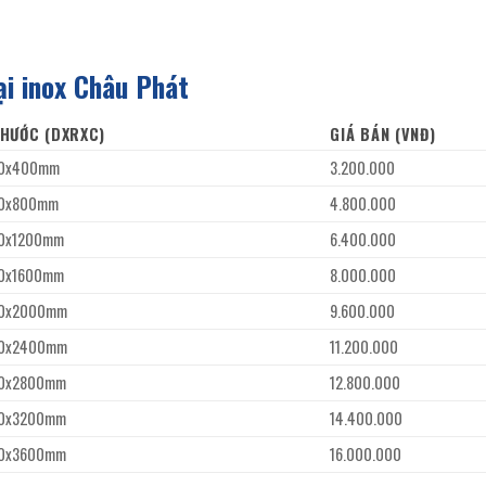
ại inox Châu Phát
THƯỚC (DXRXC)
GIÁ BÁN (VNĐ)
00x400mm
3.200.000
0x800mm
4.800.000
0x1200mm
6.400.000
0x1600mm
8.000.000
0x2000mm
9.600.000
0x2400mm
11.200.000
0x2800mm
12.800.000
0x3200mm
14.400.000
0x3600mm
16.000.000