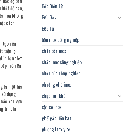
m bảo độ bền
Bếp Điện Từ
nhiệt độ cao,
 đa hóa không
Bếp Gas
 một cách
Bếp Từ
bồn inox công nghiệp
, tạo nên
chân bàn inox
 tiện lợi
giúp bạn tiết
chảo inox công nghiệp
 bếp trở nên
chậu rửa công nghiệp
chuồng chó inox
ng là một lựa
c sử dụng
chụp hút khói
 các khu vực
cột cờ inox
g tin chi
ghế gấp liền bàn
giường inox y tế