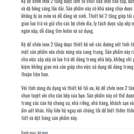
Kệ để chén inox 2 tầng được làm từ chất liệu inox cao cấp, đả
và độ bóng sáng lâu dài. Sản phẩm này có khả năng chịu được 
không bị ăn mòn và dễ dàng vệ sinh. Thiết kế 2 tầng giúp tối
gian lưu trữ và giữ cho các bộ chén đĩa, ly tách được sắp xếp
ngăn nắp, dễ dàng tìm kiếm và sử dụng.
Kệ để chén inox 2 tầng được thiết kế với các đường nét tinh tế
một sản phẩm vừa chức năng vừa sang trọng. Sản phẩm này rất
cho việc sắp xếp và lưu trữ đồ dùng trong nhà bếp, không chỉ 
kiệm không gian mà còn giúp cho việc sử dụng đồ dùng trong
thuận tiện hơn.
Với tính năng đa dạng và thiết kế tối ưu, kệ để chén inox 2 tầ
chọn tuyệt vời cho căn bếp của bạn. Sản phẩm này có thể đượ
trong các căn hộ chung cư, nhà riêng, nhà hàng, khách sạn và
ẩm ướt khác. Hãy liên hệ ngay với chúng tôi để biết thêm thôn
tiết và đặt hàng sản phẩm này.
Danh mục:
kệ inox