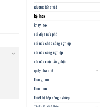
giường tầng sắt
kệ inox
khay inox
nồi điện nấu phở
nồi nấu cháo công nghiệp
nồi nấu công nghiệp
nồi nấu rượu bằng điện
quầy pha chế
thang inox
thau inox
thiết bị bếp công nghiệp
Thiết Bị Nhà Bếp