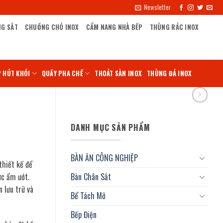
Newsletter
NG SẮT
CHUỒNG CHÓ INOX
CẨM NANG NHÀ BẾP
THÙNG RÁC INOX
 HÚT KHÓI
QUẦY PHA CHẾ
THOÁT SÀN INOX
THÙNG ĐÁ INOX
DANH MỤC SẢN PHẨM
BÀN ĂN CÔNG NGHIỆP
thiết kế để
ực ẩm ướt.
Bàn Chân Sắt
n lưu trữ và
Bể Tách Mỡ
Bếp Điện