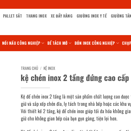
PALLET SẮT
THANG INOX
XE ĐẨY HÀNG
GIƯỜNG INOX Y TẾ
GIƯỜNG TẦ
NỒI NẤU CÔNG NGHIỆP
BỂ TÁCH MỠ
BỒN INOX CÔNG NGHIỆP
CHỤP
TRANG CHỦ
/
KỆ INOX
kệ chén inox 2 tầng đứng cao cấp
Kệ để chén inox 2 tầng là một sản phẩm chất lượng cao được 
giữ và sắp xếp chén đĩa, ly tách trong nhà bếp hoặc các khu v
Với thiết kế 2 tầng, kệ để chén inox giúp tối đa hóa không gia
giữ cho không gian bếp của bạn gọn gàng, tiện lợi hơn.