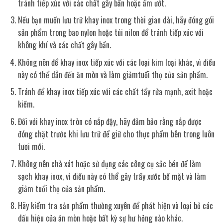
tránh tiếp xúc với các chất gây bẩn hoặc ẩm ướt.
Nếu bạn muốn lưu trữ khay inox trong thời gian dài, hãy đóng gói
sản phẩm trong bao nylon hoặc túi nilon để tránh tiếp xúc với
không khí và các chất gây bẩn.
Không nên để khay inox tiếp xúc với các loại kim loại khác, vì điều
này có thể dẫn đến ăn mòn và làm giảmtuổi thọ của sản phẩm.
Tránh để khay inox tiếp xúc với các chất tẩy rửa mạnh, axit hoặc
kiềm.
Đối với khay inox tròn có nắp đậy, hãy đảm bảo rằng nắp được
đóng chặt trước khi lưu trữ để giữ cho thực phẩm bên trong luôn
tươi mới.
Không nên chà xát hoặc sử dụng các công cụ sắc bén để làm
sạch khay inox, vì điều này có thể gây trầy xước bề mặt và làm
giảm tuổi thọ của sản phẩm.
Hãy kiểm tra sản phẩm thường xuyên để phát hiện và loại bỏ các
dấu hiệu của ăn mòn hoặc bất kỳ sự hư hỏng nào khác.