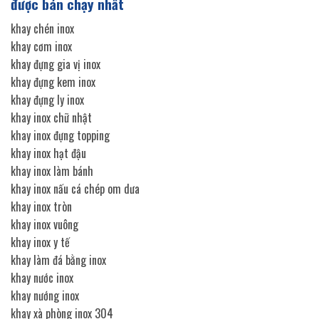
được bán chạy nhất
khay chén inox
khay cơm inox
khay đựng gia vị inox
khay đựng kem inox
khay đựng ly inox
khay inox chữ nhật
khay inox đựng topping
khay inox hạt đậu
khay inox làm bánh
khay inox nấu cá chép om dưa
khay inox tròn
khay inox vuông
khay inox y tế
khay làm đá bằng inox
khay nước inox
khay nướng inox
khay xà phòng inox 304