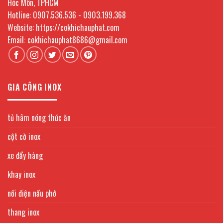
Hóc Môn, TPHCM
Hotline: 0907.536.536 - 0903.199.368
Website: https://cokhichauphat.com
Email: cokhichauphat8686@gmail.com
GIA CÔNG INOX
tủ hâm nóng thức ăn
cột cờ inox
xe đẩy hàng
khay inox
nồi điện nấu phở
thang inox