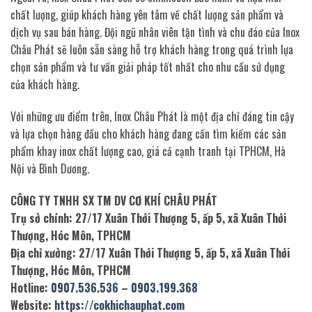
chất lượng, giúp khách hàng yên tâm về chất lượng sản phẩm và
dịch vụ sau bán hàng. Đội ngũ nhân viên tận tình và chu đáo của Inox
Châu Phát sẽ luôn sẵn sàng hỗ trợ khách hàng trong quá trình lựa
chọn sản phẩm và tư vấn giải pháp tốt nhất cho nhu cầu sử dụng
của khách hàng.
Với những ưu điểm trên, Inox Châu Phát là một địa chỉ đáng tin cậy
và lựa chọn hàng đầu cho khách hàng đang cần tìm kiếm các sản
phẩm khay inox chất lượng cao, giá cả cạnh tranh tại TPHCM, Hà
Nội và Bình Dương.
CÔNG TY TNHH SX TM DV CƠ KHÍ CHÂU PHÁT
Trụ sở chính: 27/17 Xuân Thới Thượng 5, ấp 5, xã Xuân Thới
Thượng, Hóc Môn, TPHCM
Địa chỉ xưởng: 27/17 Xuân Thới Thượng 5, ấp 5, xã Xuân Thới
Thượng, Hóc Môn, TPHCM
Hotline:
0907.536.536
–
0903.199.368
Website:
https://cokhichauphat.com