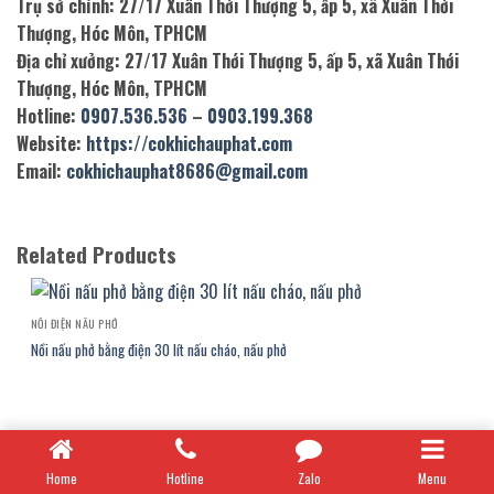
Trụ sở chính: 27/17 Xuân Thới Thượng 5, ấp 5, xã Xuân Thới
Thượng, Hóc Môn, TPHCM
Địa chỉ xưởng: 27/17 Xuân Thới Thượng 5, ấp 5, xã Xuân Thới
Thượng, Hóc Môn, TPHCM
Hotline:
0907.536.536
–
0903.199.368
Website:
https://cokhichauphat.com
Email:
cokhichauphat8686@gmail.com
Related Products
NỒI ĐIỆN NẤU PHỞ
Nồi nấu phở bằng điện 30 lít nấu cháo, nấu phở
Home
Hotline
Zalo
Menu