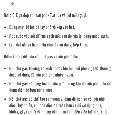
tiêu.
Bước 3: Dọn dẹp nồi nấu phở- Tắt lửa và đợi nồi nguội.
Dùng một tô lớn để lấy phở và xếp vào bát.
Rót nước vào nồi để rửa sạch nồi, sau đó rửa lại bằng nước sạch.
Lau khô nồi và bảo quản cho lần sử dụng tiếp theo.
Điểm khác biệt của nồi phở gas và nồi phở điện:
Nồi phở gas thường có kích thước lớn hơn nồi phở điện và thường
được sử dụng để nấu phở cho nhiều người.
Nồi phở gas sử dụng lửa để nấu phở, trong khi đó, nồi phở điện sử
dụng điện để làm nóng nước.
Nồi phở gas có thể tạo ra hương vị đậm đà hơn so với nồi phở
điện. Tuy nhiên, nồi phở điện an toàn hơn và dễ sử dụng hơn,
không gây rakhói và không cần quan tâm đến việc kiểm soát lửa.