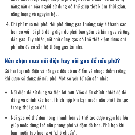
năng nấu ăn của người sử dụng có thể giúp tiết kiệm thời gian,
năng lượng và nguyên liệu.
Chi phí mua nồi phở: Nồi phở dùng gas thường cógiá thành cao
hơn so với nồi phở dùng điện do phải bao gồm cả bình gas và ống
dẫn gas. Tuy nhiên, nồi phở dùng gas có thể tiết kiệm được chi
phí nếu đã có sẵn hệ thống gas tại nhà.
Nên chọn mua nồi điện hay nồi gas để nấu phở?
Cả hai loại nồi điện và nồi gas đều có ưu điểm và nhược điểm riêng
khi được sử dụng để nấu phở. Một số yếu tố cần cân nhắc:
Nồi điện dễ sử dụng và tiện lợi hơn. Việc điều chỉnh nhiệt độ dễ
dàng và chính xác hơn. Thích hợp khi bạn muốn nấu phở liên tục
trong thời gian dài.
Nồi gas có thể đun nóng nhanh hơn và thể tạo được ngọn lửa lớn
giúp nước dùng trở nên phong phú và đậm đà hơn. Phù hợp khi
bạn muốn tạo hương vị “phở chuẩn”.