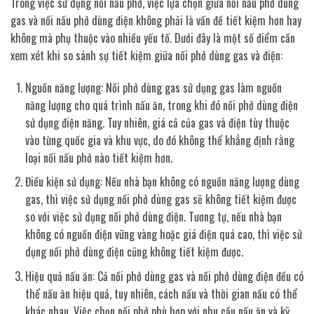
Trong việc sử dụng nồi nấu phở, việc lựa chọn giữa nồi nấu phở dùng
gas và nồi nấu phở dùng điện không phải là vấn đề tiết kiệm hơn hay
không mà phụ thuộc vào nhiều yếu tố. Dưới đây là một số điểm cần
xem xét khi so sánh sự tiết kiệm giữa nồi phở dùng gas và điện:
Nguồn năng lượng: Nồi phở dùng gas sử dụng gas làm nguồn
năng lượng cho quá trình nấu ăn, trong khi đó nồi phở dùng điện
sử dụng điện năng. Tuy nhiên, giá cả của gas và điện tùy thuộc
vào từng quốc gia và khu vực, do đó không thể khẳng định rằng
loại nồi nấu phở nào tiết kiệm hơn.
Điều kiện sử dụng: Nếu nhà bạn không có nguồn năng lượng dùng
gas, thì việc sử dụng nồi phở dùng gas sẽ không tiết kiệm được
so với việc sử dụng nồi phở dùng điện. Tương tự, nếu nhà bạn
không có nguồn điện vững vàng hoặc giá điện quá cao, thì việc sử
dụng nồi phở dùng điện cũng không tiết kiệm được.
Hiệu quả nấu ăn: Cả nồi phở dùng gas và nồi phở dùng điện đều có
thể nấu ăn hiệu quả, tuy nhiên, cách nấu và thời gian nấu có thể
khác nhau. Việc chọn nồi phở phù hợp với nhu cầu nấu ăn và kỹ