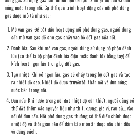
nóng nước trong nồi. Cụ thể quá trình hoạt động của nồi phở dùng
gas được mô tả như sau:
Mở van gas: Để bắt đầu hoạt động nồi phở dùng gas, người dùng
cần mở van gas để cho gas chảy vào bộ đốt gas của nồi.
Đánh lửa: Sau khi mở van gas, người dùng sử dụng bộ phận đánh
lửa (có thể là bộ phận đánh lửa điện hoặc đánh lửa bằng tay) để
kích hoạt ngọn lửa trong bộ đốt gas.
Tạo nhiệt: Khi có ngọn lửa, gas sẽ cháy trong bộ đốt gas và tạo
ra nhiệt độ cao. Nhiệt độ được truyềntới thân nồi và đun nóng
nước bên trong nồi.
Đun nấu: Khi nước trong nồi đạt nhiệt độ cần thiết, người dùng có
thể đặt thêm các nguyên liệu như thịt, xương, gia vị, rau củ… vào
nồi để đun nấu. Nồi phở dùng gas thường có thể điều chỉnh được
nhiệt độ và thời gian nấu để đảm bảo món ăn được nấu chín đều
và đúng cách.