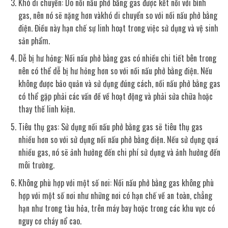
Khó di chuyển: Do nồi nấu phở bằng gas được kết nối với bình
gas, nên nó sẽ nặng hơn vàkhó di chuyển so với nồi nấu phở bằng
điện. Điều này hạn chế sự linh hoạt trong việc sử dụng và vệ sinh
sản phẩm.
Dễ bị hư hỏng: Nồi nấu phở bằng gas có nhiều chi tiết bên trong
nên có thể dễ bị hư hỏng hơn so với nồi nấu phở bằng điện. Nếu
không được bảo quản và sử dụng đúng cách, nồi nấu phở bằng gas
có thể gặp phải các vấn đề về hoạt động và phải sửa chữa hoặc
thay thế linh kiện.
Tiêu thụ gas: Sử dụng nồi nấu phở bằng gas sẽ tiêu thụ gas
nhiều hơn so với sử dụng nồi nấu phở bằng điện. Nếu sử dụng quá
nhiều gas, nó sẽ ảnh hưởng đến chi phí sử dụng và ảnh hưởng đến
môi trường.
Không phù hợp với một số nơi: Nồi nấu phở bằng gas không phù
hợp với một số nơi như những nơi có hạn chế về an toàn, chẳng
hạn như trong tàu hỏa, trên máy bay hoặc trong các khu vực có
nguy cơ cháy nổ cao.