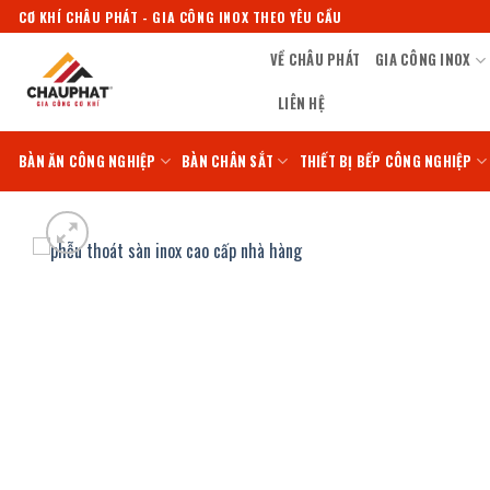
Bỏ
CƠ KHÍ CHÂU PHÁT - GIA CÔNG INOX THEO YÊU CẦU
qua
VỀ CHÂU PHÁT
GIA CÔNG INOX
nội
dung
LIÊN HỆ
BÀN ĂN CÔNG NGHIỆP
BÀN CHÂN SẮT
THIẾT BỊ BẾP CÔNG NGHIỆP