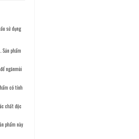
 cầu sử dụng
i. Sản phẩm
i để ngănmùi
phẩm có tính
các chất độc
Sản phẩm này