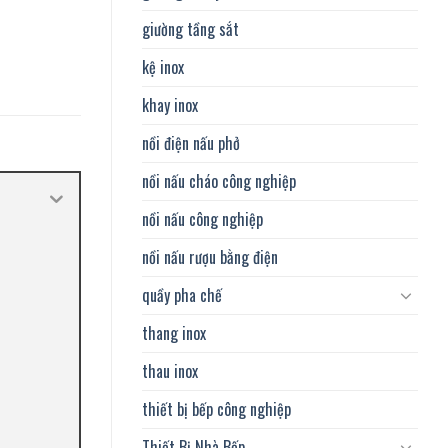
giường tầng sắt
kệ inox
khay inox
nồi điện nấu phở
nồi nấu cháo công nghiệp
nồi nấu công nghiệp
nồi nấu rượu bằng điện
quầy pha chế
thang inox
thau inox
thiết bị bếp công nghiệp
Thiết Bị Nhà Bếp