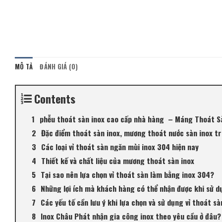
MÔ TẢ
ĐÁNH GIÁ (0)
Contents
phễu thoát sàn inox cao cấp nhà hàng – Máng Thoát S
Đặc điểm thoát sàn inox, mương thoát nước sàn inox tr
Các loại vỉ thoát sàn ngăn mùi inox 304 hiện nay
Thiết kế và chất liệu của mương thoát sàn inox
Tại sao nên lựa chọn vỉ thoát sàn làm bằng inox 304?
Những lợi ích mà khách hàng có thể nhận được khi sử d
Các yếu tố cần lưu ý khi lựa chọn và sử dụng vỉ thoát sà
Inox Châu Phát nhận gia công inox theo yêu cầu ở đâu?