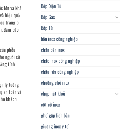
Bếp Điện Từ
ớc lớn và khả
 và hiệu quả
Bếp Gas
ợc trang bị
Bếp Từ
ải, đảm bảo
bồn inox công nghiệp
chân bàn inox
 của phễu
cho người sử
chảo inox công nghiệp
tăng tính
chậu rửa công nghiệp
chuồng chó inox
ọn lý tưởng
ự an toàn và
chụp hút khói
cho khách
cột cờ inox
ghế gấp liền bàn
giường inox y tế