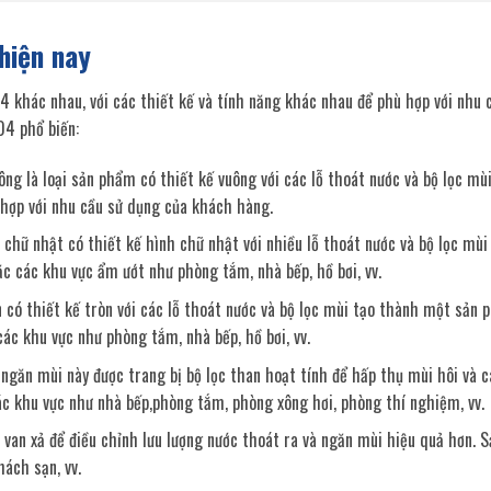
hiện nay
04 khác nhau, với các thiết kế và tính năng khác nhau để phù hợp với nhu
04 phổ biến:
ông là loại sản phẩm có thiết kế vuông với các lỗ thoát nước và bộ lọc mù
 hợp với nhu cầu sử dụng của khách hàng.
 chữ nhật có thiết kế hình chữ nhật với nhiều lỗ thoát nước và bộ lọc mù
c các khu vực ẩm ướt như phòng tắm, nhà bếp, hồ bơi, vv.
 có thiết kế tròn với các lỗ thoát nước và bộ lọc mùi tạo thành một sản 
c khu vực như phòng tắm, nhà bếp, hồ bơi, vv.
n ngăn mùi này được trang bị bộ lọc than hoạt tính để hấp thụ mùi hôi và 
c khu vực như nhà bếp,phòng tắm, phòng xông hơi, phòng thí nghiệm, vv.
ị van xả để điều chỉnh lưu lượng nước thoát ra và ngăn mùi hiệu quả hơn. 
ách sạn, vv.