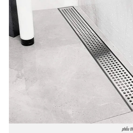
phễu th