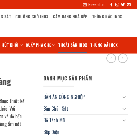
Newsletter
NG SẮT
CHUỒNG CHÓ INOX
CẨM NANG NHÀ BẾP
THÙNG RÁC INOX
 HÚT KHÓI
QUẦY PHA CHẾ
THOÁT SÀN INOX
THÙNG ĐÁ INOX
DANH MỤC SẢN PHẨM
hàng
BÀN ĂN CÔNG NGHIỆP
được thiết kế
hác. Với
Bàn Chân Sắt
òn và độ bền
Bể Tách Mỡ
ường ẩm ướt
Bếp Điện