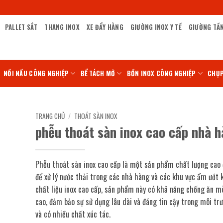
PALLET SẮT
THANG INOX
XE ĐẨY HÀNG
GIƯỜNG INOX Y TẾ
GIƯỜNG TẦ
NỒI NẤU CÔNG NGHIỆP
BỂ TÁCH MỠ
BỒN INOX CÔNG NGHIỆP
CHỤP
TRANG CHỦ
/
THOÁT SÀN INOX
phễu thoát sàn inox cao cấp nhà 
Phễu thoát sàn inox cao cấp là một sản phẩm chất lượng cao 
để xử lý nước thải trong các nhà hàng và các khu vực ẩm ướt k
chất liệu inox cao cấp, sản phẩm này có khả năng chống ăn m
cao, đảm bảo sự sử dụng lâu dài và đáng tin cậy trong môi tr
và có nhiều chất xúc tác.