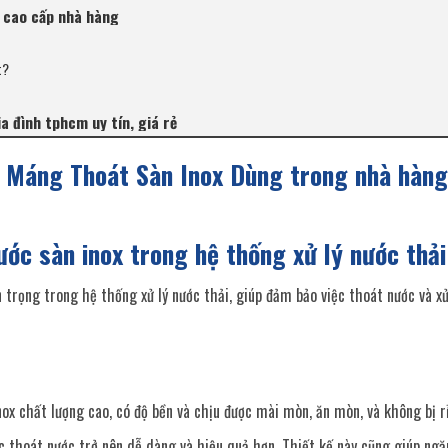
x cao cấp nhà hàng
t?
a đình tphcm uy tín, giá rẻ
– Máng Thoát Sàn Inox Dùng trong nhà hàng
ớc sàn inox trong hệ thống xử lý nước thải
trọng trong hệ thống xử lý nước thải, giúp đảm bảo việc thoát nước và xử
x chất lượng cao, có độ bền và chịu được mài mòn, ăn mòn, và không bị rỉ
ệc thoát nước trở nên dễ dàng và hiệu quả hơn. Thiết kế này cũng giúp ngă