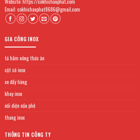
Website: https://cokhichauphat.com
Email: cokhichauphat8686@gmail.com
GIA CÔNG INOX
tủ hâm nóng thức ăn
cột cờ inox
xe đẩy hàng
khay inox
nồi điện nấu phở
thang inox
THÔNG TIN CÔNG TY