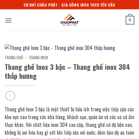
Bỏ
CƠ KHÍ CHÂU PHÁT - GIA CÔNG INOX THEO YÊU CẦU
qua
nội
0
dung
TRANG CHỦ
/
THANG INOX
Thang ghế Inox 3 bậc – Thang ghế inox 304
thắp hương
Thang ghế Inox 3 bậc là một thiết bị hữu ích trong việc tiếp cận các
khu vực cao trong các nhà hàng, khách sạn, quán ăn và các cơ sở ẩm
thực khác. Với chất liệu inox 304 cao cấp, thang ghế có độ bền cao,
không bị oxi hóa hay gỉ sét khi tiếp xúc với nước, đảm bảo độ an toàn