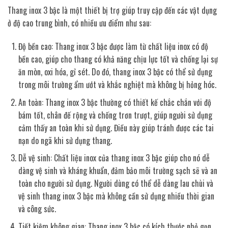
Thang inox 3 bậc là một thiết bị trợ giúp truy cập đến các vật dụng
ở độ cao trung bình, có nhiều ưu điểm như sau:
Độ bền cao: Thang inox 3 bậc được làm từ chất liệu inox có độ
bền cao, giúp cho thang có khả năng chịu lực tốt và chống lại sự
ăn mòn, oxi hóa, gỉ sét. Do đó, thang inox 3 bậc có thể sử dụng
trong môi trường ẩm ướt và khắc nghiệt mà không bị hỏng hóc.
An toàn: Thang inox 3 bậc thường có thiết kế chắc chắn với độ
bám tốt, chân đế rộng và chống trơn trượt, giúp người sử dụng
cảm thấy an toàn khi sử dụng. Điều này giúp tránh được các tai
nạn do ngã khi sử dụng thang.
Dễ vệ sinh: Chất liệu inox của thang inox 3 bậc giúp cho nó dễ
dàng vệ sinh và kháng khuẩn, đảm bảo môi trường sạch sẽ và an
toàn cho người sử dụng. Người dùng có thể dễ dàng lau chùi và
vệ sinh thang inox 3 bậc mà không cần sử dụng nhiều thời gian
và công sức.
Tiết kiệm không gian: Thang inox 3 bậc có kích thước nhỏ gọn,