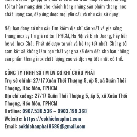
tôi tự hào mang đến cho khách hàng những sản phẩm thang inox
chất lượng cao, đáp ứng được mọi yêu cầu và nhu cầu sử dụng.
Nếu bạn đang có nhu cầu tìm kiếm địa chỉ sản xuất và gia công
thang inox uy tín giá rẻ tại TPHCM, Hà Nội và Bình Dương, hãy liên
hệ với Inox Châu Phát để được tư vấn và hỗ trợ tốt nhất. Chúng tôi
cam kết sẽ không làm bạn thất vọng và sẽ đem đến cho bạn những
sản phẩm thang inox chất lượng cao và dịch vụ tốt nhất có thể.
CÔNG TY TNHH SX TM DV CƠ KHÍ CHÂU PHÁT
Trụ sở chính: 27/17 Xuân Thới Thượng 5, ấp 5, xã Xuân Thới
Thượng, Hóc Môn, TPHCM
Địa chỉ xưởng: 27/17 Xuân Thới Thượng 5, ấp 5, xã Xuân Thới
Thượng, Hóc Môn, TPHCM
Hotline:
0907.536.536
–
0903.199.368
Website:
https://cokhichauphat.com
Email:
cokhichauphat8686@gmail.com