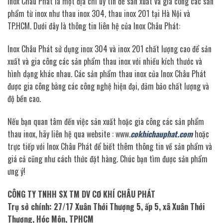
Inox Châu Phát là một địa chỉ uy tín để sản xuất và gia công các sản
phẩm từ inox như thau inox 304, thau inox 201 tại Hà Nội và
TP.HCM. Dưới đây là thông tin liên hệ của Inox Châu Phát:
Inox Châu Phát sử dụng inox 304 và inox 201 chất lượng cao để sản
xuất và gia công các sản phẩm thau inox với nhiều kích thước và
hình dạng khác nhau. Các sản phẩm thau inox của Inox Châu Phát
được gia công bằng các công nghệ hiện đại, đảm bảo chất lượng và
độ bền cao.
Nếu bạn quan tâm đến việc sản xuất hoặc gia công các sản phẩm
thau inox, hãy liên hệ qua website : www.
cokhichauphat.com
hoặc
trực tiếp với Inox Châu Phát để biết thêm thông tin về sản phẩm và
giá cả cũng như cách thức đặt hàng. Chúc bạn tìm được sản phẩm
ưng ý!
CÔNG TY TNHH SX TM DV CƠ KHÍ CHÂU PHÁT
Trụ sở chính: 27/17 Xuân Thới Thượng 5, ấp 5, xã Xuân Thới
Thượng, Hóc Môn, TPHCM