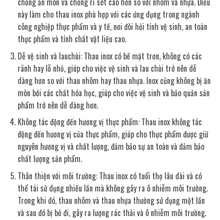
chống ăn mòn và chống rỉ sét cao hơn so với nhôm và nhựa. Điều
này làm cho thau inox phù hợp với các ứng dụng trong ngành
công nghiệp thực phẩm và y tế, nơi đòi hỏi tính vệ sinh, an toàn
thực phẩm và tính chất vật liệu cao.
Dễ vệ sinh và lauchùi: Thau inox có bề mặt trơn, không có các
rãnh hay lỗ nhỏ, giúp cho việc vệ sinh và lau chùi trở nên dễ
dàng hơn so với thau nhôm hay thau nhựa. Inox cũng không bị ăn
mòn bởi các chất hóa học, giúp cho việc vệ sinh và bảo quản sản
phẩm trở nên dễ dàng hơn.
Không tác động đến hương vị thực phẩm: Thau inox không tác
động đến hương vị của thực phẩm, giúp cho thực phẩm được giữ
nguyên hương vị và chất lượng, đảm bảo sự an toàn và đảm bảo
chất lượng sản phẩm.
Thân thiện với môi trường: Thau inox có tuổi thọ lâu dài và có
thể tái sử dụng nhiều lần mà không gây ra ô nhiễm môi trường.
Trong khi đó, thau nhôm và thau nhựa thường sử dụng một lần
và sau đó bị bỏ đi, gây ra lượng rác thải và ô nhiễm môi trường.