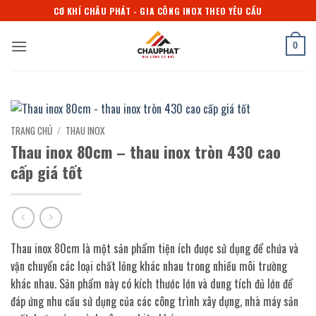
Bỏ
CƠ KHÍ CHÂU PHÁT - GIA CÔNG INOX THEO YÊU CẦU
qua
nội
0
dung
TRANG CHỦ
/
THAU INOX
Thau inox 80cm – thau inox tròn 430 cao
cấp giá tốt
Thau inox 80cm là một sản phẩm tiện ích được sử dụng để chứa và
vận chuyển các loại chất lỏng khác nhau trong nhiều môi trường
khác nhau. Sản phẩm này có kích thước lớn và dung tích đủ lớn để
đáp ứng nhu cầu sử dụng của các công trình xây dựng, nhà máy sản