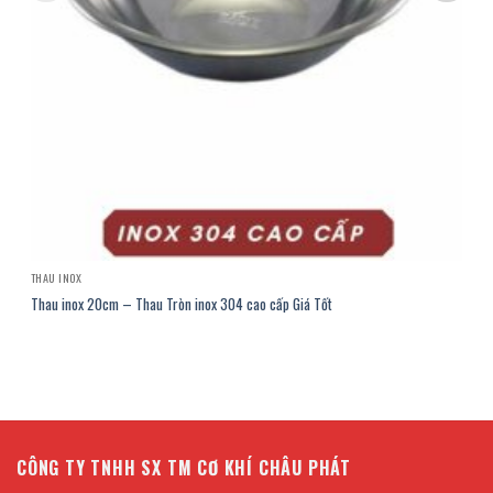
THAU INOX
Thau inox 20cm – Thau Tròn inox 304 cao cấp Giá Tốt
CÔNG TY TNHH SX TM CƠ KHÍ CHÂU PHÁT