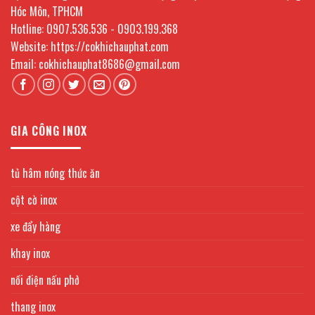
Hóc Môn, TPHCM
Hotline: 0907.536.536 - 0903.199.368
Website: https://cokhichauphat.com
Email: cokhichauphat8686@gmail.com
GIA CÔNG INOX
tủ hâm nóng thức ăn
cột cờ inox
xe đẩy hàng
khay inox
nồi điện nấu phở
thang inox