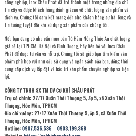
công nghiệp, Inox Châu Phát đã trở thành một trong những địa chỉ
tin cậy và được khách hàng đánh giácao về chất lượng sản phẩm và
dịch vụ. Chúng tôi cam kết mang đến cho khách hàng sự hài lòng và
tin tưởng tuyệt đối khi sử dụng sản phẩm của chúng tôi.
Nếu bạn đang có nhu cầu mua bán Tủ Hâm Nóng Thức Ăn chất lượng
giá rẻ tại TPHCM, Hà Nội và Bình Dương, hãy liên hệ với Inox Châu
Phát để được tư vấn và hỗ trợ. Chúng tôi sẽ giúp bạn tìm kiếm sản
phẩm phù hợp với nhu cầu sử dụng và ngân sách của bạn, đồng thời
cung cấp dịch vụ lắp đặt và bảo trì sản phẩm chuyên nghiệp và tiện
lợi.
CÔNG TY TNHH SX TM DV CƠ KHÍ CHÂU PHÁT
Trụ sở chính: 27/17 Xuân Thới Thượng 5, ấp 5, xã Xuân Thới
Thượng, Hóc Môn, TPHCM
Địa chỉ xưởng: 27/17 Xuân Thới Thượng 5, ấp 5, xã Xuân Thới
Thượng, Hóc Môn, TPHCM
Hotline:
0907.536.536
–
0903.199.368