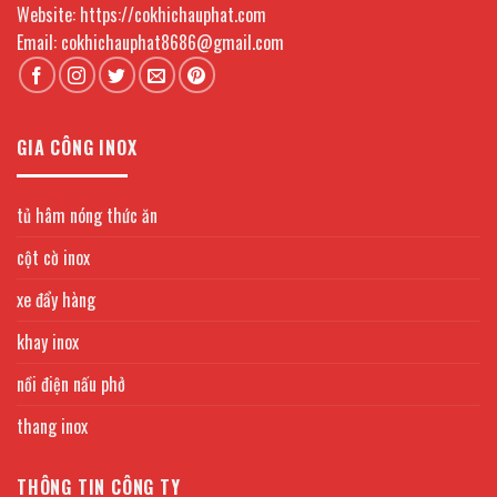
Website: https://cokhichauphat.com
Email: cokhichauphat8686@gmail.com
GIA CÔNG INOX
tủ hâm nóng thức ăn
cột cờ inox
xe đẩy hàng
khay inox
nồi điện nấu phở
thang inox
THÔNG TIN CÔNG TY