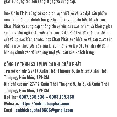
gian sử dụng trở nên sang trọng và đẳng cấp.
Inox Châu Phát cũng có các dịch vụ thiết kế và lắp đặt sản phẩm
inox tại nhà cho khách hàng. Khách hàng chỉcần liên hệ với Inox
Châu Phát và cung cấp thông tin về yêu cầu sản phẩm và không gian
sử dụng, đội ngũ nhân viên của Inox Châu Phát sẽ đến tận nơi để tư
vấn và đo đạc kích thước. Inox Châu Phát sẽ thiết kế và sản xuất sản
phẩm inox theo yêu cầu của khách hàng và lắp đặt tại nhà để đảm
bảo độ chính xác và đáp ứng mọi yêu cầu của khách hàng.
CÔNG TY TNHH SX TM DV CƠ KHÍ CHÂU PHÁT
Trụ sở chính: 27/17 Xuân Thới Thượng 5, ấp 5, xã Xuân Thới
Thượng, Hóc Môn, TPHCM
Địa chỉ xưởng: 27/17 Xuân Thới Thượng 5, ấp 5, xã Xuân Thới
Thượng, Hóc Môn, TPHCM
Hotline:
0907.536.536
–
0903.199.368
Website:
https://cokhichauphat.com
Email:
cokhichauphat8686@gmail.com