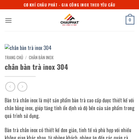
Bỏ
CƠ KHÍ CHÂU PHÁT - GIA CÔNG INOX THEO YÊU CẦU
qua
nội
0
dung
TRANG CHỦ
/
CHÂN BÀN INOX
chân bàn trà inox 304
Bàn trà chân inox là một sản phẩm bàn trà cao cấp được thiết kế với
chân bằng inox, giúp tăng tính ổn định và độ bền của sản phẩm trong
quá trình sử dụng.
Bàn trà chân inox có thiết kế đơn giản, tinh tế và phù hợp với nhiều
không gian khác nhau, từ phòng khách, phòng ăn đến các quán cà