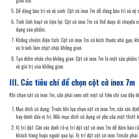
gian dài.
Dễ dàng bảo trì và vệ sinh: Cột cờ inox 7m dễ dàng bảo trì và vệ
Tính linh hoạt và tiện lợi: Cột cờ inox 7m có thể được di chuyển và
dụng sản phẩm.
Không chiếm diện tích: Cột cờ inox 7m có kích thước nhỏ gọn, kh
và tránh làm chật chội không gian.
Tạo điểm nhấn cho không gian: Cột cờ inox 7m là một sản phẩm t
và giá trị của không gian.
III. Các tiêu chí để chọn cột cờ inox 7m
Khi chọn cột cờ inox 7m, cần phải xem xét một số tiêu chí sau đây 
Mục đích sử dụng: Trước khi lựa chọn cột cờ inox 7m, cần xác địn
hay đánh dấu vị trí. Mỗi mục đích sử dụng sẽ yêu cầu một thiết k
Vị trí đặt: Cần xác định rõ vị trí đặt cột cờ inox 7m để đảm bảo 
khách hàng hoặc người qua lại. Vị trí đặt cột cờ inox 7mcần phải