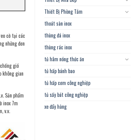
Thiết Bị Phòng Tắm
thoát sàn inox
thùng đá inox
eo cờ tại các
ong những đơn
thùng rác inox
tủ hâm nóng thức ăn
 chống gió
tủ hấp bánh bao
o không gian
tủ hấp cơm công nghiệp
tủ sấy bát công nghiệp
v.v. Sản phẩm
cờ inox 7m
xe đẩy hàng
, v.v.