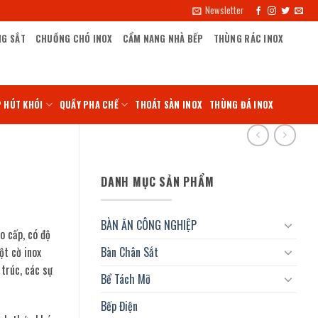
Newsletter
NG SẮT
CHUỒNG CHÓ INOX
CẨM NANG NHÀ BẾP
THÙNG RÁC INOX
 HÚT KHÓI
QUẦY PHA CHẾ
THOÁT SÀN INOX
THÙNG ĐÁ INOX
DANH MỤC SẢN PHẨM
BÀN ĂN CÔNG NGHIỆP
o cấp, có độ
ột cờ inox
Bàn Chân Sắt
trúc, các sự
Bể Tách Mỡ
Bếp Điện