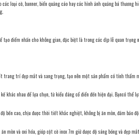
 các loại cờ, banner, biển quảng cáo hay các hình ảnh quảng bá thương hi
g.
ể tạo điểm nhấn cho không gian, đặc biệt là trong các dịp lễ quan trọng 
iết trang trí đẹp mắt và sang trọng, tạo nên một sản phẩm có tính thẩm m
 kế khác nhau để lựa chọn, từ kiểu dáng cổ điển đến hiện đại. Bạncó thể l
 độ bền cao, chịu được thời tiết khắc nghiệt, không bị ăn mòn, đảm bảo độ
ị ăn mòn và oxi hóa, giúp cột cờ inox 7m giữ được độ sáng bóng và đẹp mắt