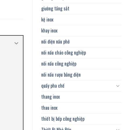
giường tầng sắt
kệ inox
khay inox
nồi điện nấu phở
nồi nấu cháo công nghiệp
nồi nấu công nghiệp
nồi nấu rượu bằng điện
quầy pha chế
thang inox
thau inox
thiết bị bếp công nghiệp
Thiết Bị Nhà Bếp