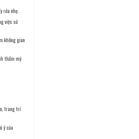
y rửa nhẹ.
ng việc sử
ệm không gian
ính thẩm mỹ
, trang trí
ú ý của