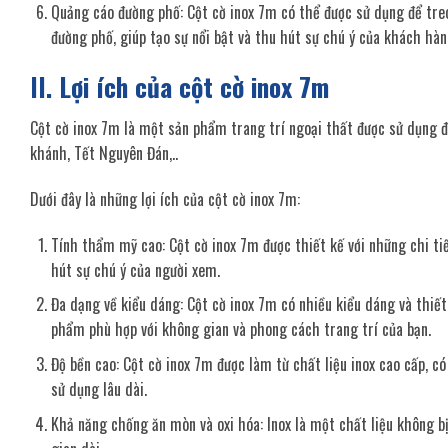
Quảng cáo đường phố: Cột cờ inox 7m có thể được sử dụng để treo
đường phố, giúp tạo sự nổi bật và thu hút sự chú ý của khách hàn
II. Lợi ích của cột cờ inox 7m
Cột cờ inox 7m là một sản phẩm trang trí ngoại thất được sử dụng đ
khánh, Tết Nguyên Đán,..
Dưới đây là những lợi ích của cột cờ inox 7m:
Tính thẩm mỹ cao: Cột cờ inox 7m được thiết kế với những chi t
hút sự chú ý của người xem.
Đa dạng về kiểu dáng: Cột cờ inox 7m có nhiều kiểu dáng và thiết
phẩm phù hợp với không gian và phong cách trang trí của bạn.
Độ bền cao: Cột cờ inox 7m được làm từ chất liệu inox cao cấp, có
sử dụng lâu dài.
Khả năng chống ăn mòn và oxi hóa: Inox là một chất liệu không b