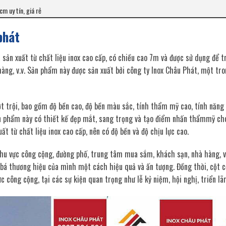
cm uy tín, giá rẻ
phát
sản xuất từ chất liệu inox cao cấp, có chiều cao 7m và được sử dụng để tr
àng, v.v. Sản phẩm này được sản xuất bởi công ty Inox Châu Phát, một tr
ợt trội, bao gồm độ bền cao, độ bền màu sắc, tính thẩm mỹ cao, tính năng
 Sản phẩm này có thiết kế đẹp mắt, sang trọng và tạo điểm nhấn thẩmmỹ ch
t từ chất liệu inox cao cấp, nên có độ bền và độ chịu lực cao.
khu vực công cộng, đường phố, trung tâm mua sắm, khách sạn, nhà hàng, 
 bá thương hiệu của mình một cách hiệu quả và ấn tượng. Đồng thời, cột 
 công cộng, tại các sự kiện quan trọng như lễ kỷ niệm, hội nghị, triển lãm