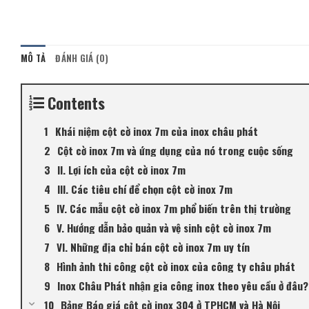
MÔ TẢ
ĐÁNH GIÁ (0)
Contents
Khái niệm cột cờ inox 7m của inox châu phát
Cột cờ inox 7m và ứng dụng của nó trong cuộc sống
II. Lợi ích của cột cờ inox 7m
III. Các tiêu chí để chọn cột cờ inox 7m
IV. Các mẫu cột cờ inox 7m phổ biến trên thị trường
V. Hướng dẫn bảo quản và vệ sinh cột cờ inox 7m
VI. Những địa chỉ bán cột cờ inox 7m uy tín
Hình ảnh thi công cột cờ inox của công ty châu phát
Inox Châu Phát nhận gia công inox theo yêu cầu ở đâu?
Bảng Báo giá cột cờ inox 304 ở TPHCM và Hà Nội