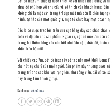
Cột cờ inox 7m thường được thiết kế với nhiều kiểu dáng và h
nhau để phù hợp với nhu cầu và sở thích của khách hàng. Sản
không chỉ là một vật trang trí đẹp mắt mà còn là biểu tượng 
hãnh, tự hào của một quốc gia, một tổ chức hay một doanh n
Các lá cờ được treo lên trên đầu cột bằng dây cáp chắc chắn,
toàn và độ bền cho sản phẩm. Ngoài ra, cột cờ inox 7m còn có
trang trí thêm bằng các chi tiết như đầu cột, chân đế, hoặc c
khắc trên bề mặt.
Với chiều cao 7m, cột cờ inox này sẽ tạo nên một khối lượng ấ
thu hút sự chú ý của mọi người. Sản phẩm này thường được s
trang trí cho các khu vực rộng lớn, như công viên, bãi đỗ xe, 
hay trung tâm thương mại.
Danh mục:
cột cờ inox