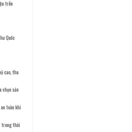
ệu trên
như Quốc
ỹ cao, thu
ựa chọn sản
 an toàn khi
 trong thời