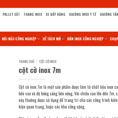
PALLET SẮT
THANG INOX
XE ĐẨY HÀNG
GIƯỜNG INOX Y TẾ
GIƯỜNG TẦ
NỒI NẤU CÔNG NGHIỆP
BỂ TÁCH MỠ
BỒN INOX CÔNG NGHIỆP
CHỤP
TRANG CHỦ
/
CỘT CỜ INOX
cột cờ inox 7m
Cột cờ inox 7m là một sản phẩm được làm từ chất liệu inox ca
bền cao và độ bóng sáng bền vững. Với chiều cao lên đến 7m, c
này thường được sử dụng để trang trí cho các công trình kiến 
kiện quan trọng, hoặc các khu công cộng.