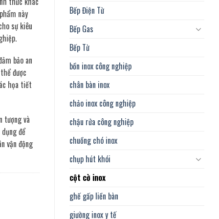
ình thức khác
Bếp Điện Từ
 phẩm này
cho sự kiêu
Bếp Gas
ghiệp.
Bếp Từ
 đảm bảo an
bồn inox công nghiệp
 thể được
chân bàn inox
ác họa tiết
chảo inox công nghiệp
n tượng và
chậu rửa công nghiệp
ử dụng để
chuồng chó inox
sân vận động
chụp hút khói
cột cờ inox
ghế gấp liền bàn
giường inox y tế