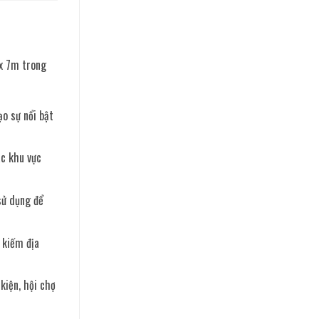
ox 7m trong
ạo sự nổi bật
ác khu vực
 sử dụng để
 kiếm địa
kiện, hội chợ