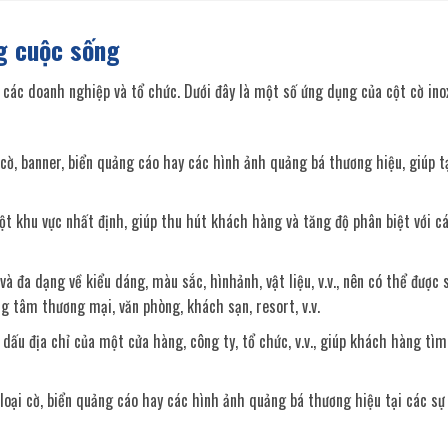
g cuộc sống
 các doanh nghiệp và tổ chức. Dưới đây là một số ứng dụng của cột cờ in
cờ, banner, biển quảng cáo hay các hình ảnh quảng bá thương hiệu, giúp t
t khu vực nhất định, giúp thu hút khách hàng và tăng độ phân biệt với c
và đa dạng về kiểu dáng, màu sắc, hìnhảnh, vật liệu, v.v., nên có thể được
ng tâm thương mại, văn phòng, khách sạn, resort, v.v.
dấu địa chỉ của một cửa hàng, công ty, tổ chức, v.v., giúp khách hàng tìm
 loại cờ, biển quảng cáo hay các hình ảnh quảng bá thương hiệu tại các sự 