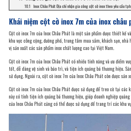
Inox Châu Phát Địa chỉ nhận gia công cột cờ inox theo yêu cầu tph
Khái niệm cột cờ inox 7m của inox châu 
Cột cờ inox 7m của Inox Châu Phát là một sản phẩm được thiết kế và 
khu vực công cộng, đường phố, trung tâm mua sắm, khách sạn, nhà h
vị sản xuất các sản phẩm inox chất lượng cao tại Việt Nam.
Cột cờ inox 7m của Inox Châu Phát có nhiều tính năng và ưu điểm vư
tốt, dễ dàng vệ sinh và bảo trì, và tiện ích quảng bá thương hiệu.
sử dụng. Ngoài ra, cột cờ inox 7m của Inox Châu Phát còn được sản xuấ
Cột cờ inox 7m của Inox Châu Phát được sử dụng để treo cờ tại các 
này có tính tiện ích quảng bá thương hiệu, giúp doanh nghiệp quảng
của Inox Châu Phát cũng có thể được sử dụng để trang trí các khu vực