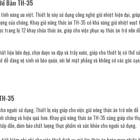
 Để Bàn TH-35
ính năng ưu việt. Thiết bị này sử dụng công nghệ giữ nhiệt hiện đại, giúp
ợng của chúng. Khay giữ nóng thức ăn TH-35 có khả năng giữ nhiệt vượt t
ợc trang bị 12 khay chứa thức ăn, giúp cho việc phục vụ thức ăn trở nên d
t liệu bền đẹp, chịu được va đập và trầy xước, giúp cho thiết bị có thể s
 kế dễ dàng vệ sinh và bảo quản, với bề mặt phẳng và không có các góc cạn
 TH-35
ho người sử dụng. Thiết bị này giúp cho việc giữ nóng thức ăn trở nên dễ
anh chóng và hiệu quả hơn. Khay giữ nóng thức ăn TH-35 cũng giúp cho t
à hấp dẫn, đảm bảo chất lượng thực phẩm và sức khỏe cho người sử dụng.
tiết kiệm chi phí cho việc thuê dịch vụ giữ ấm thức ăn hoặc mua nhiều t