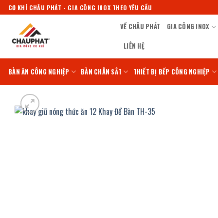
Bỏ
CƠ KHÍ CHÂU PHÁT - GIA CÔNG INOX THEO YÊU CẦU
qua
VỀ CHÂU PHÁT
GIA CÔNG INOX
nội
dung
LIÊN HỆ
BÀN ĂN CÔNG NGHIỆP
BÀN CHÂN SẮT
THIẾT BỊ BẾP CÔNG NGHIỆP