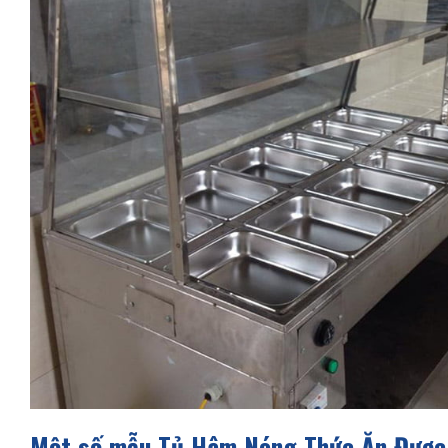
Một số mẫu Tủ Hâm Nóng Thức Ăn Được T