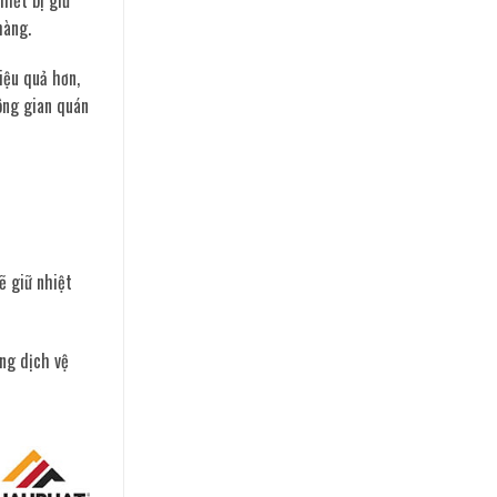
hàng.
iệu quả hơn,
ông gian quán
ẽ giữ nhiệt
ng dịch vệ