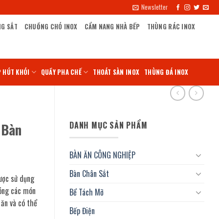
Newsletter
NG SẮT
CHUỒNG CHÓ INOX
CẨM NANG NHÀ BẾP
THÙNG RÁC INOX
 HÚT KHÓI
QUẦY PHA CHẾ
THOÁT SÀN INOX
THÙNG ĐÁ INOX
DANH MỤC SẢN PHẨM
 Bàn
BÀN ĂN CÔNG NGHIỆP
Bàn Chân Sắt
được sử dụng
nóng các món
Bể Tách Mỡ
 ăn và có thể
Bếp Điện