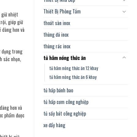
Thiết Bị Phòng Tắm
 giữ nhiệt
rội, giúp giữ
thoát sàn inox
ễ dàng hơn và
thùng đá inox
thùng rác inox
ử dụng trong
tủ hâm nóng thức ăn
h sắc nhọn,
tủ hâm nóng thức ăn 12 khay
tủ hâm nóng thức ăn 6 khay
tủ hấp bánh bao
tủ hấp cơm công nghiệp
 dàng hơn và
tủ sấy bát công nghiệp
hực phẩm được
xe đẩy hàng
hiết bị giữ