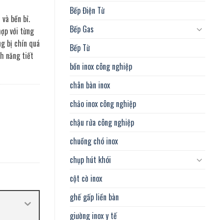
Bếp Điện Từ
 và bền bỉ.
Bếp Gas
hợp với từng
g bị chín quá
Bếp Từ
h năng tiết
bồn inox công nghiệp
chân bàn inox
chảo inox công nghiệp
chậu rửa công nghiệp
chuồng chó inox
chụp hút khói
cột cờ inox
ghế gấp liền bàn
giường inox y tế