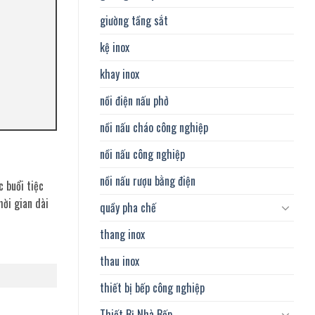
giường tầng sắt
kệ inox
khay inox
nồi điện nấu phở
nồi nấu cháo công nghiệp
nồi nấu công nghiệp
nồi nấu rượu bằng điện
 buổi tiệc
hời gian dài
quầy pha chế
thang inox
thau inox
thiết bị bếp công nghiệp
Thiết Bị Nhà Bếp