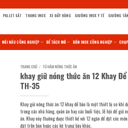
PALLET SẮT
THANG INOX
XE ĐẨY HÀNG
GIƯỜNG INOX Y TẾ
GIƯỜNG TẦ
NỒI NẤU CÔNG NGHIỆP
BỂ TÁCH MỠ
BỒN INOX CÔNG NGHIỆP
CHỤP
TRANG CHỦ
/
TỦ HÂM NÓNG THỨC ĂN
khay giữ nóng thức ăn 12 Khay Để
TH-35
Khay giữ nóng thức ăn 12 khay để bàn là một thiết bị cơ khí 
trong các nhà hàng, quán ăn hay các buổi tiệc, lễ hội để giữ 
ăn. Khay này thường được thiết kế với 12 ngăn để đặt các món
đặt trên bàn hoặc các kệ trưng bày khác.