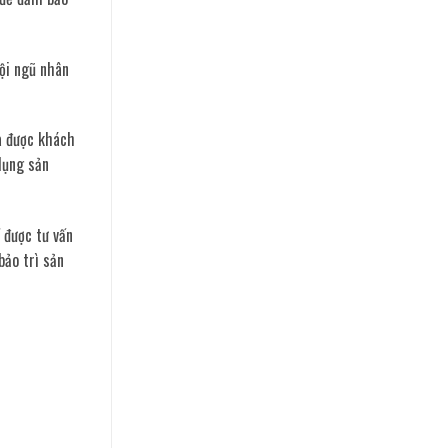
ội ngũ nhân
à được khách
dụng sản
 được tư vấn
bảo trì sản