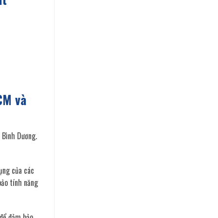
CM và
 Bình Dương.
ụng của các
bảo tính năng
 để đảm bảo