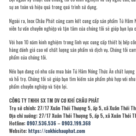
sự an toàn và hiệu quả trong quá trình sử dụng.
Ngoài ra, Inox Châu Phát cũng cam kết cung cấp sản phẩm Tủ Hâm Nó
viên tư vấn chuyên nghiệp và tận tâm của chúng tôi sẽ giúp bạn lựa
Với hơn 10 năm kinh nghiệm trong lĩnh vực cung cấp thiết bị bếp cô
hàng đánh giá cao về chất lượng sản phẩm và dịch vụ. Chúng tôi cam
phẩm của chúng tôi.
Nếu bạn đang có nhu cầu mua bán Tủ Hâm Nóng Thức Ăn chất lượng gi
và hỗ trợ. Chúng tôi sẽ giúp bạn tìm kiếm sản phẩm phù hợp với nhu 
phẩm chuyên nghiệp và tiện lợi.
CÔNG TY TNHH SX TM DV CƠ KHÍ CHÂU PHÁT
Trụ sở chính: 27/17 Xuân Thới Thượng 5, ấp 5, xã Xuân Thới 
Địa chỉ xưởng: 27/17 Xuân Thới Thượng 5, ấp 5, xã Xuân Thới
Hotline:
0907.536.536
–
0903.199.368
Website:
https://cokhichauphat.com